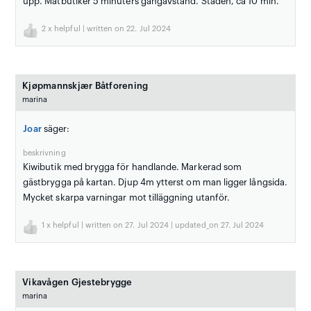
upp. Matbutiker 5 minuters gångavstånd. Staden, ca 10 min.
2
x helpful | written on 22. Jul 2024
Kjøpmannskjær Båtforening
marina
Joar
säger:
beskrivning
Kiwibutik med brygga för handlande. Markerad som
gästbrygga på kartan. Djup 4m ytterst om man ligger långsida.
Mycket skarpa varningar mot tilläggning utanför.
1
x helpful | written on 27. Jul 2024 | updated_on 27. Jul 2024
Vikavågen Gjestebrygge
marina