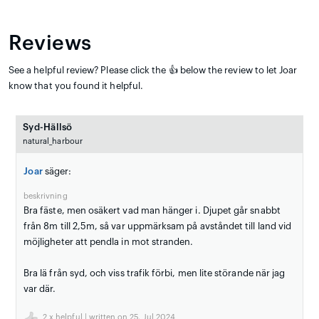
Reviews
See a helpful review? Please click the 👍 below the review to let Joar
know that you found it helpful.
Syd-Hällsö
natural_harbour
Joar
säger:
beskrivning
Bra fäste, men osäkert vad man hänger i. Djupet går snabbt
från 8m till 2,5m, så var uppmärksam på avståndet till land vid
möjligheter att pendla in mot stranden.
Bra lä från syd, och viss trafik förbi, men lite störande när jag
var där.
2
x helpful | written on 25. Jul 2024