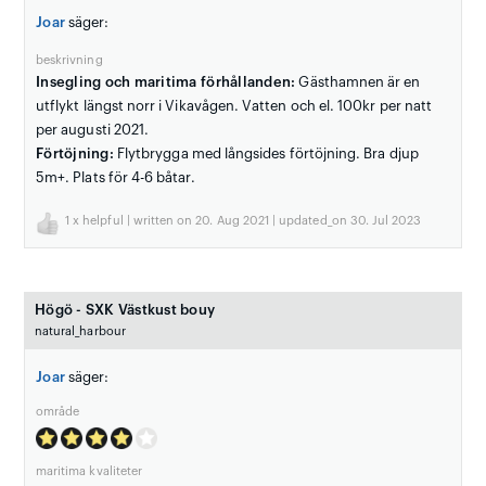
Joar
säger:
beskrivning
Insegling och maritima förhållanden:
Gästhamnen är en
utflykt längst norr i Vikavågen. Vatten och el. 100kr per natt
per augusti 2021.
Förtöjning:
Flytbrygga med långsides förtöjning. Bra djup
5m+. Plats för 4-6 båtar.
1
x helpful | written on 20. Aug 2021 | updated_on 30. Jul 2023
Högö - SXK Västkust bouy
natural_harbour
Joar
säger:
område
maritima kvaliteter