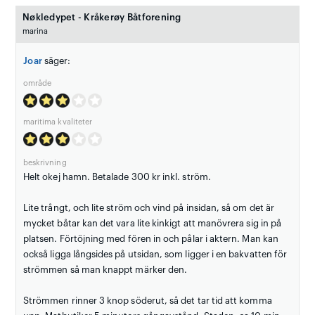
Nøkledypet - Kråkerøy Båtforening
marina
Joar
säger:
område
maritima kvaliteter
beskrivning
Helt okej hamn. Betalade 300 kr inkl. ström.
Lite trångt, och lite ström och vind på insidan, så om det är
mycket båtar kan det vara lite kinkigt att manövrera sig in på
platsen. Förtöjning med fören in och pålar i aktern. Man kan
också ligga långsides på utsidan, som ligger i en bakvatten för
strömmen så man knappt märker den.
Strömmen rinner 3 knop söderut, så det tar tid att komma