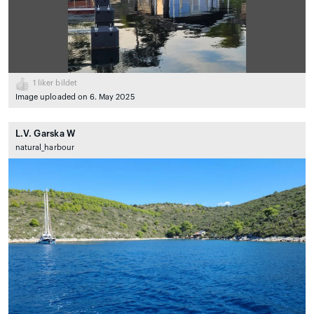
1
liker bildet
Image uploaded on 6. May 2025
L.V. Garska W
natural_harbour