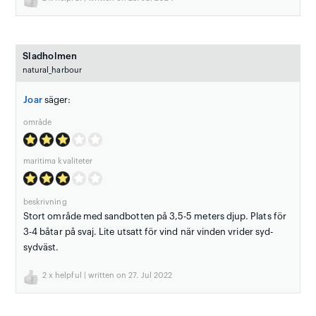
Sladholmen
natural_harbour
Joar
säger:
område
maritima kvaliteter
beskrivning
Stort område med sandbotten på 3,5-5 meters djup. Plats för
3-4 båtar på svaj. Lite utsatt för vind när vinden vrider syd-
sydväst.
2
x helpful | written on 27. Jul 2022