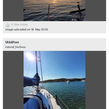
0
liker bildet
Image uploaded on 18. May 2023
Utkäften
natural_harbour