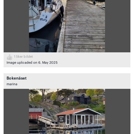
1
liker bildet
Image uploaded on 6. May 2025
Bokenäset
marina