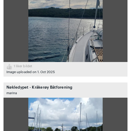
1
liker bildet
Image uploaded on 1. Oct 2025
Nøkledypet - Kråkerøy Båtforening
marina