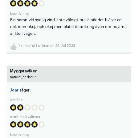
beskrivning
Fin hamn vid sydlig vind. Inte väldigt bra lä när det blåser en
del, men okej, och okej med plats för ankring även om bojarna
är lite i vägen.
1
x helpful | written on 29. Jul 2023
Myggstaviken
natural_harbour
Joar
säger:
område
maritima kvaliteter
beskrivning