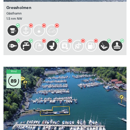
Gressholmen
Gästhamn
1.5 nm NW
Wind
89