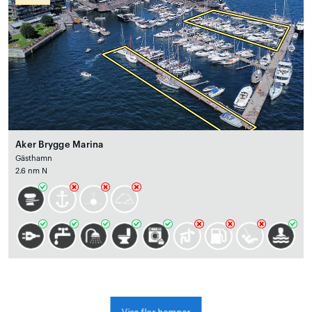
Aker Brygge Marina
Gästhamn
2.6 nm N