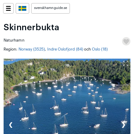
svenskhamnguide.se
Skinnerbukta
Naturhamn
Region:
Norway (3525)
,
Indre Oslofjord (84)
och
Oslo (18)
❮
❯