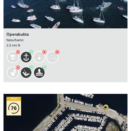
Operabukta
Naturhamn
2.3 nm N
Wind
76