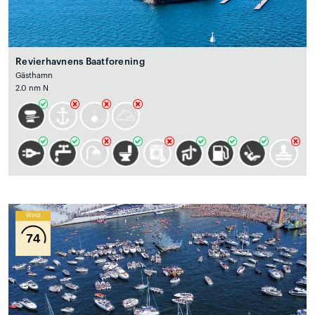
Revierhavnens Baatforening
Gästhamn
2.0 nm N
Wind
74