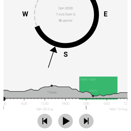
Sön 00:00
W
E
7 m/s from S
86 points
S
Next night
2m/s
11m/s
0:00
6:00
12:00
18:00
0:00
6:00
12:0
Søn 09 Aug
Man 10 Aug