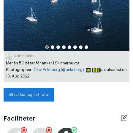
0
liker bildet
Mer än 50 båtar för ankar i Skinnerbukta
Photographer:
Olav Pekeberg
(@pekeberg)
, uploaded on
13. Aug 2022
📸
Ladda upp ett foto
Faciliteter