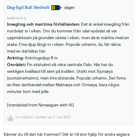
Dag-Egil Bull Sletholt
säger:
beskrivning
Insegling och maritima förhållanden:
Det är enkel insegling från
nordväst in i viken. Om du kommer från väst-sydväst så var
uppmärksam på grunden väster i viken, men de är märkta med en
stake. Fina djup långt in i viken. Populär uthamn, du får räkna
med en del båtar här.
Ankring:
Ankringsdjup 8 m
Området:
Fin västvänd vik nära centrala Oslo. Här har du
verkligen kvällssol till sent på kvällen. Utsikt mot Sjursøya
(containerhamn), men inte störande. Populär uthamn. Det finns
en liten lanthandel mellan Malmøya och Ormøya, bara några
minuter bort med jolle.
[translated from Norwegian with AI]
3
x helpful | written on 7. Jun 2021
Känner du till den här hamnen? Det är till stor hjälp för andra seglare