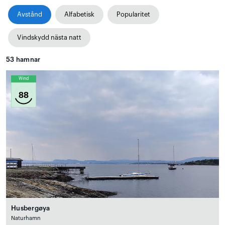
Avstånd
Alfabetisk
Popularitet
Vindskydd nästa natt
53
hamnar
Wind
88
Husbergøya
Naturhamn