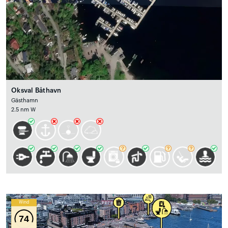
Oksval Båthavn
Gästhamn
2.5 nm W
Wind
74