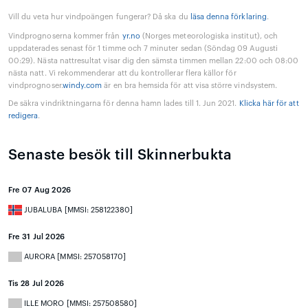
Vill du veta hur vindpoängen fungerar? Då ska du
läsa denna förklaring
.
Vindprognoserna kommer från
yr.no
(Norges meteorologiska institut), och
uppdaterades senast för 1 timme och 7 minuter sedan (Söndag 09 Augusti
00:29). Nästa nattresultat visar dig den sämsta timmen mellan 22:00 och 08:00
nästa natt. Vi rekommenderar att du kontrollerar flera källor för
vindprognoser.
windy.com
är en bra hemsida för att visa större vindsystem.
De säkra vindriktningarna för denna hamn lades till 1. Jun 2021.
Klicka här för att
redigera
.
Senaste besök till Skinnerbukta
Fre 07 Aug 2026
JUBALUBA [MMSI: 258122380]
Fre 31 Jul 2026
AURORA [MMSI: 257058170]
Tis 28 Jul 2026
ILLE MORO [MMSI: 257508580]