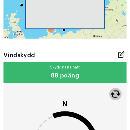
Vindskydd
Skydd nästa natt
88 poäng
N