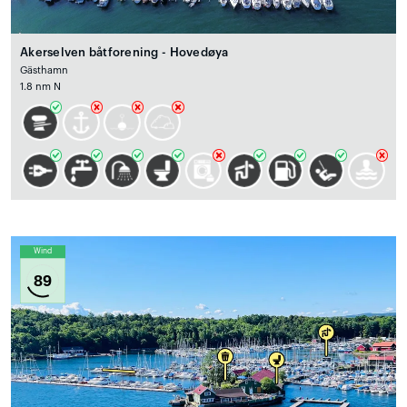
Akerselven båtforening - Hovedøya
Gästhamn
1.8 nm N
Wind
89