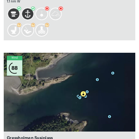
1.1 nm W
Wind
88
Gressholmen Svaiplass