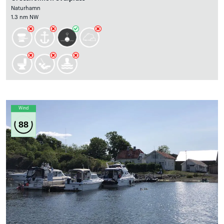
Naturhamn
1.3 nm NW
Wind
88