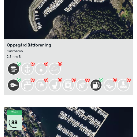
Oppegård Båtforening
Gästhamn
2.3 nm S
Wind
88