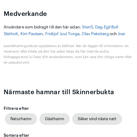
Medverkande
Användare som bidragit till den här sidan:
StenS
,
Dag-Egil Bull
Sletholt
,
Kim Paulsen
,
Fridtjof Juul Tonga
,
Olav Pekeberg
och
Joar
svenskhamnguide.se uppdateras av båtlivet. När du lägger till information, en
recension eller bilder på den här sidan listas du här med de andra
bidragsgivarna (vi listar ditt användarnamn, som kan vara ditt riktiga namn eller
en pseudonym).
Närmaste hamnar till Skinnerbukta
Filtrera efter
Naturhamn
Gästhamn
Säker vind nästa natt
Sortera efter