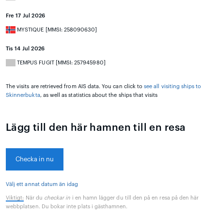
Fre 17 Jul 2026
MYSTIQUE [MMSI: 258090630]
Tis 14 Jul 2026
TEMPUS FUGIT [MMSI: 257945980]
The visits are retrieved from AIS data. You can click to
see all visiting ships to
Skinnerbukta
, as well as statistics about the ships that visits
Lägg till den här hamnen till en resa
Checka in nu
Välj ett annat datum än idag
Viktigt:
När du
checkar in
i en hamn lägger du till den på en resa på den här
webbplatsen. Du bokar inte plats i gästhamnen.