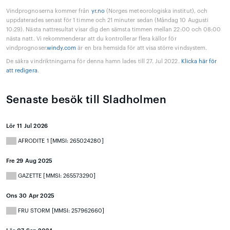
Vindprognoserna kommer från
yr.no
(Norges meteorologiska institut), och
uppdaterades senast för 1 timme och 21 minuter sedan (Måndag 10 Augusti
10:29). Nästa nattresultat visar dig den sämsta timmen mellan 22:00 och 08:00
nästa natt. Vi rekommenderar att du kontrollerar flera källor för
vindprognoser.
windy.com
är en bra hemsida för att visa större vindsystem.
De säkra vindriktningarna för denna hamn lades till 27. Jul 2022.
Klicka här för
att redigera
.
Senaste besök till Sladholmen
Lör 11 Jul 2026
AFRODITE 1 [MMSI: 265024280]
Fre 29 Aug 2025
GAZETTE [MMSI: 265573290]
Ons 30 Apr 2025
FRU STORM [MMSI: 257962660]