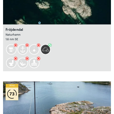
Fröjdendal
Naturhamn
1.6 nm SE
Wind
73