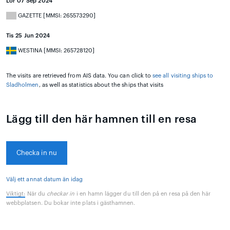
Lör 07 Sep 2024
GAZETTE [MMSI: 265573290]
Tis 25 Jun 2024
WESTINA [MMSI: 265728120]
The visits are retrieved from AIS data. You can click to
see all visiting ships to
Sladholmen
, as well as statistics about the ships that visits
Lägg till den här hamnen till en resa
Checka in nu
Välj ett annat datum än idag
Viktigt:
När du
checkar in
i en hamn lägger du till den på en resa på den här
webbplatsen. Du bokar inte plats i gästhamnen.