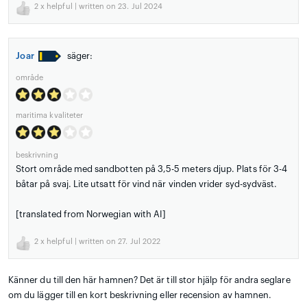
2
x helpful | written on 23. Jul 2024
Joar
säger:
område
maritima kvaliteter
beskrivning
Stort område med sandbotten på 3,5-5 meters djup. Plats för 3-4
båtar på svaj. Lite utsatt för vind när vinden vrider syd-sydväst.
[translated from Norwegian with AI]
2
x helpful | written on 27. Jul 2022
Känner du till den här hamnen? Det är till stor hjälp för andra seglare
om du lägger till en kort beskrivning eller recension av hamnen.