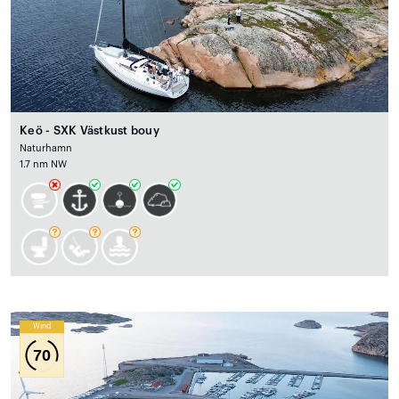
Keö - SXK Västkust bouy
Naturhamn
1.7 nm NW
Wind
70