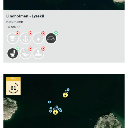
Lindholmen - Lysekil
Naturhamn
1.5 nm SE
Wind
61