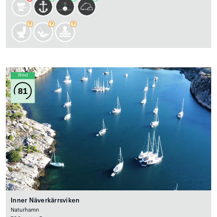
Wind
81
Inner Näverkärrsviken
Naturhamn