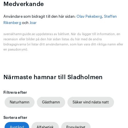
Medverkande
Användare som bidragit till den här sidan:
Olav Pekeberg
,
Steffen
Rikenberg
och
Joar
svenskhamnguide.se uppdateras av båtlivet. När du lägger till information, en
recension eller bilder på den här sidan listas du här med de andra
bidragsgivarna (vi listar ditt användarnamn, som kan vara ditt riktiga namn eller
en pseudonym).
Närmaste hamnar till Sladholmen
Filtrera efter
Naturhamn
Gästhamn
Säker vind nästa natt
Sortera efter
Avstånd
Alfabetisk
Popularitet