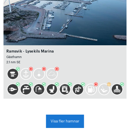
Ramsvik - Lysekils Marina
Gästhamn
2.1 nm SE
Visa fler hamnar