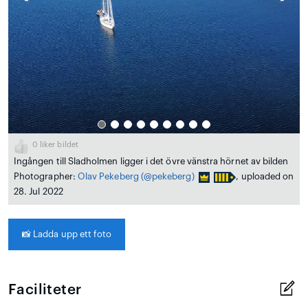
0
liker bildet
Ingången till Sladholmen ligger i det övre vänstra hörnet av bilden
Photographer:
Olav Pekeberg
(@pekeberg)
, uploaded on
28. Jul 2022
📸
Ladda upp ett foto
Faciliteter