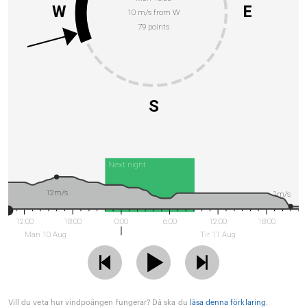
W
E
10 m/s from W
79 points
S
Next night
12m/s
1m/s
12:00
18:00
0:00
6:00
12:00
18:00
Man 10 Aug
Tir 11 Aug
Vill du veta hur vindpoängen fungerar? Då ska du
läsa denna förklaring
.