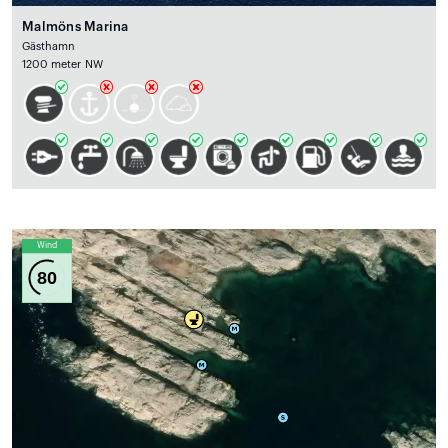
Malmöns Marina
Gästhamn
1200 meter NW
Wind
80