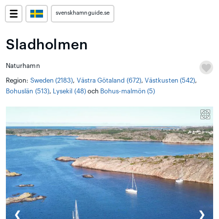
svenskhamnguide.se
Sladholmen
Naturhamn
Region:
Sweden (2183)
,
Västra Götaland (672)
,
Västkusten (542)
,
Bohuslän (513)
,
Lysekil (48)
och
Bohus-malmön (5)
❮
❯