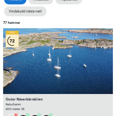
Vindskydd nästa natt
77
hamnar
Wind
72
Outer Näverkärrskilen
Naturhamn
600 meter SE