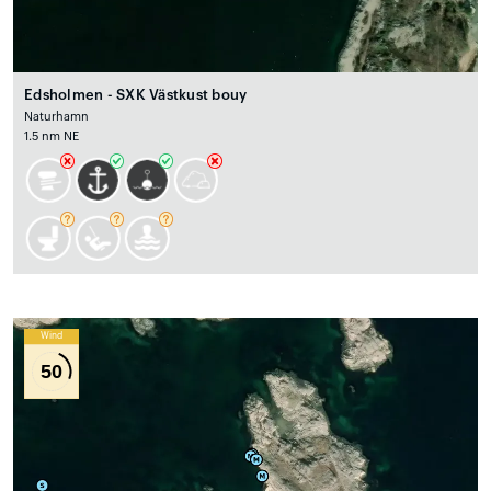
Edsholmen - SXK Västkust bouy
Naturhamn
1.5 nm NE
Wind
50