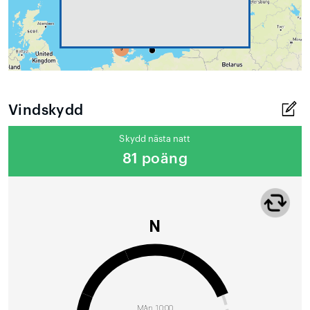
Vindskydd
Skydd nästa natt
81 poäng
N
Mån 10:00