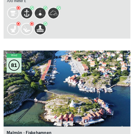
700 meter E
Wind
81
Malmön - Fiskehamnen