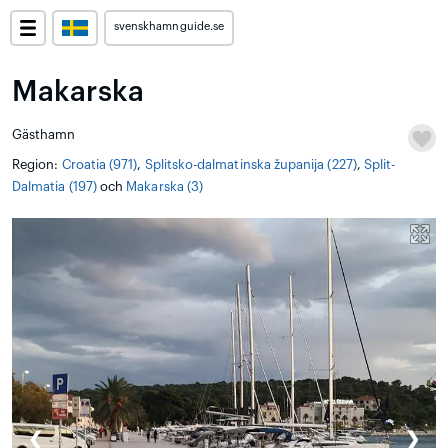
svenskhamnguide.se
Makarska
Gästhamn
Region:
Croatia (971)
,
Splitsko-dalmatinska županija (227)
,
Split-
Dalmatia (197)
och
Makarska (3)
❮
❯