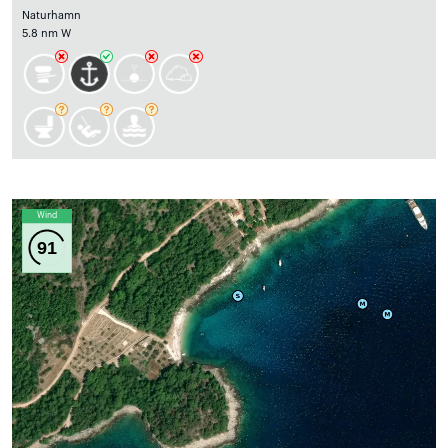
Naturhamn
5.8 nm W
Wind
91