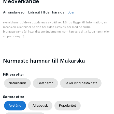
Medverkande
Användare som bidragit till den här sidan:
Joar
svenskhamnguide.se uppdateras av båtlivet. När du lägger till information, en
recension eller bilder på den här sidan listas du här med de andra
bidragsgivarna (vi listar ditt användarnamn, som kan vara ditt riktiga namn eller
en pseudonym).
Närmaste hamnar till Makarska
Filtrera efter
Naturhamn
Gästhamn
Säker vind nästa natt
Sortera efter
Avstånd
Alfabetisk
Popularitet