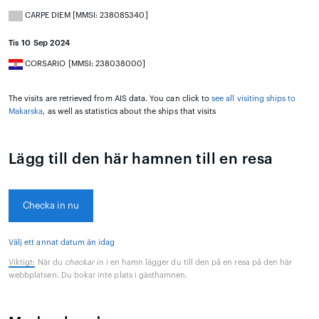
CARPE DIEM [MMSI: 238085340]
Tis 10 Sep 2024
CORSARIO [MMSI: 238038000]
The visits are retrieved from AIS data. You can click to
see all visiting ships to
Makarska
, as well as statistics about the ships that visits
Lägg till den här hamnen till en resa
Checka in nu
Välj ett annat datum än idag
Viktigt:
När du
checkar in
i en hamn lägger du till den på en resa på den här
webbplatsen. Du bokar inte plats i gästhamnen.