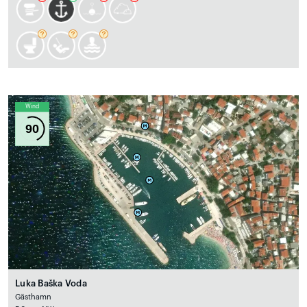
Wind
90
Luka Baška Voda
Gästhamn