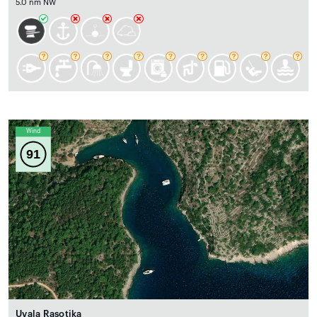
5.0 nm NW
Wind
91
Uvala Rasotika