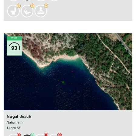
Wind
93
Nugal Beach
Naturhamn
1.1 nm SE