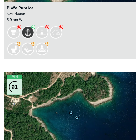
Plaža Puntica
Naturhamn
5.9 nm W
Wind
91