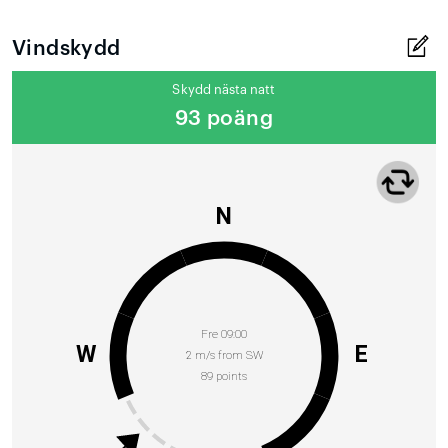
Vindskydd
Skydd nästa natt
93 poäng
N
Fre 09:00
W
E
2 m/s from SW
89 points