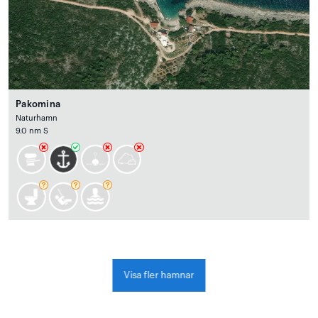
Pakomina
Naturhamn
9.0 nm S
Visa fler hamnar