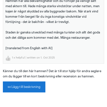
Hamnen har alla bekvämligheter och du förtöjer på vanligt sätt
med aktern till. Hade många starka vindstötar under natten, men
kajen är något skyddad av alla byggnader bakom. När stark vind
kommer från berget får du inga konstiga vindvinklar vid
förtöjning - det är bakifrån - vilket är trevligt.
Staden är ganska utvecklad med många turister och allt det goda
och det dåliga som kommer med det. Många restauranger.
[translated from English with AI]
1
x helpful | written on 1. Oct 2025
Känner du till den här hamnen? Det är till stor hjälp för andra seglare
om du lägger till en kort beskrivning eller recension av hamnen.
📜
Lägg till beskrivning