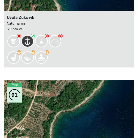
Uvala Zukovik
Naturhamn
5.9 nm W
Wind
91