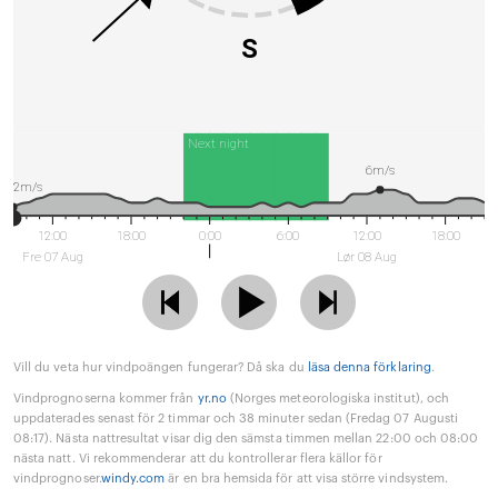
S
Next night
6m/s
2m/s
12:00
18:00
0:00
6:00
12:00
18:00
Fre 07 Aug
Lør 08 Aug
Vill du veta hur vindpoängen fungerar? Då ska du
läsa denna förklaring
.
Vindprognoserna kommer från
yr.no
(Norges meteorologiska institut), och
uppdaterades senast för 2 timmar och 38 minuter sedan (Fredag 07 Augusti
08:17). Nästa nattresultat visar dig den sämsta timmen mellan 22:00 och 08:00
nästa natt. Vi rekommenderar att du kontrollerar flera källor för
vindprognoser.
windy.com
är en bra hemsida för att visa större vindsystem.