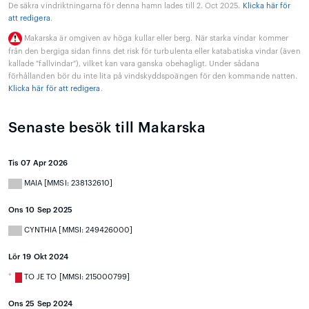
De säkra vindriktningarna för denna hamn lades till 2. Oct 2025.
Klicka här för
att redigera
.
Makarska är omgiven av höga kullar eller berg. När starka vindar kommer
från den bergiga sidan finns det risk för turbulenta eller katabatiska vindar (även
kallade "fallvindar"), vilket kan vara ganska obehagligt. Under sådana
förhållanden bör du inte lita på vindskyddspoängen för den kommande natten.
Klicka här för att redigera
.
Senaste besök till Makarska
Tis 07 Apr 2026
MAIA [MMSI: 238132610]
Ons 10 Sep 2025
CYNTHIA [MMSI: 249426000]
Lör 19 Okt 2024
TO JE TO [MMSI: 215000799]
Ons 25 Sep 2024