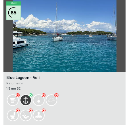
Wind
85
Blue Lagoon - Veli
Naturhamn
1.5 nm SE