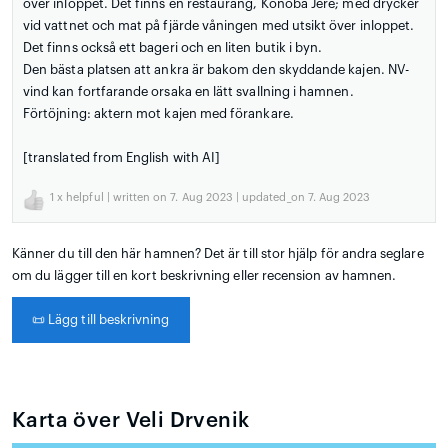
över inloppet. Det finns en restaurang, Konoba Jere; med drycker
vid vattnet och mat på fjärde våningen med utsikt över inloppet.
Det finns också ett bageri och en liten butik i byn.
Den bästa platsen att ankra är bakom den skyddande kajen. NV-
vind kan fortfarande orsaka en lätt svallning i hamnen.
Förtöjning: aktern mot kajen med förankare.
[translated from English with AI]
1
x helpful | written on 7. Aug 2023 | updated_on 7. Aug 2023
Känner du till den här hamnen? Det är till stor hjälp för andra seglare
om du lägger till en kort beskrivning eller recension av hamnen.
📜
Lägg till beskrivning
Karta över Veli Drvenik