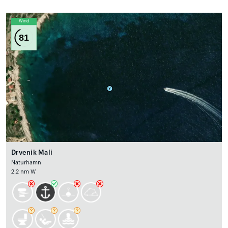
Wind
81
Drvenik Mali
Naturhamn
2.2 nm W