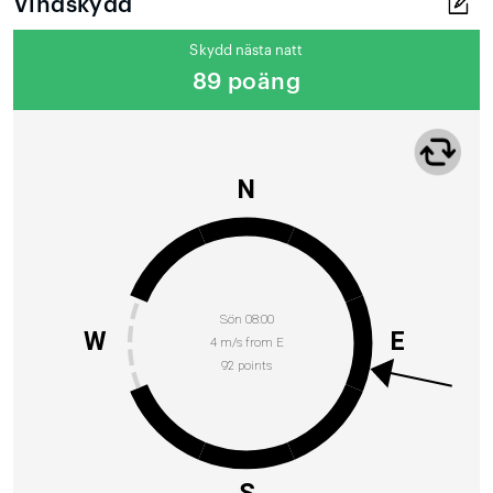
Vindskydd
Skydd nästa natt
89 poäng
N
Sön 08:00
W
E
4 m/s from E
92 points