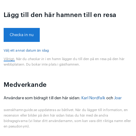
Lägg till den här hamnen till en resa
Checka in nu
Välj ett annat datum än idag
Viktigt:
När du
checkar in
i en hamn lägger du till den på en resa på den här
webbplatsen. Du bokar inte plats i gästhamnen.
Medverkande
Användare som bidragit till den här sidan:
Karl Nordfalk
och
Joar
svenskhamnguide.se uppdateras av båtlivet. När du lägger till information, en
recension eller bilder på den här sidan listas du här med de andra
bidragsgivarna (vi listar ditt användarnamn, som kan vara ditt riktiga namn eller
en pseudonym).