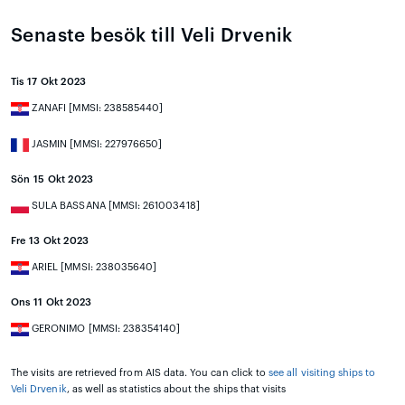
Senaste besök till Veli Drvenik
Tis 17 Okt 2023
ZANAFI [MMSI: 238585440]
JASMIN [MMSI: 227976650]
Sön 15 Okt 2023
SULA BASSANA [MMSI: 261003418]
Fre 13 Okt 2023
ARIEL [MMSI: 238035640]
Ons 11 Okt 2023
GERONIMO [MMSI: 238354140]
The visits are retrieved from AIS data. You can click to
see all visiting ships to
Veli Drvenik
, as well as statistics about the ships that visits