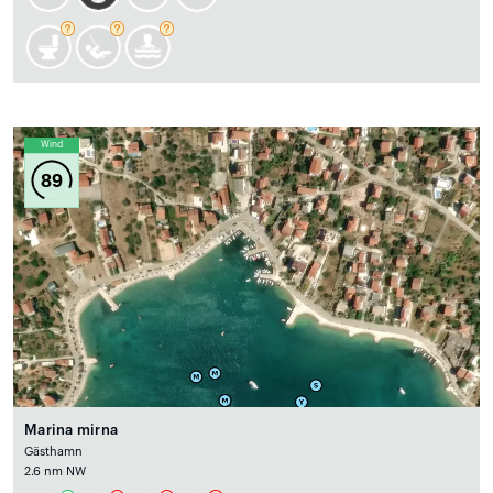
Wind
89
Marina mirna
Gästhamn
2.6 nm NW