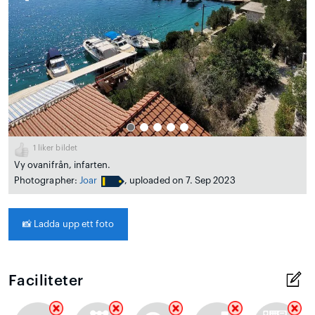
1
liker bildet
Vy ovanifrån, infarten.
Photographer:
Joar
, uploaded on 7. Sep 2023
📸
Ladda upp ett foto
Faciliteter