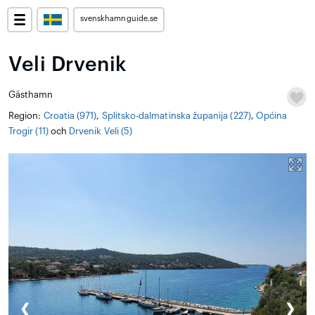
svenskhamnguide.se
Veli Drvenik
Gästhamn
Region:
Croatia (971)
,
Splitsko-dalmatinska županija (227)
,
Općina
Trogir (11)
och
Drvenik Veli (5)
❮
❯