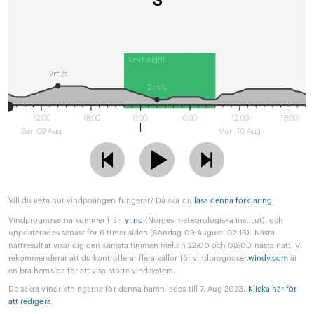
S
Next night
7m/s
2m/s
12:00
18:00
0:00
6:00
12:00
18:00
Søn 09 Aug
Man 10 Aug
Vill du veta hur vindpoängen fungerar? Då ska du
läsa denna förklaring
.
Vindprognoserna kommer från
yr.no
(Norges meteorologiska institut), och
uppdaterades senast för 6 timer siden (Söndag 09 Augusti 02:16). Nästa
nattresultat visar dig den sämsta timmen mellan 22:00 och 08:00 nästa natt. Vi
rekommenderar att du kontrollerar flera källor för vindprognoser.
windy.com
är
en bra hemsida för att visa större vindsystem.
De säkra vindriktningarna för denna hamn lades till 7. Aug 2023.
Klicka här för
att redigera
.