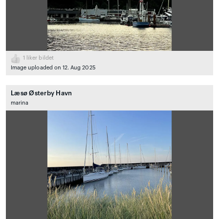
1
liker bildet
Image uploaded on 12. Aug 2025
Læsø Østerby Havn
marina