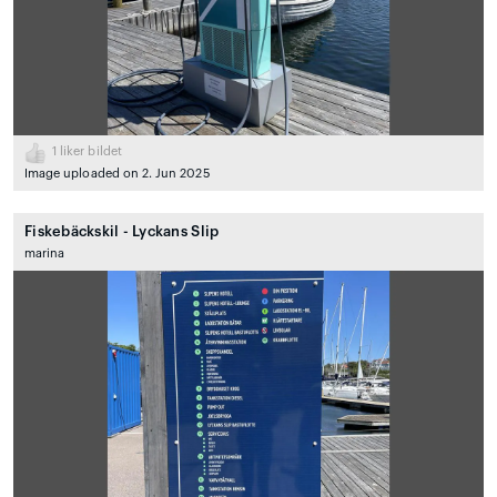
1
liker bildet
Image uploaded on 2. Jun 2025
Fiskebäckskil - Lyckans Slip
marina