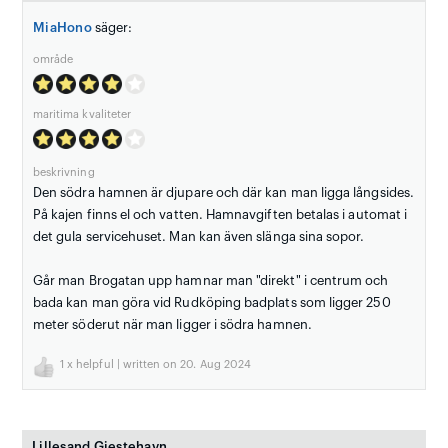
MiaHono
säger:
område
maritima kvaliteter
beskrivning
Den södra hamnen är djupare och där kan man ligga långsides.
På kajen finns el och vatten. Hamnavgiften betalas i automat i
det gula servicehuset. Man kan även slänga sina sopor.
Går man Brogatan upp hamnar man "direkt" i centrum och
bada kan man göra vid Rudköping badplats som ligger 250
meter söderut när man ligger i södra hamnen.
1
x helpful | written on 20. Aug 2024
Lillesand Gjestehavn