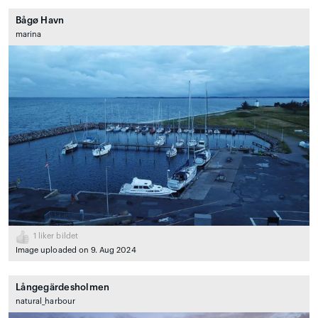
Bågø Havn
marina
1
liker bildet
Image uploaded on 9. Aug 2024
Långegärdesholmen
natural_harbour