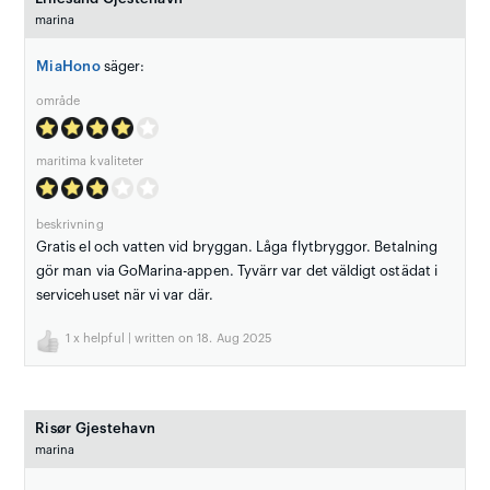
marina
MiaHono
säger:
område
maritima kvaliteter
beskrivning
Gratis el och vatten vid bryggan. Låga flytbryggor. Betalning
gör man via GoMarina-appen. Tyvärr var det väldigt ostädat i
servicehuset när vi var där.
1
x helpful | written on 18. Aug 2025
Risør Gjestehavn
marina