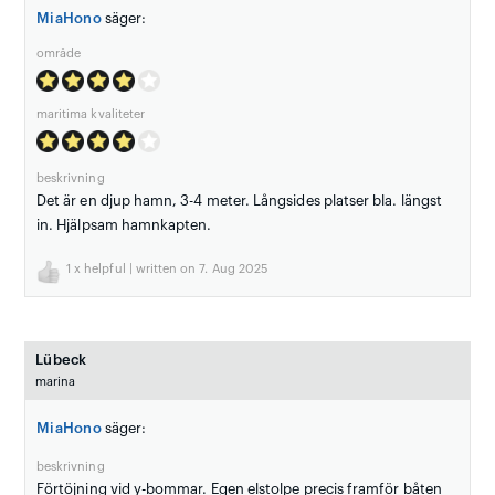
MiaHono
säger:
område
maritima kvaliteter
beskrivning
Det är en djup hamn, 3-4 meter. Långsides platser bla. längst
in. Hjälpsam hamnkapten.
1
x helpful | written on 7. Aug 2025
Lübeck
marina
MiaHono
säger:
beskrivning
Förtöjning vid y-bommar. Egen elstolpe precis framför båten