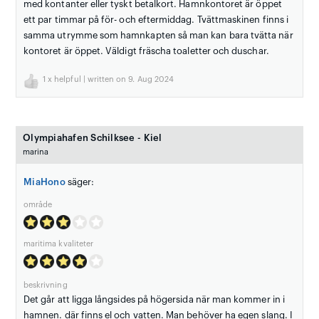
med kontanter eller tyskt betalkort. Hamnkontoret är öppet
ett par timmar på för- och eftermiddag. Tvättmaskinen finns i
samma utrymme som hamnkapten så man kan bara tvätta när
kontoret är öppet. Väldigt fräscha toaletter och duschar.
1
x helpful | written on 9. Aug 2024
Olympiahafen Schilksee - Kiel
marina
MiaHono
säger:
område
maritima kvaliteter
beskrivning
Det går att ligga långsides på högersida när man kommer in i
hamnen. där finns el och vatten. Man behöver ha egen slang. I