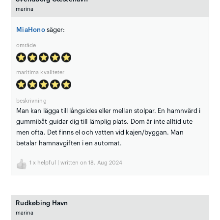
marina
MiaHono
säger:
område
maritima kvaliteter
beskrivning
Man kan lägga till långsides eller mellan stolpar. En hamnvärd i
gummibåt guidar dig till lämplig plats. Dom är inte alltid ute
men ofta. Det finns el och vatten vid kajen/byggan. Man
betalar hamnavgiften i en automat.
1
x helpful | written on 18. Aug 2024
Rudkøbing Havn
marina