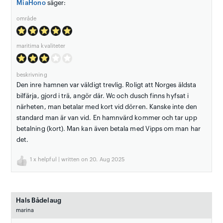
MiaHono
säger:
område
maritima kvaliteter
beskrivning
Den inre hamnen var väldigt trevlig. Roligt att Norges äldsta
bilfärja, gjord i trä, angör där. Wc och dusch finns hyfsat i
närheten, man betalar med kort vid dörren. Kanske inte den
standard man är van vid. En hamnvärd kommer och tar upp
betalning (kort). Man kan även betala med Vipps om man har
det.
1
x helpful | written on 20. Aug 2025
Hals Bådelaug
marina