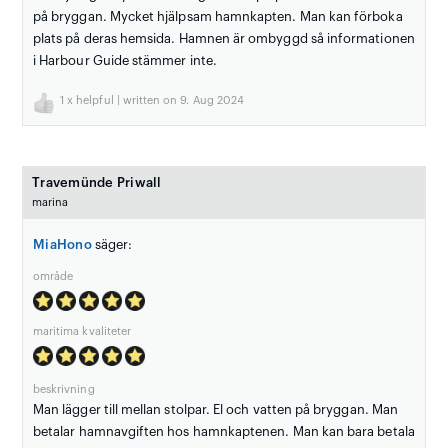
på bryggan. Mycket hjälpsam hamnkapten. Man kan förboka
plats på deras hemsida. Hamnen är ombyggd så informationen
i Harbour Guide stämmer inte.
1
x helpful | written on 9. Aug 2024
Travemünde Priwall
marina
MiaHono
säger:
område
maritima kvaliteter
beskrivning
Man lägger till mellan stolpar. El och vatten på bryggan. Man
betalar hamnavgiften hos hamnkaptenen. Man kan bara betala