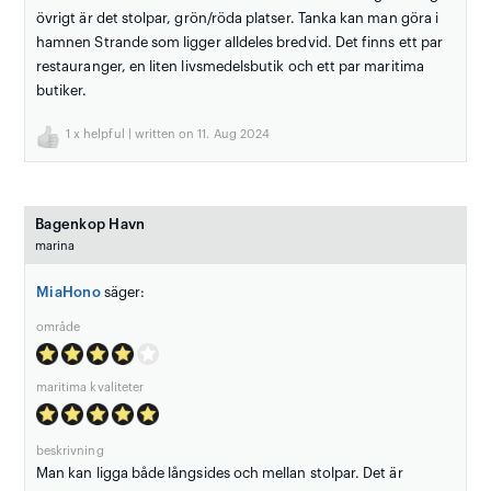
övrigt är det stolpar, grön/röda platser. Tanka kan man göra i
hamnen Strande som ligger alldeles bredvid. Det finns ett par
restauranger, en liten livsmedelsbutik och ett par maritima
butiker.
1
x helpful | written on 11. Aug 2024
Bagenkop Havn
marina
MiaHono
säger:
område
maritima kvaliteter
beskrivning
Man kan ligga både långsides och mellan stolpar. Det är