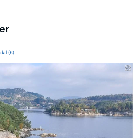
ær
dal (6)