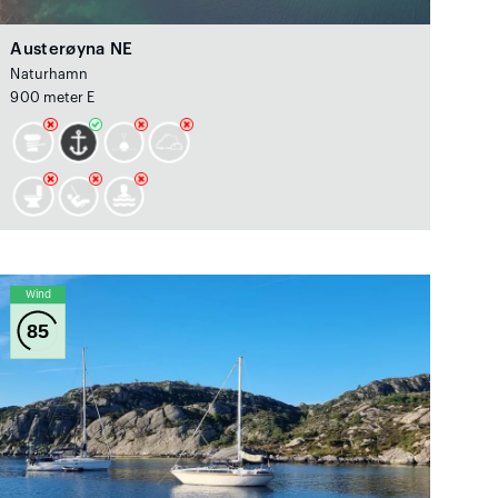
Austerøyna NE
Naturhamn
900 meter E
Wind
85