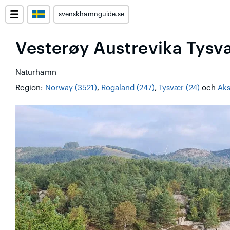
svenskhamnguide.se
Vesterøy Austrevika Tysv
Naturhamn
Region:
Norway (3521)
,
Rogaland (247)
,
Tysvær (24)
och
Aks