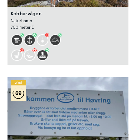
Kobbarvågen
Naturhamn
700 meter E
Wind
69