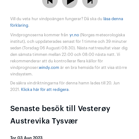
Vill du veta hur vindpoängen fungerar? Då ska du
läsa denna
förklaring
.
Vindprognoserna kommer från
yr.no
(Norges meteorologiska
institut), och uppdaterades senast för 1 timme och 39 minuter
sedan (Torsdag 06 Augusti 08:30). Nästa nattresultat visar dig
den sämsta timmen mellan 22:00 och 08:00 nästa natt. Vi
rekommenderar att du kontrollerar flera källor för
vindprognoser.
windy.com
är en bra hemsida för att visa större
vindsystem.
De säkra vindriktningarna för denna hamn lades till 20. Jun
2021.
Klicka här för att redigera
.
Senaste besök till Vesterøy
Austrevika Tysvær
Tor 03 Aug 2023