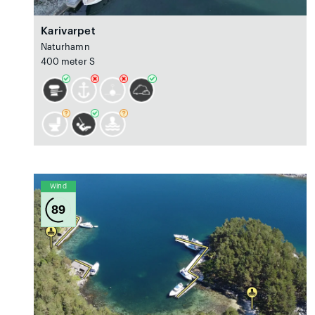
Karivarpet
Naturhamn
400 meter S
Wind
89