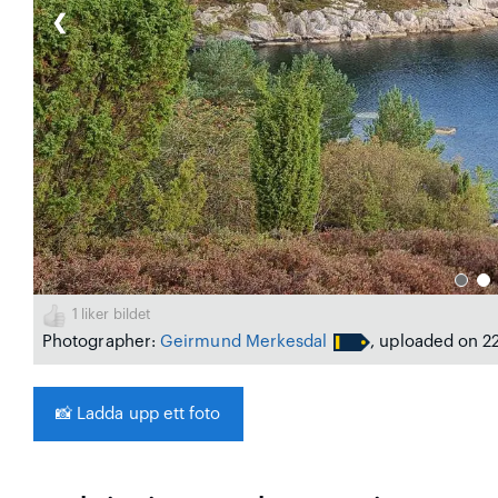
❮
1
liker bildet
Photographer:
Geirmund Merkesdal
, uploaded on 2
📸
Ladda upp ett foto