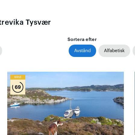
trevika Tysvær
Sortera efter
Avstånd
Alfabetisk
Wind
69