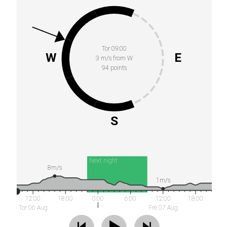
Tor 09:00
W
E
3 m/s from W
94 points
S
Next night
8m/s
1m/s
12:00
18:00
0:00
6:00
12:00
18:00
Tor 06 Aug
Fre 07 Aug