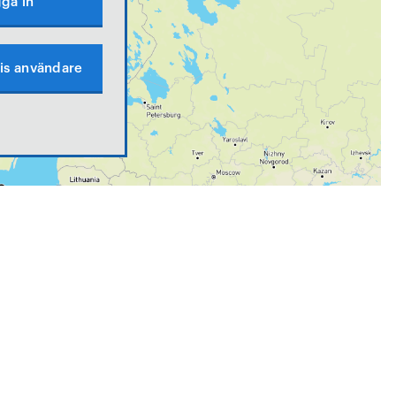
ga in
is användare