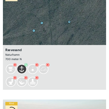
Rævesand
Naturhamn
700 meter N
Wind