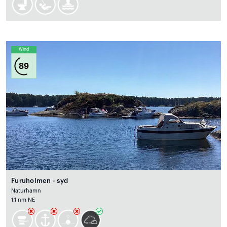
Wind
89
Furuholmen - syd
Naturhamn
1.1 nm NE