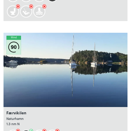
Wind
90
Færvikilen
Naturhamn
1.3 nm N