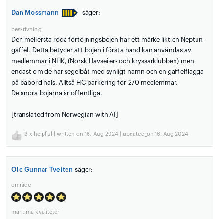
Dan Mossmann
säger:
beskrivning
Den mellersta röda förtöjningsbojen har ett märke likt en Neptun-
gaffel. Detta betyder att bojen i första hand kan användas av
medlemmar i NHK, (Norsk Havseiler- och kryssarklubben) men
endast om de har segelbåt med synligt namn och en gaffelflagga
på babord hals. Alltså HC-parkering för 270 medlemmar.
De andra bojarna är offentliga.
[translated from Norwegian with AI]
3
x helpful | written on 16. Aug 2024 | updated_on 16. Aug 2024
Ole Gunnar Tveiten
säger:
område
maritima kvaliteter