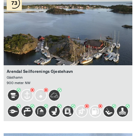
73
Arendal Seilforenings Gjestehavn
Gästhamn
900 meter NW