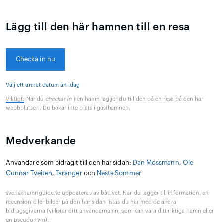
Lägg till den här hamnen till en resa
Checka in nu
Välj ett annat datum än idag
Viktigt:
När du
checkar in
i en hamn lägger du till den på en resa på den här
webbplatsen. Du bokar inte plats i gästhamnen.
Medverkande
Användare som bidragit till den här sidan:
Dan Mossmann
,
Ole
Gunnar Tveiten
,
Taranger
och
Neste Sommer
svenskhamnguide.se uppdateras av båtlivet. När du lägger till information, en
recension eller bilder på den här sidan listas du här med de andra
bidragsgivarna (vi listar ditt användarnamn, som kan vara ditt riktiga namn eller
en pseudonym).