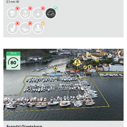
2.1 nm W
Wind
80
Arendal Gjestehavn