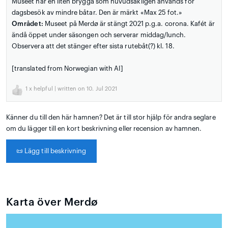
Museet har en liten brygga som huvudsakligen används för
dagsbesök av mindre båtar. Den är märkt «Max 25 fot.»
Området:
Museet på Merdø är stängt 2021 p.g.a. corona. Kafét är
ändå öppet under säsongen och serverar middag/lunch.
Observera att det stänger efter sista rutebåt(?) kl. 18.
[translated from Norwegian with AI]
1
x helpful | written on 10. Jul 2021
Känner du till den här hamnen? Det är till stor hjälp för andra seglare
om du lägger till en kort beskrivning eller recension av hamnen.
📜
Lägg till beskrivning
Karta över Merdø