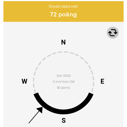
Skydd nästa natt
72 poäng
N
Sön 05:00
W
E
5 m/s from SW
90 points
S