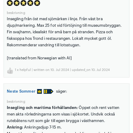
beskrivning
Insegling från öst med sjömärken i linje. Från väst bra
djup/markering. Max 25 fot vid förtöjning till museumsbryggan.
Fin svajhamn, idealiskt för små barn på stranden. Pizza och
fisksoppa hos Trond i restaurangen. Lokalt mycket gott öl.
Rekommenderar vandring till lotsstugan.
[translated from Norwegian with AI]
1
x helpful | written on 10. Jul 2024 | updated_on 10. Jul 2024
Neste Sommer
säger:
beskrivning
Insegling och maritima förhållanden:
Öppet och rent vatten
men akta rörledningarna som visas i sjökortet. Undvik också
rutebåtens rutt som går till egen brygga i västhamnen.
Ankring:
Ankringsdjup 7-15 m.