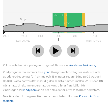
Next night
8m/s
4m/s
6:00
12:00
18:00
0:00
6:00
12:00
Søn 09 Aug
Man 10 Aug
Vill du veta hur vindpoängen fungerar? Då ska du
läsa denna förklaring
.
Vindprognoserna kommer från
yr.no
(Norges meteorologiska institut), och
uppdaterades senast för 1 timme och 15 minuter sedan (Söndag 09 Augusti
05:30). Nästa nattresultat visar dig den sämsta timmen mellan 22:00 och 08:00
nästa natt. Vi rekommenderar att du kontrollerar flera källor för
vindprognoser.
windy.com
är en bra hemsida för att visa större vindsystem.
De säkra vindriktningarna för denna hamn lades till None.
Klicka här för att
redigera
.