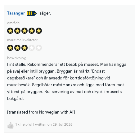
Taranger
säger:
område
maritima kvaliteter
beskrivning
Fint ställe. Rekommenderar ett besök på museet. Man kan ligga
på svaj eller intill bryggan. Bryggan är märkt "Endast
dagsbesökare" och är avsedd för korttidsförtöjning vid
museibesök. Segelbåtar måste ankra och ligga med fören mot
ytterst på bryggan. Bra servering av mat och dryck i museets
bakgård.
[translated from Norwegian with AI]
1
x helpful | written on 29. Jul 2026