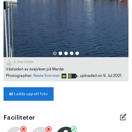
0
liker bildet
Västsidan av svajviken på Merdø
Photographer:
Neste Sommer
, uploaded on 9. Jul 2021
📸
Ladda upp ett foto
Faciliteter