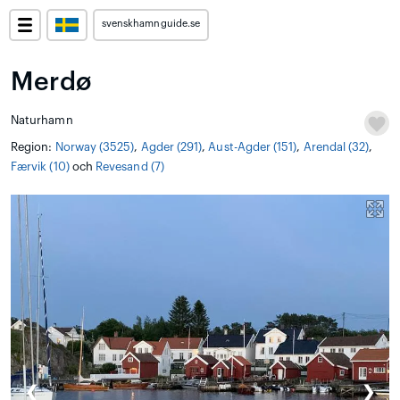
svenskhamnguide.se
Merdø
Naturhamn
Region:
Norway (3525)
,
Agder (291)
,
Aust-Agder (151)
,
Arendal (32)
,
Færvik (10)
och
Revesand (7)
❮
❯