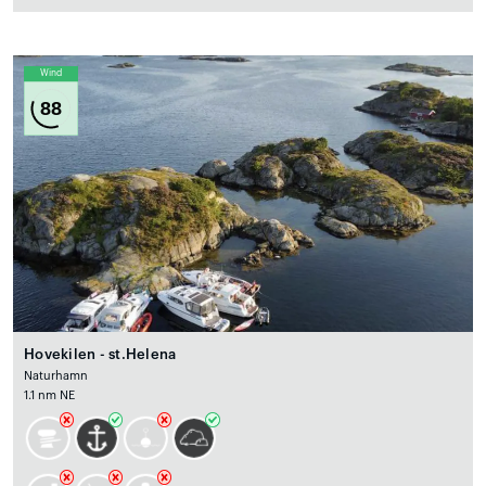
Wind
88
Hovekilen - st.Helena
Naturhamn
1.1 nm NE