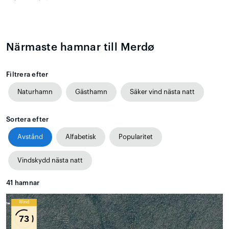
Närmaste hamnar till Merdø
Filtrera efter
Naturhamn
Gästhamn
Säker vind nästa natt
Sortera efter
Avstånd
Alfabetisk
Popularitet
Vindskydd nästa natt
41
hamnar
Wind
73