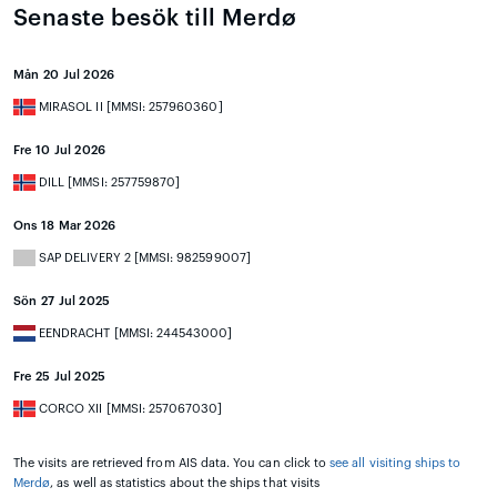
Senaste besök till Merdø
Mån 20 Jul 2026
MIRASOL II [MMSI: 257960360]
Fre 10 Jul 2026
DILL [MMSI: 257759870]
Ons 18 Mar 2026
SAP DELIVERY 2 [MMSI: 982599007]
Sön 27 Jul 2025
EENDRACHT [MMSI: 244543000]
Fre 25 Jul 2025
CORCO XII [MMSI: 257067030]
The visits are retrieved from AIS data. You can click to
see all visiting ships to
Merdø
, as well as statistics about the ships that visits