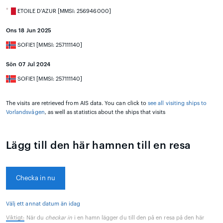
ETOILE D'AZUR [MMSI: 256946000]
Ons 18 Jun 2025
SOFIE1 [MMSI: 257111140]
Sön 07 Jul 2024
SOFIE1 [MMSI: 257111140]
The visits are retrieved from AIS data. You can click to
see all visiting ships to
Vorlandsvågen
, as well as statistics about the ships that visits
Lägg till den här hamnen till en resa
Checka in nu
Välj ett annat datum än idag
Viktigt:
När du
checkar in
i en hamn lägger du till den på en resa på den här