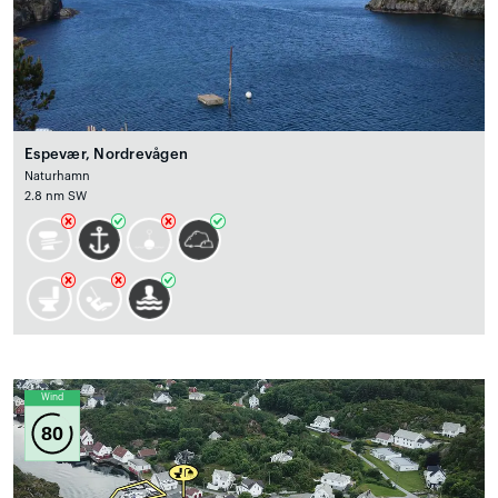
Espevær, Nordrevågen
Naturhamn
2.8 nm SW
Wind
80