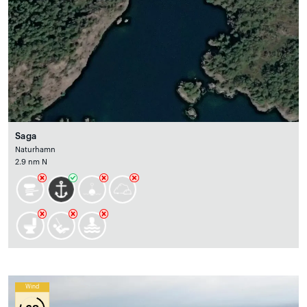
Saga
Naturhamn
2.9 nm N
Wind