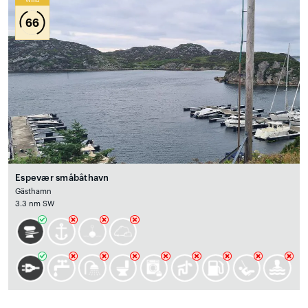
Wind
66
Espevær småbåthavn
Gästhamn
3.3 nm SW