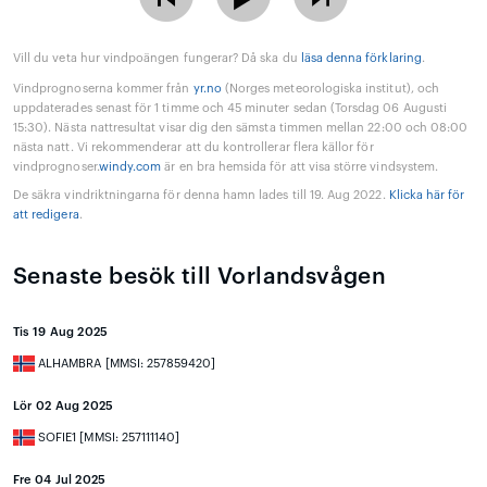
Vill du veta hur vindpoängen fungerar? Då ska du
läsa denna förklaring
.
Vindprognoserna kommer från
yr.no
(Norges meteorologiska institut), och
uppdaterades senast för 1 timme och 45 minuter sedan (Torsdag 06 Augusti
15:30). Nästa nattresultat visar dig den sämsta timmen mellan 22:00 och 08:00
nästa natt. Vi rekommenderar att du kontrollerar flera källor för
vindprognoser.
windy.com
är en bra hemsida för att visa större vindsystem.
De säkra vindriktningarna för denna hamn lades till 19. Aug 2022.
Klicka här för
att redigera
.
Senaste besök till Vorlandsvågen
Tis 19 Aug 2025
ALHAMBRA [MMSI: 257859420]
Lör 02 Aug 2025
SOFIE1 [MMSI: 257111140]
Fre 04 Jul 2025