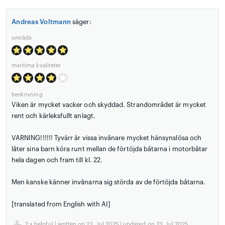
Andreas Voltmann
säger:
område
maritima kvaliteter
beskrivning
Viken är mycket vacker och skyddad. Strandområdet är mycket
rent och kärleksfullt anlagt.
VARNING!!!!!! Tyvärr är vissa invånare mycket hänsynslösa och
låter sina barn köra runt mellan de förtöjda båtarna i motorbåtar
hela dagen och fram till kl. 22.
Men kanske känner invånarna sig störda av de förtöjda båtarna.
[translated from English with AI]
2
x helpful | written on 23. Jul 2025 | updated_on 23. Jul 2025