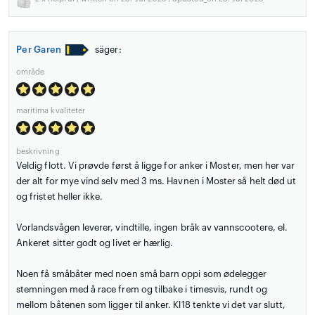
Per Garen
säger:
område
maritima kvaliteter
beskrivning
Veldig flott. Vi prøvde først å ligge for anker i Moster, men her var
der alt for mye vind selv med 3 ms. Havnen i Moster så helt død ut
og fristet heller ikke.
Vorlandsvågen leverer, vindtille, ingen bråk av vannscootere, el.
Ankeret sitter godt og livet er hærlig.
Noen få småbåter med noen små barn oppi som ødelegger
stemningen med å race frem og tilbake i timesvis, rundt og
mellom båtenen som ligger til anker. Kl18 tenkte vi det var slutt,