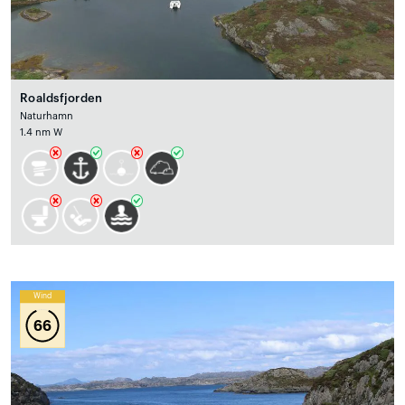
Roaldsfjorden
Naturhamn
1.4 nm W
Wind
66