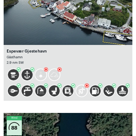
Espevær Gjestehavn
Gästhamn
2.9 nm SW
Wind
88