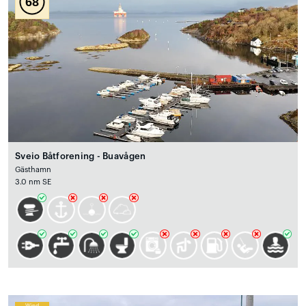
68
Sveio Båtforening - Buavågen
Gästhamn
3.0 nm SE