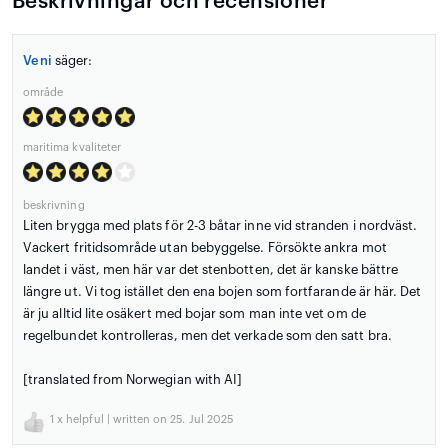
Beskrivningar och recensioner
Veni
säger:
område
maritima kvaliteter
beskrivning
Liten brygga med plats för 2-3 båtar inne vid stranden i nordväst.
Vackert fritidsområde utan bebyggelse. Försökte ankra mot
landet i väst, men här var det stenbotten, det är kanske bättre
längre ut. Vi tog istället den ena bojen som fortfarande är här. Det
är ju alltid lite osäkert med bojar som man inte vet om de
regelbundet kontrolleras, men det verkade som den satt bra.
[translated from Norwegian with AI]
1
x helpful | written on 25. Jul 2025