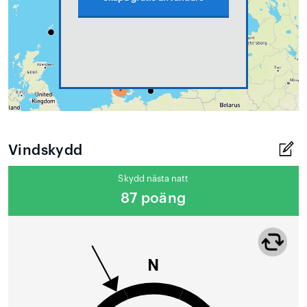
Vindskydd
Skydd nästa natt
87 poäng
N