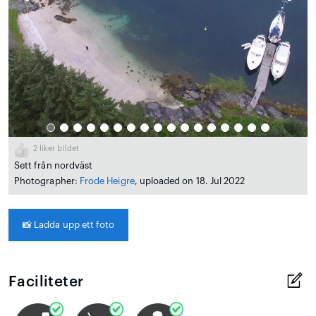
2
liker bildet
Sett från nordväst
Photographer:
Frode Heigre
, uploaded on 18. Jul 2022
📸
Ladda upp ett foto
Faciliteter