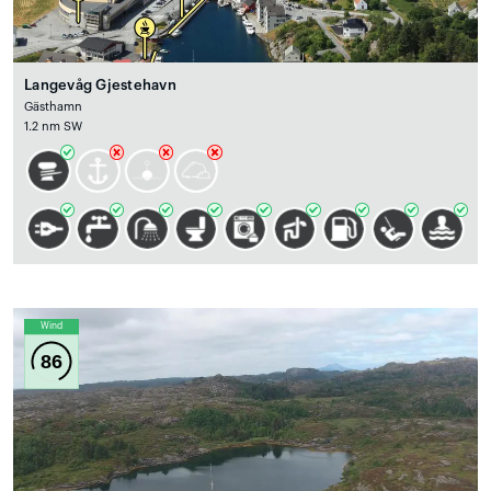
Langevåg Gjestehavn
Gästhamn
1.2 nm SW
Wind
86