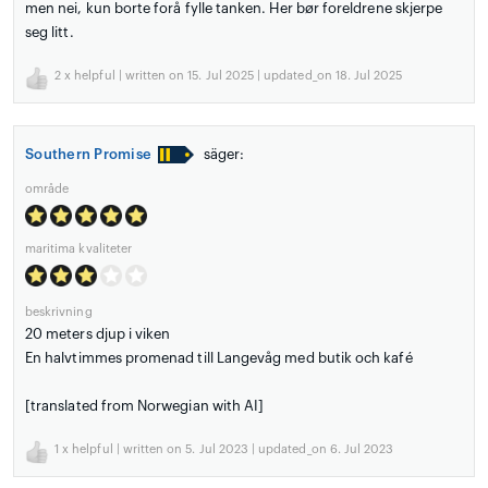
men nei, kun borte forå fylle tanken. Her bør foreldrene skjerpe
seg litt.
2
x helpful | written on 15. Jul 2025 | updated_on 18. Jul 2025
Southern Promise
säger:
område
maritima kvaliteter
beskrivning
20 meters djup i viken
En halvtimmes promenad till Langevåg med butik och kafé
[translated from Norwegian with AI]
1
x helpful | written on 5. Jul 2023 | updated_on 6. Jul 2023