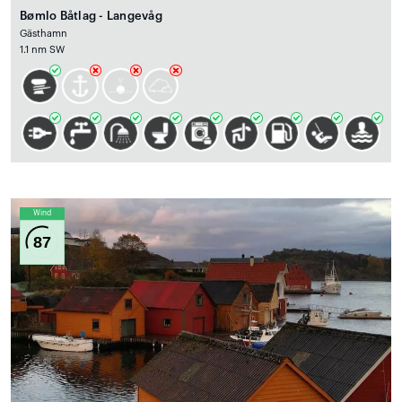
Bømlo Båtlag - Langevåg
Gästhamn
1.1 nm SW
Wind
87