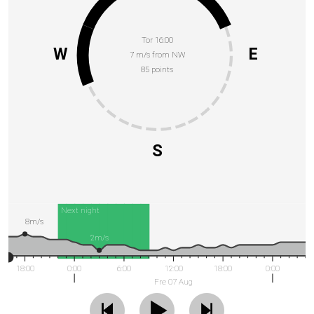
Tor 16:00
W
E
7 m/s from NW
85 points
S
Next night
8m/s
2m/s
18:00
0:00
6:00
12:00
18:00
0:00
Fre 07 Aug