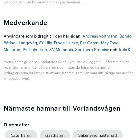
webbplatsen. Du bokar inte plats i gästhamnen.
Medverkande
Användare som bidragit till den här sidan:
Andreas Voltmann
,
Bømlo
Båtlag - Langevåg
,
SY Lilly
,
Frode Heigre
,
Per Garen
,
May Tove
Mosbron
,
PK Holmetun
,
SV Metanoia
,
Southern Promise
och
Truls K
svenskhamnguide.se uppdateras av båtlivet. När du lägger till information, en
recension eller bilder på den här sidan listas du här med de andra
bidragsgivarna (vi listar ditt användarnamn, som kan vara ditt riktiga namn eller
en pseudonym).
Närmaste hamnar till Vorlandsvågen
Filtrera efter
Naturhamn
Gästhamn
Säker vind nästa natt