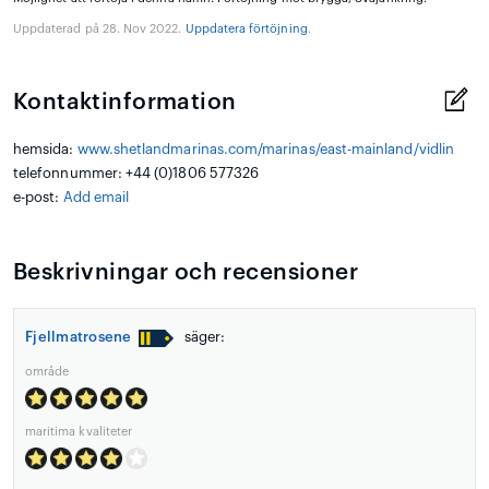
Uppdaterad på 28. Nov 2022.
Uppdatera förtöjning
.
Kontaktinformation
hemsida:
www.shetlandmarinas.com/marinas/east-mainland/vidlin
telefonnummer: +44 (0)1806 577326
e-post:
Add email
Beskrivningar och recensioner
Fjellmatrosene
säger:
område
maritima kvaliteter