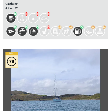
Gästhamn
4.2 nm W
Wind
79