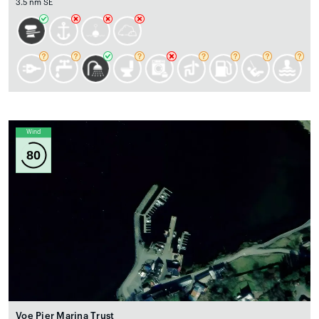
3.5 nm SE
Wind
80
Voe Pier Marina Trust