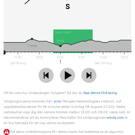
S
Next night
5m/s
11m/s
12:00
18:00
0:00
6:00
12:00
18:00
Lør 08 Aug
Søn 09 Aug
Vill du veta hur vindpoängen fungerar? Då ska du
läsa denna förklaring
.
Vindprognoserna kommer från
yr.no
(Norges meteorologiska institut), och
uppdaterades senast för 58 minuter sedan (Lördag 08 Augusti 07:30). Nästa
nattresultat visar dig den sämsta timmen mellan 22:00 och 08:00 nästa natt. Vi
rekommenderar att du kontrollerar flera källor för vindprognoser.
windy.com
är
en bra hemsida för att visa större vindsystem.
De säkra vindriktningarna för denna hamn har bestämts av en algoritm,