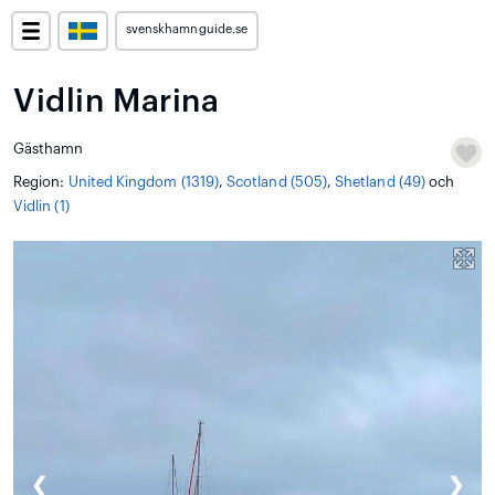
svenskhamnguide.se
Vidlin Marina
Gästhamn
Region:
United Kingdom (1319)
,
Scotland (505)
,
Shetland (49)
och
Vidlin (1)
❮
❯