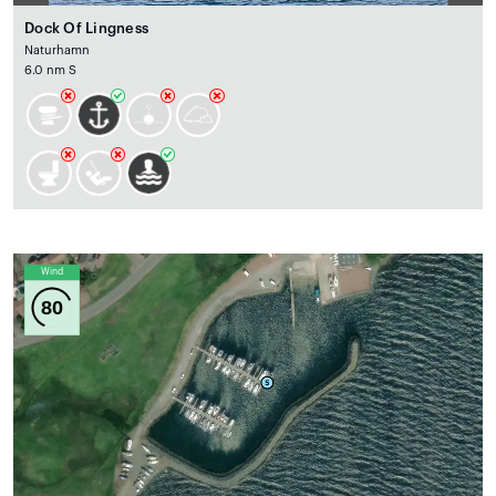
Dock Of Lingness
Naturhamn
6.0 nm S
Wind
80