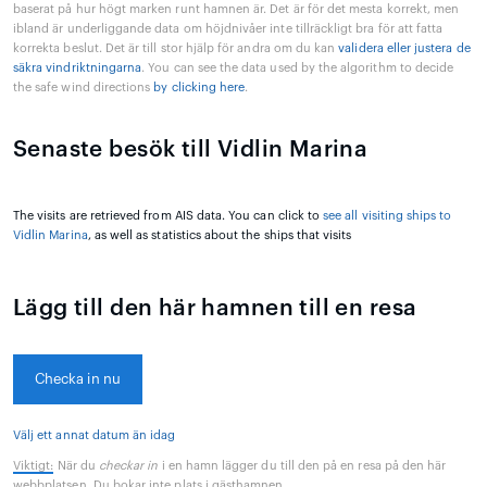
baserat på hur högt marken runt hamnen är. Det är för det mesta korrekt, men
ibland är underliggande data om höjdnivåer inte tillräckligt bra för att fatta
korrekta beslut. Det är till stor hjälp för andra om du kan
validera eller justera de
säkra vindriktningarna
. You can see the data used by the algorithm to decide
the safe wind directions
by clicking here
.
Senaste besök till Vidlin Marina
The visits are retrieved from AIS data. You can click to
see all visiting ships to
Vidlin Marina
, as well as statistics about the ships that visits
Lägg till den här hamnen till en resa
Checka in nu
Välj ett annat datum än idag
Viktigt:
När du
checkar in
i en hamn lägger du till den på en resa på den här
webbplatsen. Du bokar inte plats i gästhamnen.