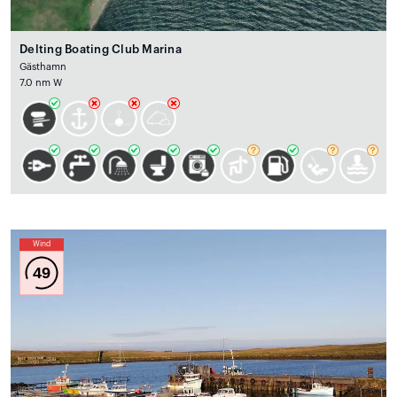
Delting Boating Club Marina
Gästhamn
7.0 nm W
Wind
49