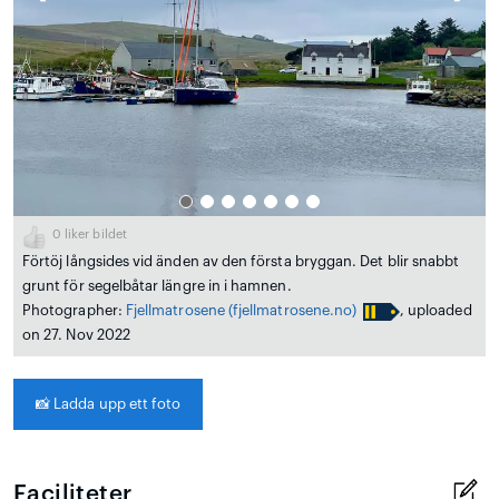
0
liker bildet
Förtöj långsides vid änden av den första bryggan. Det blir snabbt
grunt för segelbåtar längre in i hamnen.
Photographer:
Fjellmatrosene
(fjellmatrosene.no)
, uploaded
on 27. Nov 2022
📸
Ladda upp ett foto
Faciliteter