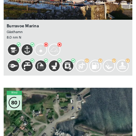
Burravoe Marina
Gästhamn
8.0 nm N
Wind
80