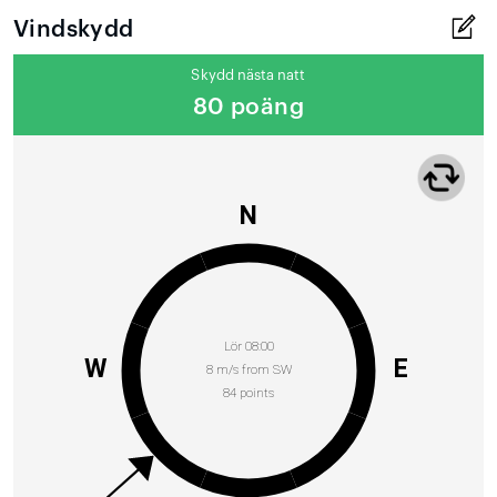
Vindskydd
Skydd nästa natt
80 poäng
N
Lör 08:00
W
E
8 m/s from SW
84 points