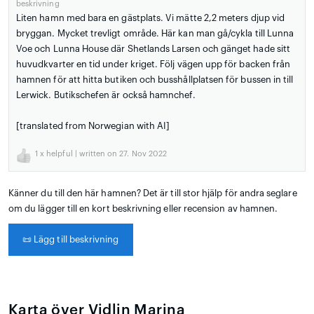
beskrivning
Liten hamn med bara en gästplats. Vi mätte 2,2 meters djup vid
bryggan. Mycket trevligt område. Här kan man gå/cykla till Lunna
Voe och Lunna House där Shetlands Larsen och gänget hade sitt
huvudkvarter en tid under kriget. Följ vägen upp för backen från
hamnen för att hitta butiken och busshållplatsen för bussen in till
Lerwick. Butikschefen är också hamnchef.
[translated from Norwegian with AI]
1
x helpful | written on 27. Nov 2022
Känner du till den här hamnen? Det är till stor hjälp för andra seglare
om du lägger till en kort beskrivning eller recension av hamnen.
📜
Lägg till beskrivning
Karta över Vidlin Marina