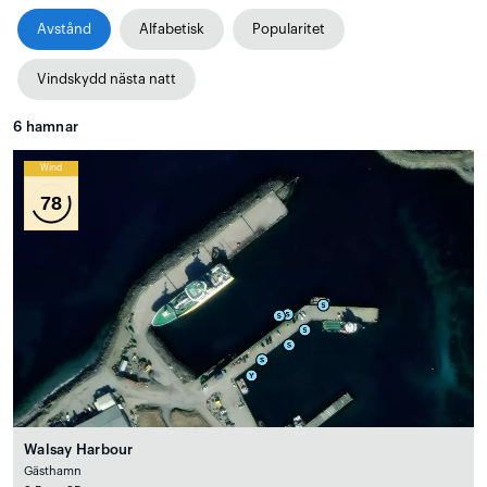
Avstånd
Alfabetisk
Popularitet
Vindskydd nästa natt
6
hamnar
Wind
78
Walsay Harbour
Gästhamn