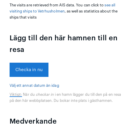
The visits are retrieved from AIS data. You can click to
see all
visiting ships to Vetrhusholmen
, as well as statistics about the
ships that visits
Lägg till den här hamnen till en
resa
Checka in nu
Välj ett annat datum än idag
Viktigt:
När du
checkar in
i en hamn lägger du till den på en resa
på den här webbplatsen. Du bokar inte plats i gästhamnen.
Medverkande