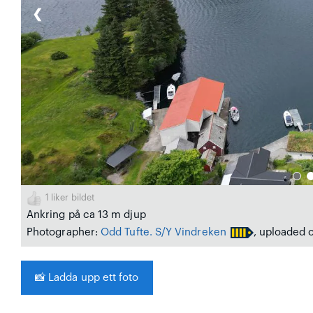
❮
1
liker bildet
Ankring på ca 13 m djup
Photographer:
Odd Tufte. S/Y Vindreken
, uploaded 
📸
Ladda upp ett foto