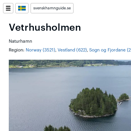
svenskhamnguide.se
Vetrhusholmen
Naturhamn
Region:
Norway (3521)
,
Vestland (622)
,
Sogn og Fjordane (2