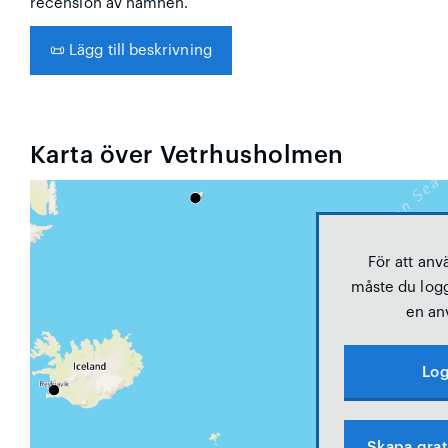
recension av hamnen.
📜
Lägg till beskrivning
Karta över Vetrhusholmen
För att anv
måste du logg
en an
Log
Skapa grat