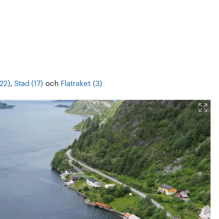
22)
,
Stad (17)
och
Flatraket (3)