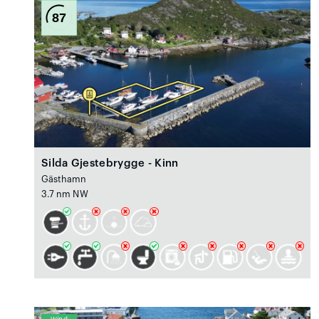
87
Silda Gjestebrygge - Kinn
Gästhamn
3.7 nm NW