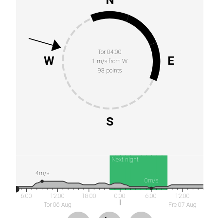
Tor 04:00
W
E
1 m/s from W
93 points
S
Next night
4m/s
0m/s
6:00
12:00
18:00
0:00
6:00
12:00
Tor 06 Aug
Fre 07 Aug