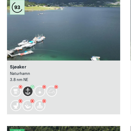
93
Sjøaker
Naturhamn
3.8 nm NE