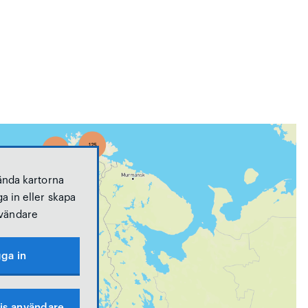
ända kartorna
a in eller skapa
vändare
ga in
is användare