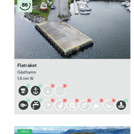
86
Flatraket
Gästhamn
1.6 nm W
Wind