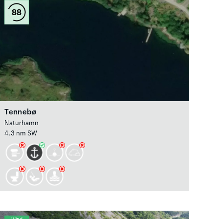
88
Tennebø
Naturhamn
4.3 nm SW