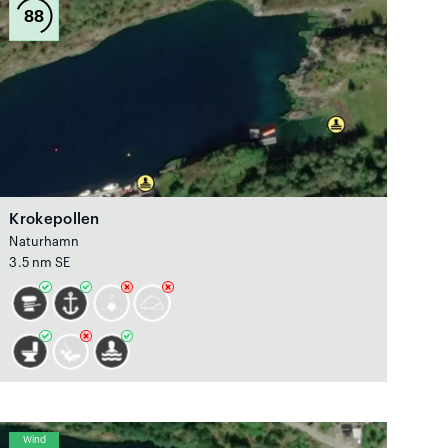
88
Krokepollen
Naturhamn
3.5 nm SE
Wind