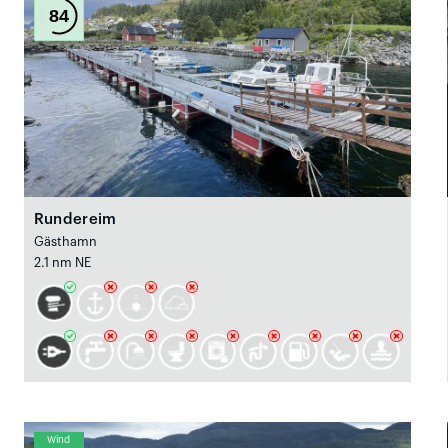
84
Rundereim
Gästhamn
2.1 nm NE
Wind