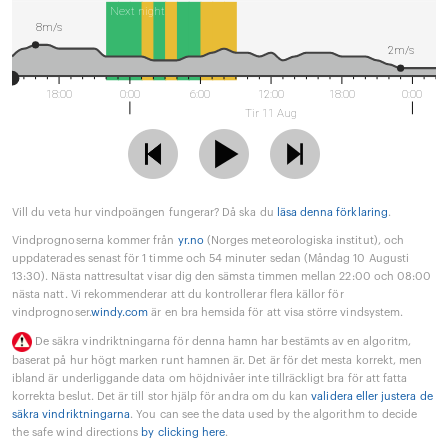
Next night
8m/s
2m/s
18:00
0:00
6:00
12:00
18:00
0:00
Tir 11 Aug
Vill du veta hur vindpoängen fungerar? Då ska du
läsa denna förklaring
.
Vindprognoserna kommer från
yr.no
(Norges meteorologiska institut), och
uppdaterades senast för 1 timme och 54 minuter sedan (Måndag 10 Augusti
13:30). Nästa nattresultat visar dig den sämsta timmen mellan 22:00 och 08:00
nästa natt. Vi rekommenderar att du kontrollerar flera källor för
vindprognoser.
windy.com
är en bra hemsida för att visa större vindsystem.
De säkra vindriktningarna för denna hamn har bestämts av en algoritm,
baserat på hur högt marken runt hamnen är. Det är för det mesta korrekt, men
ibland är underliggande data om höjdnivåer inte tillräckligt bra för att fatta
korrekta beslut. Det är till stor hjälp för andra om du kan
validera eller justera de
säkra vindriktningarna
. You can see the data used by the algorithm to decide
the safe wind directions
by clicking here
.