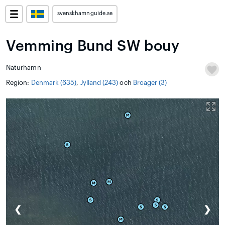
svenskhamnguide.se
Vemming Bund SW bouy
Naturhamn
Region:
Denmark (635)
,
Jylland (243)
och
Broager (3)
❮
❯