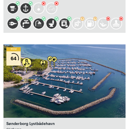
Wind
64
Sønderborg Lystbådehavn