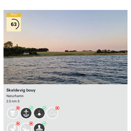
Wind
63
Skeldevig bouy
Naturhamn
2.5 nm S