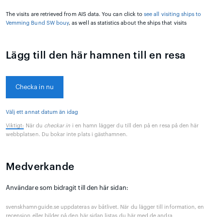
The visits are retrieved from AIS data. You can click to
see all visiting ships to
Vemming Bund SW bouy
, as well as statistics about the ships that visits
Lägg till den här hamnen till en resa
Checka in nu
Välj ett annat datum än idag
Viktigt:
När du
checkar in
i en hamn lägger du till den på en resa på den här
webbplatsen. Du bokar inte plats i gästhamnen.
Medverkande
Användare som bidragit till den här sidan:
svenskhamnguide.se uppdateras av båtlivet. När du lägger till information, en
recension eller bilder på den här sidan listas du här med de andra