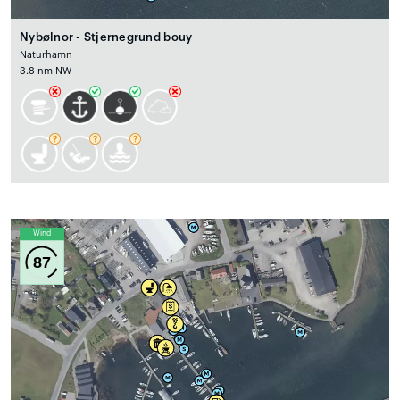
Nybølnor - Stjernegrund bouy
Naturhamn
3.8 nm NW
Wind
87