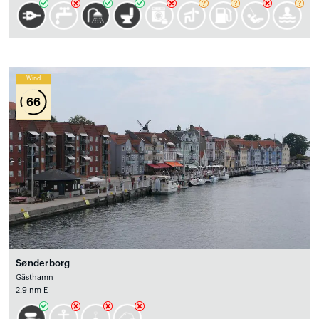
Wind
66
Sønderborg
Gästhamn
2.9 nm E