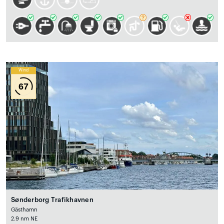
Wind
67
Sønderborg Trafikhavnen
Gästhamn
2.9 nm NE