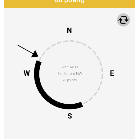
66 poäng
N
Mån 14:00
W
E
5 m/s from NW
73 points
S