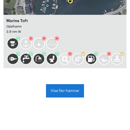
Marina Toft
Gästhamn
3.9 nm W
Visa fler hamnar