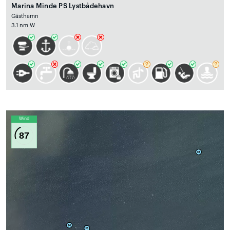
Marina Minde PS Lystbådehavn
Gästhamn
3.1 nm W
Wind
87