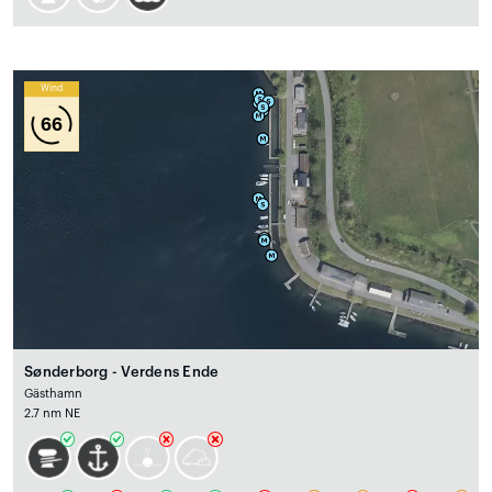
Wind
66
Sønderborg - Verdens Ende
Gästhamn
2.7 nm NE