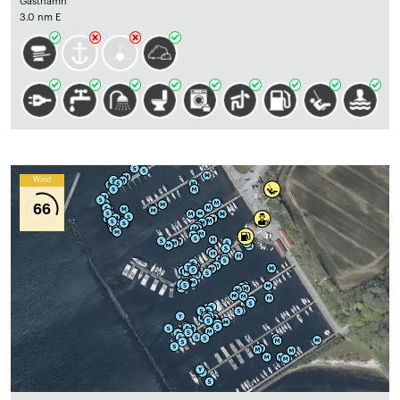
Gästhamn
3.0 nm E
Wind
66