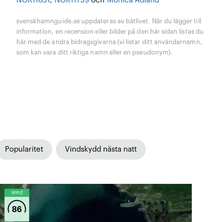
NOR11651
,
NOR11759
och
Monica Ådland
svenskhamnguide.se uppdateras av båtlivet. När du lägger till
information, en recension eller bilder på den här sidan listas du
här med de andra bidragsgivarna (vi listar ditt användarnamn,
som kan vara ditt riktiga namn eller en pseudonym).
Popularitet
Vindskydd nästa natt
Wind
86