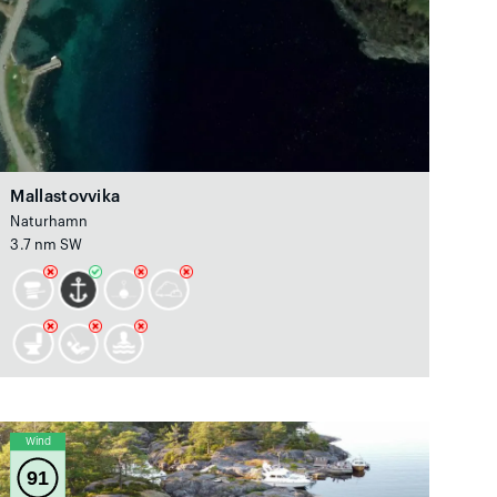
Mallastovvika
Naturhamn
3.7 nm SW
Wind
91