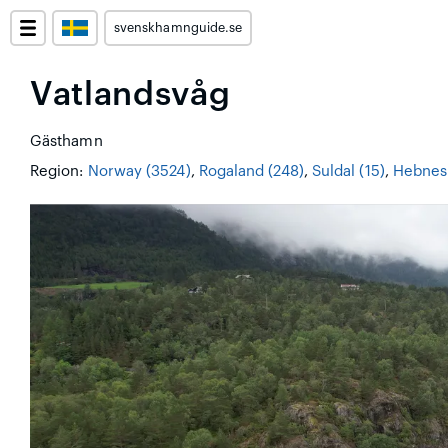
svenskhamnguide.se
Vatlandsvåg
Gästhamn
Region:
Norway (3524)
,
Rogaland (248)
,
Suldal (15)
,
Hebnes 