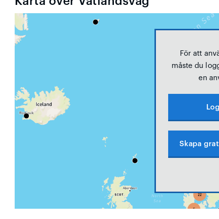
Karta över Vatlandsvåg
För att anv
måste du logg
en an
Log
Skapa grat