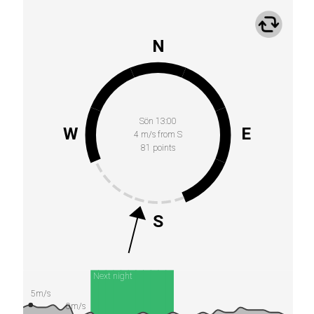
N
Sön 13:00
W
E
4 m/s from S
81 points
S
Next night
5m/s
0m/s