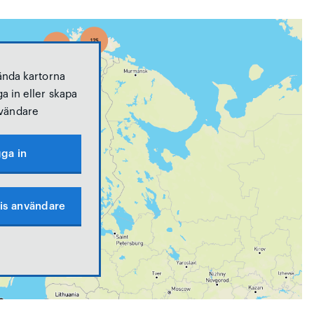
ända kartorna
a in eller skapa
vändare
ga in
is användare