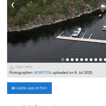
❮
2
liker bildet
Photographer:
NOR11759
, uploaded on 8. Jul 2025
📸
Ladda upp ett foto