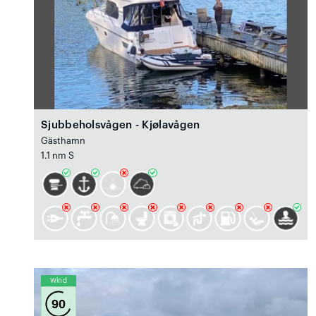
Sjubbeholsvågen - Kjølavågen
Gästhamn
1.1 nm S
Wind
90