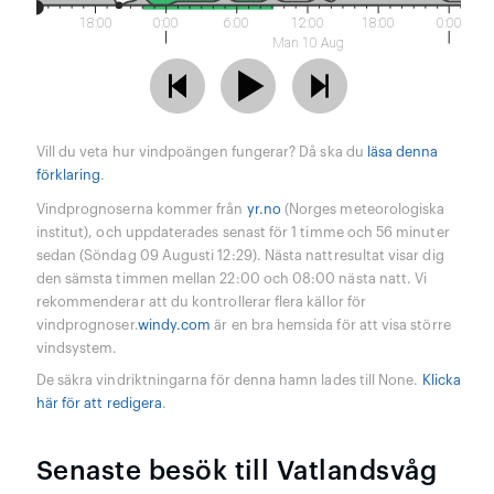
18:00
0:00
6:00
12:00
18:00
0:00
Man 10 Aug
Vill du veta hur vindpoängen fungerar? Då ska du
läsa denna
förklaring
.
Vindprognoserna kommer från
yr.no
(Norges meteorologiska
institut), och uppdaterades senast för 1 timme och 56 minuter
sedan (Söndag 09 Augusti 12:29). Nästa nattresultat visar dig
den sämsta timmen mellan 22:00 och 08:00 nästa natt. Vi
rekommenderar att du kontrollerar flera källor för
vindprognoser.
windy.com
är en bra hemsida för att visa större
vindsystem.
De säkra vindriktningarna för denna hamn lades till None.
Klicka
här för att redigera
.
Senaste besök till Vatlandsvåg