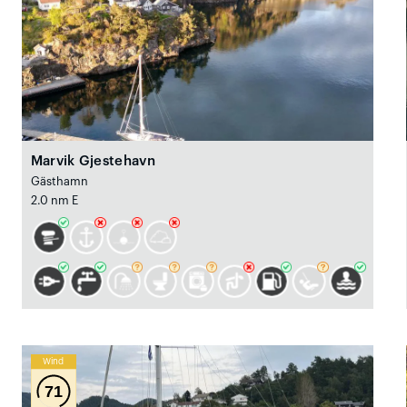
Marvik Gjestehavn
Gästhamn
2.0 nm E
Wind
71