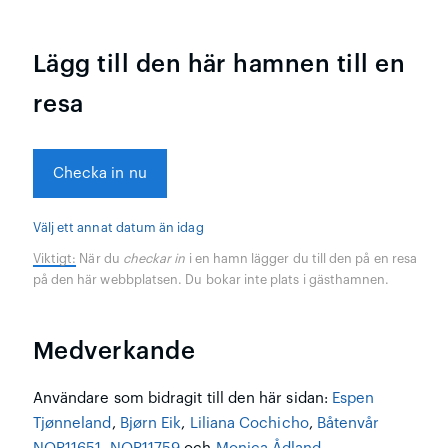
Lägg till den här hamnen till en
resa
Checka in nu
Välj ett annat datum än idag
Viktigt:
När du
checkar in
i en hamn lägger du till den på en resa
på den här webbplatsen. Du bokar inte plats i gästhamnen.
Medverkande
Användare som bidragit till den här sidan:
Espen
Tjønneland
,
Bjørn Eik
,
Liliana Cochicho
,
Båtenvår