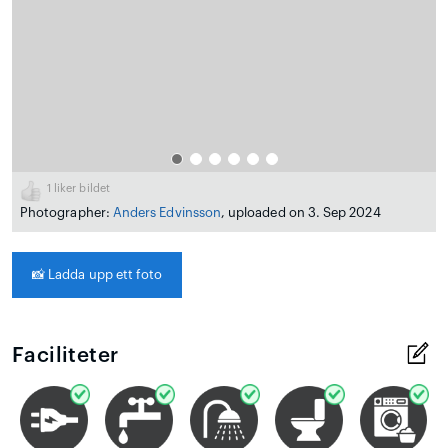
1
liker bildet
Photographer:
Anders Edvinsson
, uploaded on 3. Sep 2024
📸
Ladda upp ett foto
Faciliteter