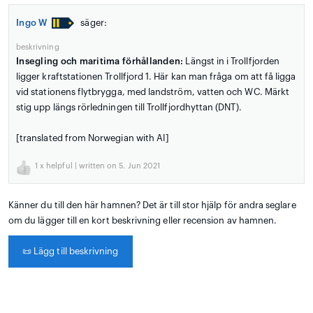
Ingo W
säger:
beskrivning
Insegling och maritima förhållanden:
Längst in i Trollfjorden
ligger kraftstationen Trollfjord 1. Här kan man fråga om att få ligga
vid stationens flytbrygga, med landström, vatten och WC. Märkt
stig upp längs rörledningen till Trollfjordhyttan (DNT).
[translated from Norwegian with AI]
1
x helpful | written on 5. Jun 2021
Känner du till den här hamnen? Det är till stor hjälp för andra seglare
om du lägger till en kort beskrivning eller recension av hamnen.
📜
Lägg till beskrivning