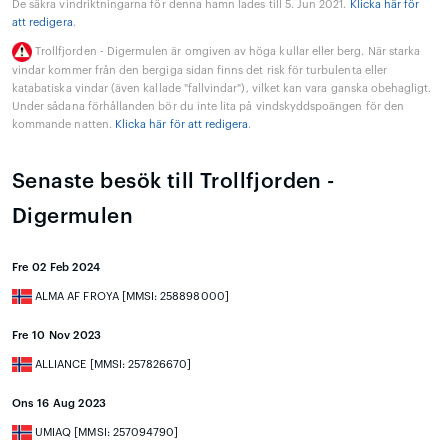
De säkra vindriktningarna för denna hamn lades till 5. Jun 2021.
Klicka här för
att redigera
.
Trollfjorden - Digermulen är omgiven av höga kullar eller berg. När starka
vindar kommer från den bergiga sidan finns det risk för turbulenta eller
katabatiska vindar (även kallade "fallvindar"), vilket kan vara ganska obehagligt.
Under sådana förhållanden bör du inte lita på vindskyddspoängen för den
kommande natten.
Klicka här för att redigera
.
Senaste besök till Trollfjorden -
Digermulen
Fre 02 Feb 2024
ALMA AF FROYA [MMSI: 258898000]
Fre 10 Nov 2023
ALLIANCE [MMSI: 257826670]
Ons 16 Aug 2023
UMIAQ [MMSI: 257094790]