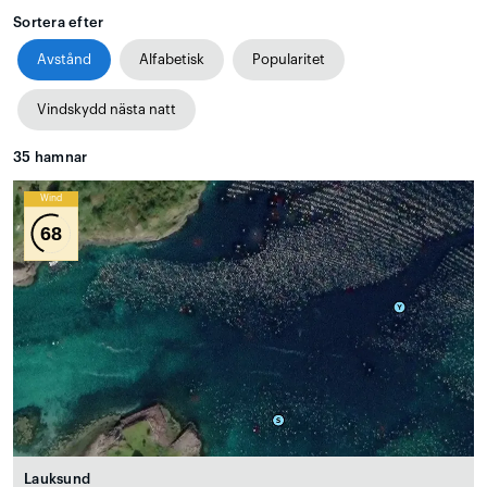
Sortera efter
Avstånd
Alfabetisk
Popularitet
Vindskydd nästa natt
35
hamnar
Wind
68
Lauksund