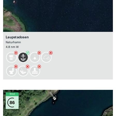
Laupstadosen
Naturhamn
4.8 nm W
Wind
86