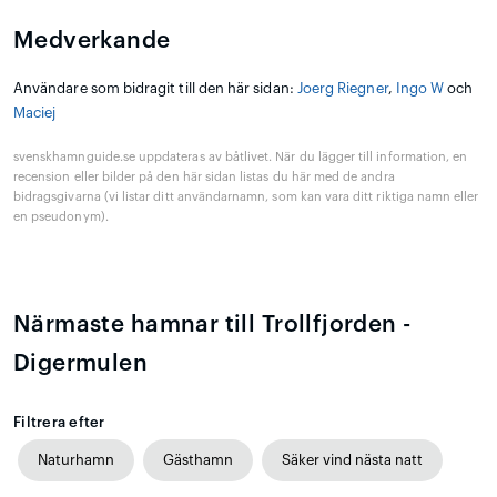
Medverkande
Användare som bidragit till den här sidan:
Joerg Riegner
,
Ingo W
och
Maciej
svenskhamnguide.se uppdateras av båtlivet. När du lägger till information, en
recension eller bilder på den här sidan listas du här med de andra
bidragsgivarna (vi listar ditt användarnamn, som kan vara ditt riktiga namn eller
en pseudonym).
Närmaste hamnar till Trollfjorden -
Digermulen
Filtrera efter
Naturhamn
Gästhamn
Säker vind nästa natt