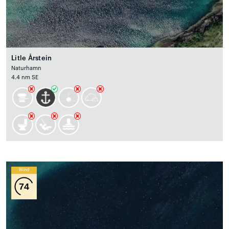
Litle Årstein
Naturhamn
4.4 nm SE
Wind
74