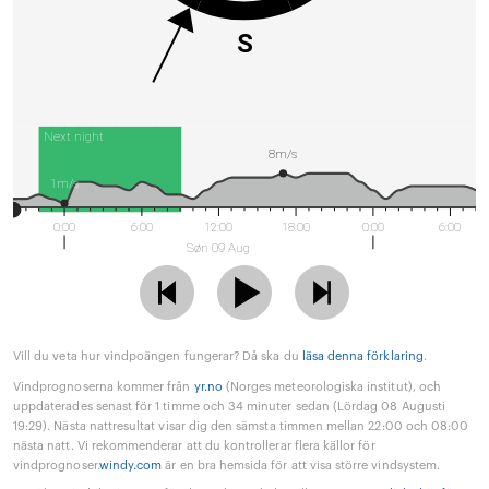
S
Next night
8m/s
1m/s
0:00
6:00
12:00
18:00
0:00
6:00
Søn 09 Aug
Vill du veta hur vindpoängen fungerar? Då ska du
läsa denna förklaring
.
Vindprognoserna kommer från
yr.no
(Norges meteorologiska institut), och
uppdaterades senast för 1 timme och 34 minuter sedan (Lördag 08 Augusti
19:29). Nästa nattresultat visar dig den sämsta timmen mellan 22:00 och 08:00
nästa natt. Vi rekommenderar att du kontrollerar flera källor för
vindprognoser.
windy.com
är en bra hemsida för att visa större vindsystem.