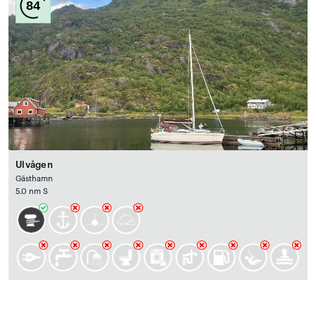
84
Ulvågen
Gästhamn
5.0 nm S