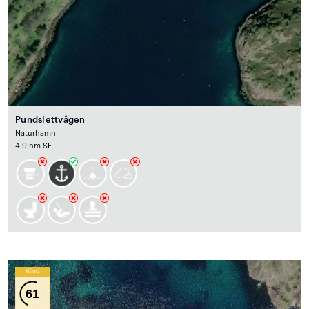
Pundslettvågen
Naturhamn
4.9 nm SE
Wind
61