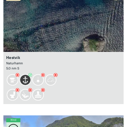
Hestvik
Naturhamn
5.0 nm S
Wind