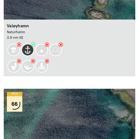
Valøyhamn
Naturhamn
3.9 nm SE
Wind
66