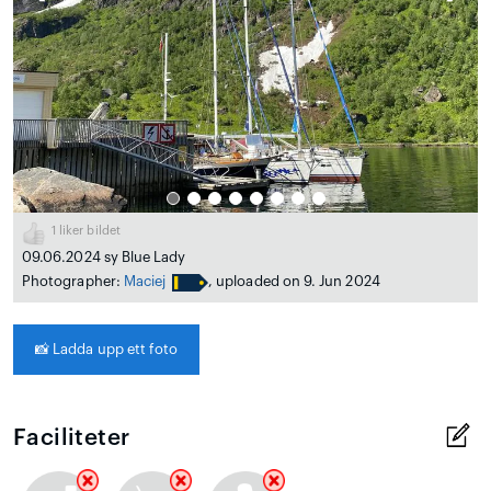
1
liker bildet
09.06.2024 sy Blue Lady
Photographer:
Maciej
, uploaded on 9. Jun 2024
📸
Ladda upp ett foto
Faciliteter