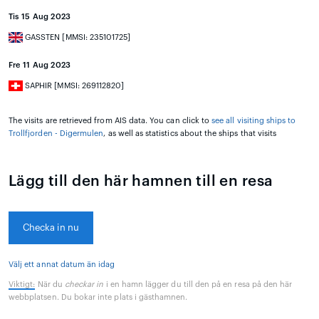
Tis 15 Aug 2023
GASSTEN [MMSI: 235101725]
Fre 11 Aug 2023
SAPHIR [MMSI: 269112820]
The visits are retrieved from AIS data. You can click to
see all visiting ships to
Trollfjorden - Digermulen
, as well as statistics about the ships that visits
Lägg till den här hamnen till en resa
Checka in nu
Välj ett annat datum än idag
Viktigt:
När du
checkar in
i en hamn lägger du till den på en resa på den här
webbplatsen. Du bokar inte plats i gästhamnen.