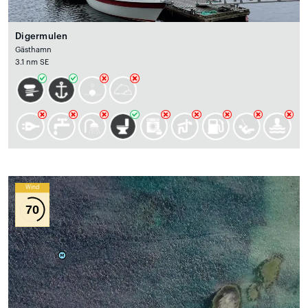
Digermulen
Gästhamn
3.1 nm SE
Wind
70