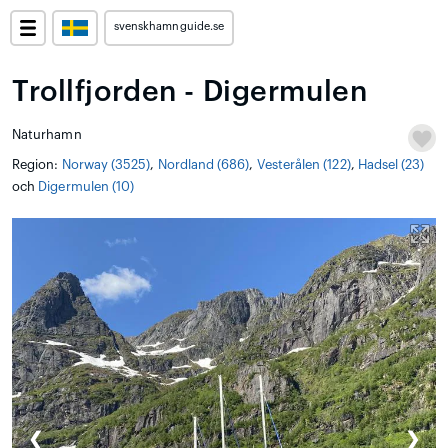
svenskhamnguide.se
Trollfjorden - Digermulen
Naturhamn
Region:
Norway (3525)
,
Nordland (686)
,
Vesterålen (122)
,
Hadsel (23)
och
Digermulen (10)
❮
❯