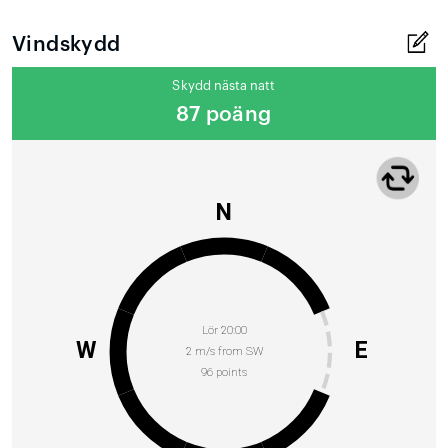
Vindskydd
Skydd nästa natt
87 poäng
N
Lör 20:00
W
E
2 m/s from SW
96 points