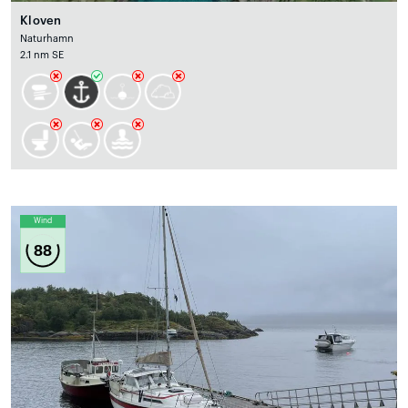
Kloven
Naturhamn
2.1 nm SE
Wind
88