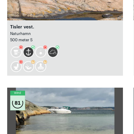
Tisler vest.
Naturhamn
500 meter S
Wind
81