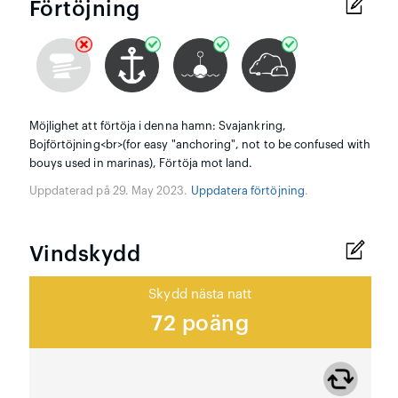
Förtöjning
Möjlighet att förtöja i denna hamn: Svajankring,
Bojförtöjning<br>(for easy "anchoring", not to be confused with
bouys used in marinas), Förtöja mot land.
Uppdaterad på 29. May 2023.
Uppdatera förtöjning
.
Vindskydd
Skydd nästa natt
72 poäng