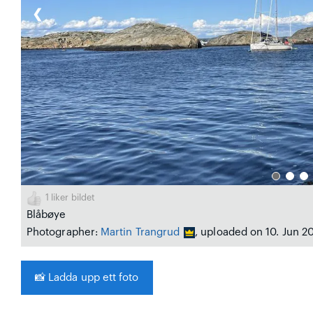
❮
1
liker bildet
Blåbøye
Photographer:
Martin Trangrud
, uploaded on 10. Jun 2
📸
Ladda upp ett foto