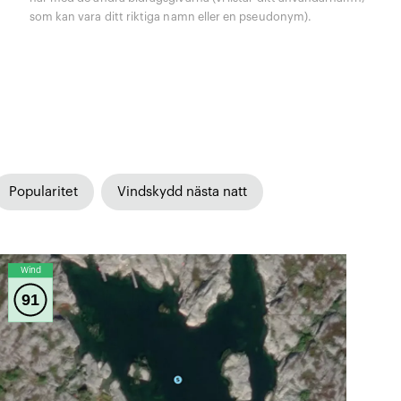
som kan vara ditt riktiga namn eller en pseudonym).
Popularitet
Vindskydd nästa natt
Wind
91