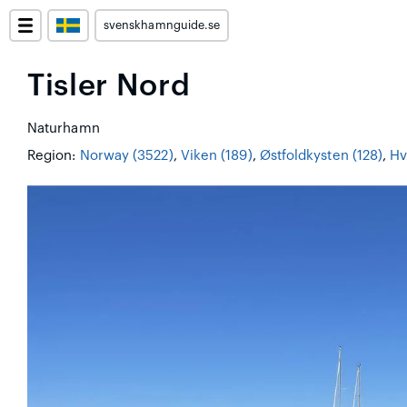
svenskhamnguide.se
Tisler Nord
Naturhamn
Region:
Norway (3522)
,
Viken (189)
,
Østfoldkysten (128)
,
Hv