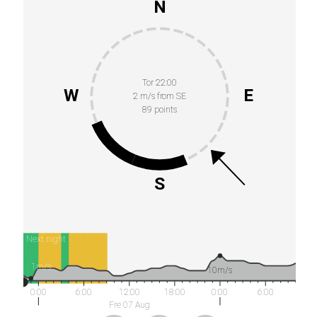
N
Tor 22:00
W
E
2 m/s from SE
89 points
S
Next night
1m/s
10m/s
0:00
6:00
12:00
18:00
0:00
6:00
Fre 07 Aug