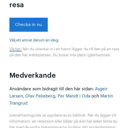
resa
Checka in nu
Välj ett annat datum än idag
Viktigt:
När du
checkar in
i en hamn lägger du till den på en resa
på den här webbplatsen. Du bokar inte plats i gästhamnen.
Medverkande
Användare som bidragit till den här sidan:
Asgeir
Larsen
,
Olav Pekeberg
,
Per Mandt i Oda
och
Martin
Trangrud
svenskhamnguide.se uppdateras av båtlivet. När du lägger till
information, en recension eller bilder på den här sidan listas du
här med de andra bidragsgivarna (vi listar ditt användarnamn,