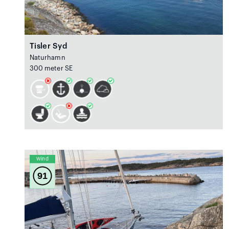
Tisler Syd
Naturhamn
300 meter SE
Wind
91