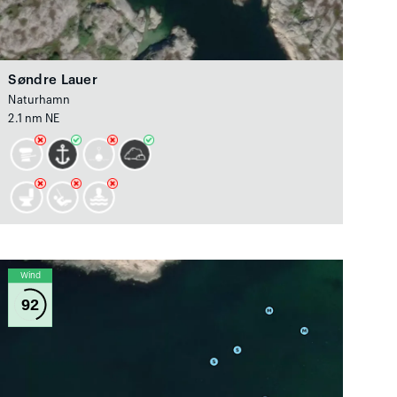
Søndre Lauer
Naturhamn
2.1 nm NE
Wind
92