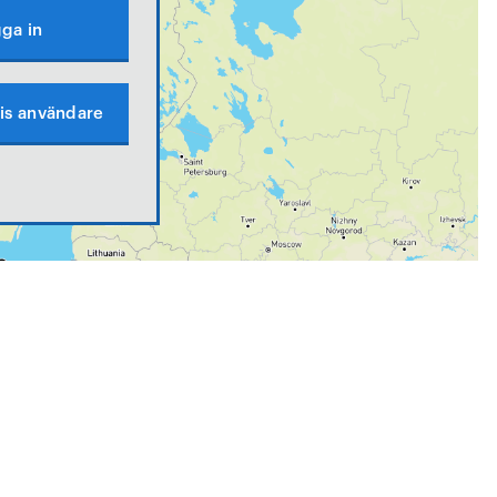
ga in
is användare