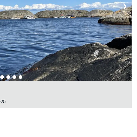
❯
025