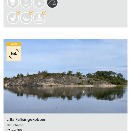
Wind
54
Lilla Fällsingekobben
Naturhamn
1.7 nm NW