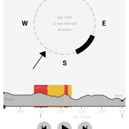
Sön 13:00
W
E
12 m/s from SW
42 points
S
Next night
5m/s
12m/s
18:00
0:00
6:00
12:00
18:00
0:00
Man 10 Aug