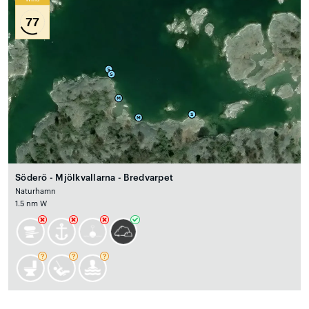
77
Söderö - Mjölkvallarna - Bredvarpet
Naturhamn
1.5 nm W