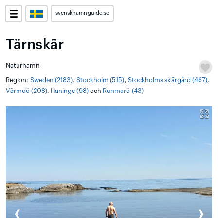
svenskhamnguide.se
Tärnskär
Naturhamn
Region:
Sweden (2183)
,
Stockholm (515)
,
Stockholms skärgård (467)
,
Värmdö (208)
,
Haninge (98)
och
Runmarö (43)
❮
❯