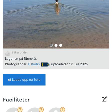
1
liker bildet
Lagunen på Tärnskär.
Photographer:
P Bodin
, uploaded on 3. Jul 2025
📸
Ladda upp ett foto
Faciliteter