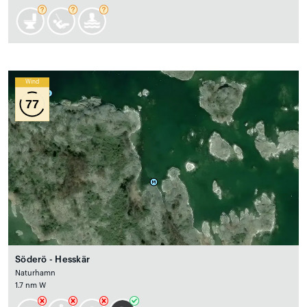
Wind
77
Söderö - Hesskär
Naturhamn
1.7 nm W