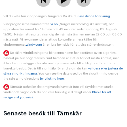
Vill du veta hur vindpoängen fungerar? Då ska du
läsa denna förklaring
.
Vindprognoserna kommer från
yr.no
(Norges meteorologiska institut), och
uppdaterades senast för 1 timme och 49 minuter sedan (Söndag 09 Augusti
12:30). Nästa nattresultat visar dig den sämsta timmen mellan 22:00 och 08:00
nästa natt. Vi rekommenderar att du kontrollerar flera källor för
vindprognoser.
windy.com
är en bra hemsida för att visa större vindsystem.
De säkra vindriktningarna för denna hamn har bestämts av en algoritm,
baserat på hur högt marken runt hamnen är. Det är för det mesta korrekt, men
ibland är underliggande data om höjdnivåer inte tillräckligt bra för att fatta
korrekta beslut. Det är till stor hjälp för andra om du kan
validera eller justera de
säkra vindriktningarna
. You can see the data used by the algorithm to decide
the safe wind directions
by clicking here
.
Tärnskär och/eller det omgivande havet är inte väl skyddat mot starka
vindar och vågor, och du bör vara försiktig vid dåligt väder
Klicka för att
redigera skyddsnivå
.
Senaste besök till Tärnskär