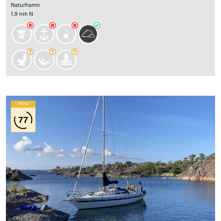
Naturhamn
1.9 nm N
Wind
77