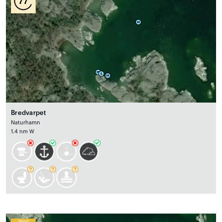
77
Bredvarpet
Naturhamn
1.4 nm W
Wind