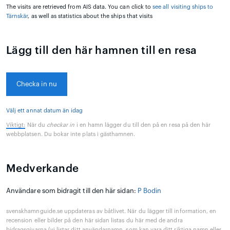
The visits are retrieved from AIS data. You can click to
see all visiting ships to
Tärnskär
, as well as statistics about the ships that visits
Lägg till den här hamnen till en resa
Checka in nu
Välj ett annat datum än idag
Viktigt:
När du
checkar in
i en hamn lägger du till den på en resa på den här
webbplatsen. Du bokar inte plats i gästhamnen.
Medverkande
Användare som bidragit till den här sidan:
P Bodin
svenskhamnguide.se uppdateras av båtlivet. När du lägger till information, en
recension eller bilder på den här sidan listas du här med de andra
bidragsgivarna (vi listar ditt användarnamn, som kan vara ditt riktiga namn eller