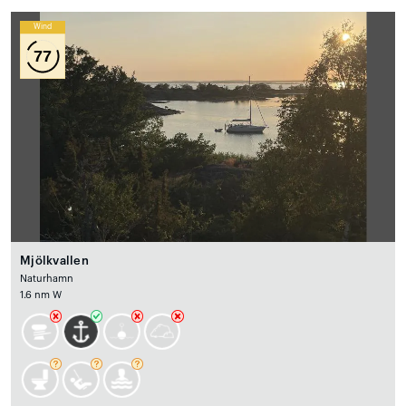
Wind
77
Mjölkvallen
Naturhamn
1.6 nm W