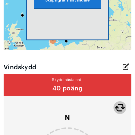
Skapa gratis användare
Vindskydd
Skydd nästa natt
40 poäng
N