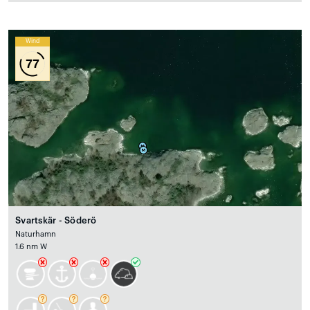
Wind
77
Svartskär - Söderö
Naturhamn
1.6 nm W