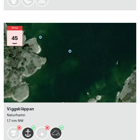
Wind
45
Viggskläppan
Naturhamn
1.7 nm NW