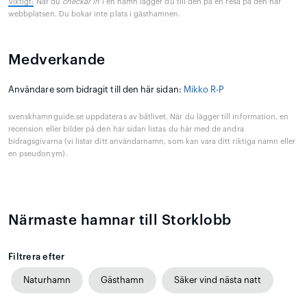
Viktigt:
När du
checkar in
i en hamn lägger du till den på en resa på den här
webbplatsen. Du bokar inte plats i gästhamnen.
Medverkande
Användare som bidragit till den här sidan:
Mikko R-P
svenskhamnguide.se uppdateras av båtlivet. När du lägger till information, en
recension eller bilder på den här sidan listas du här med de andra
bidragsgivarna (vi listar ditt användarnamn, som kan vara ditt riktiga namn eller
en pseudonym).
Närmaste hamnar till Storklobb
Filtrera efter
Naturhamn
Gästhamn
Säker vind nästa natt