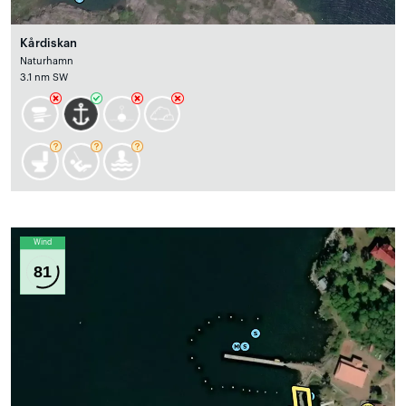
Kårdiskan
Naturhamn
3.1 nm SW
Wind
81