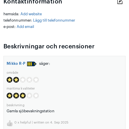
Kontaktinformation
hemsida:
Add website
telefonnummer:
Lägg till telefonnummer
e-post:
Add email
Beskrivningar och recensioner
Mikko R-P
säger:
område
maritima kvaliteter
beskrivning
Gamla sjöbevakningstation
0
x helpful | written on 4. Sep 2025