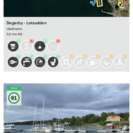
Degerby - Lotsudden
Gästhamn
5.0 nm NE
Wind
91