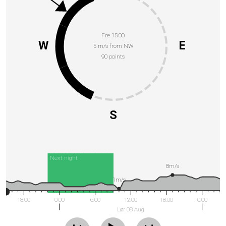
Fre 15:00
W
E
5 m/s from NW
90 points
S
Next night
8m/s
1m/s
18:00
0:00
6:00
12:00
18:00
0:00
Lør 08 Aug