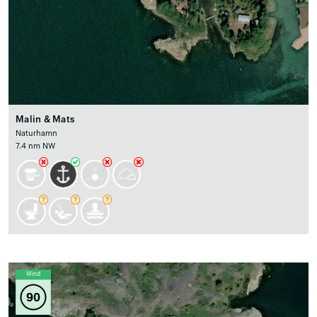
Malin & Mats
Naturhamn
7.4 nm NW
Wind
90