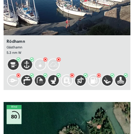
Rödhamn
Gästhamn
5.3 nm W
Wind
80