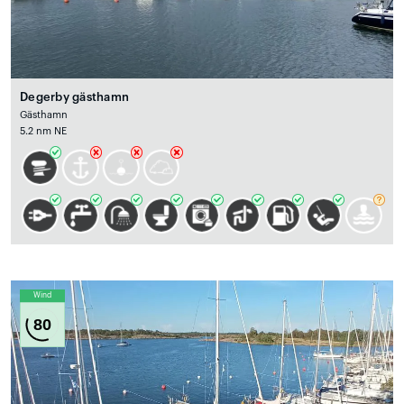
Degerby gästhamn
Gästhamn
5.2 nm NE
Wind
80