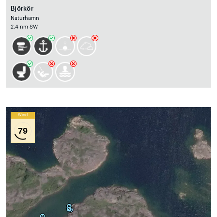
Björkör
Naturhamn
2.4 nm SW
Wind
79