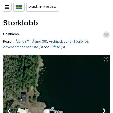
svenskhamnguide.se
Storklobb
Gästhamn
Region:
Åland (71)
,
Åland (19)
,
Archipelago (9)
,
Föglö (5)
,
Ahvenanmaan saaristo (3)
och
Bråttö (3)
❮
❯