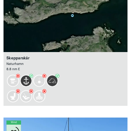
Skepparskär
Naturhamn
8.8 nm E
Wind