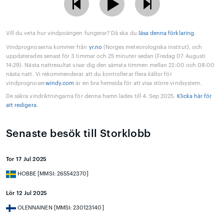
Vill du veta hur vindpoängen fungerar? Då ska du
läsa denna förklaring
.
Vindprognoserna kommer från
yr.no
(Norges meteorologiska institut), och
uppdaterades senast för 3 timmar och 25 minuter sedan (Fredag 07 Augusti
14:29). Nästa nattresultat visar dig den sämsta timmen mellan 22:00 och 08:00
nästa natt. Vi rekommenderar att du kontrollerar flera källor för
vindprognoser.
windy.com
är en bra hemsida för att visa större vindsystem.
De säkra vindriktningarna för denna hamn lades till 4. Sep 2025.
Klicka här för
att redigera
.
Senaste besök till Storklobb
Tor 17 Jul 2025
HOBBE [MMSI: 265542370]
Lör 12 Jul 2025
OLENNAINEN [MMSI: 230123140]