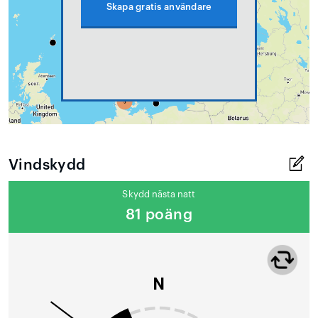
Skapa gratis användare
Vindskydd
Skydd nästa natt
81 poäng
N