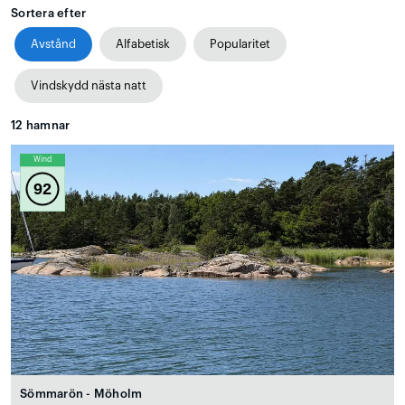
Sortera efter
Avstånd
Alfabetisk
Popularitet
Vindskydd nästa natt
12
hamnar
Wind
92
Sömmarön - Möholm