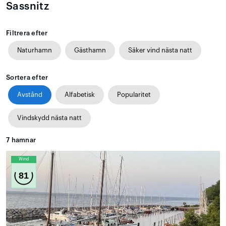
Sassnitz
Filtrera efter
Naturhamn
Gästhamn
Säker vind nästa natt
Sortera efter
Avstånd
Alfabetisk
Popularitet
Vindskydd nästa natt
7
hamnar
Wind
81