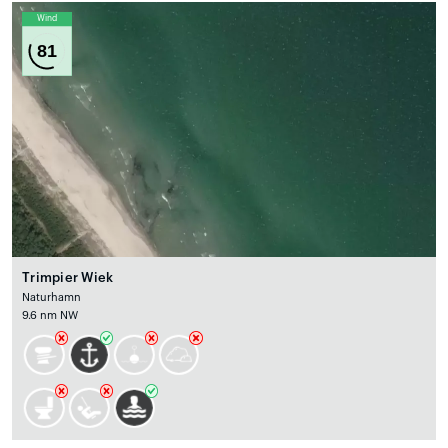
Wind
81
Trimpier Wiek
Naturhamn
9.6 nm NW