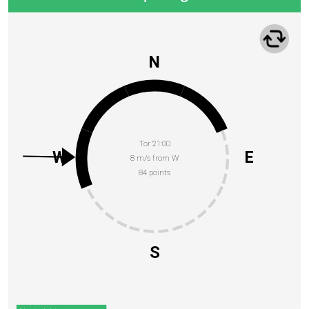
N
Tor 21:00
W
E
8 m/s from W
84 points
S