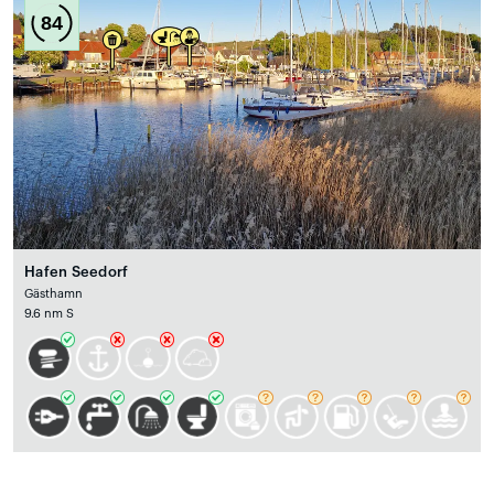
84
Hafen Seedorf
Gästhamn
9.6 nm S