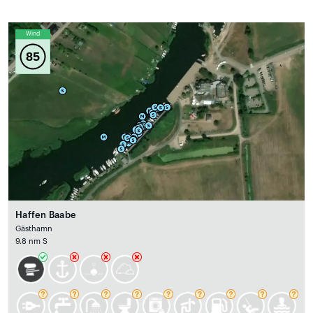
Wind
85
Haffen Baabe
Gästhamn
9.8 nm S