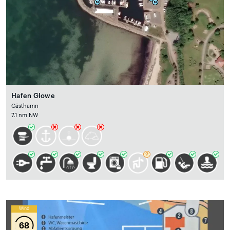
Hafen Glowe
Gästhamn
7.1 nm NW
Wind
68