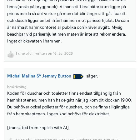
finns (ansla på bryggnock). Vi har sett flera båtar som ligger på
priens insida så det verkar gå men det blir längre att gå. Toalett
och dusch ligger en bit ifrån hamnen mot parieserhjulet. De som
är närmast hamnkontoret är publika och kräver avgift. Mysig
beachbar vid pariserhjulet men maten är inte att rekomendera.
Inget dricksvatten i hamnen.
1
x helpful | written on 16. Jul 2026
Michal Malina SY Jemmy Button
säger:
beskrivning
Koden för duschar och toaletter finns endast tillgänglig från
hamnkaptenen, men han hade gått när jag kom dit klockan 19.00.
Du behöver också polletter för duschen, och de finns tillgängliga
från hamnkaptenen. Ingen kod behövs för elektricitet.
[translated from English with AI]