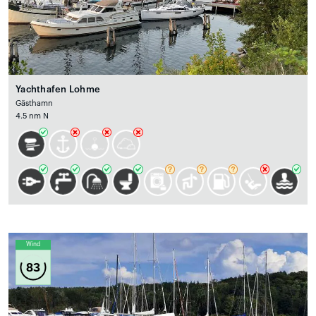
Yachthafen Lohme
Gästhamn
4.5 nm N
Wind
83