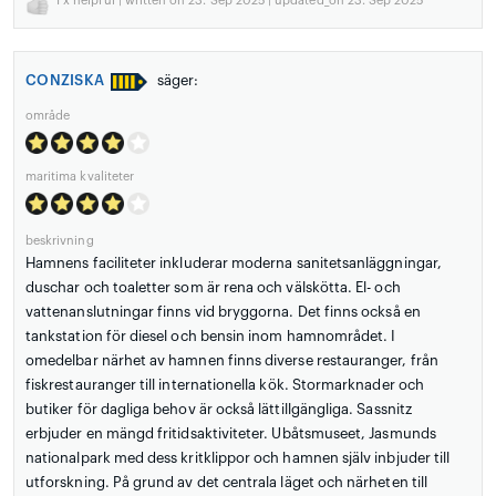
1
x helpful | written on 23. Sep 2025 | updated_on 23. Sep 2025
CONZISKA
säger:
område
maritima kvaliteter
beskrivning
Hamnens faciliteter inkluderar moderna sanitetsanläggningar,
duschar och toaletter som är rena och välskötta. El- och
vattenanslutningar finns vid bryggorna. Det finns också en
tankstation för diesel och bensin inom hamnområdet. I
omedelbar närhet av hamnen finns diverse restauranger, från
fiskrestauranger till internationella kök. Stormarknader och
butiker för dagliga behov är också lättillgängliga. Sassnitz
erbjuder en mängd fritidsaktiviteter. Ubåtsmuseet, Jasmunds
nationalpark med dess kritklippor och hamnen själv inbjuder till
utforskning. På grund av det centrala läget och närheten till