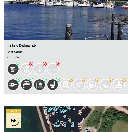
Hafen Ralswiek
Gästhamn
7.1 nm W
Wind
56