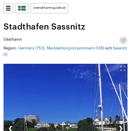
svenskhamnguide.se
Stadthafen Sassnitz
Gästhamn
Region:
Germany (753)
,
Mecklenburg-Vorpommern (138)
och
Sassnitz
(1)
❮
❯