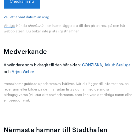
Checka in nu
Välj ett annat datum än idag
Viktigt:
När du
checkar in
i en hamn lägger du till den på en resa på den här
webbplatsen. Du bokar inte plats i gästhamnen.
Medverkande
Användare som bidragit till den här sidan:
CONZISKA
,
Jakub Szeluga
och
Arjen Weber
svenskhamnguide.se uppdateras av båtlivet. När du lägger till information, en
recension eller bilder på den här sidan listas du här med de andra
bidragsgivarna (vi listar ditt användarnamn, som kan vara ditt riktiga namn eller
en pseudonym).
Närmaste hamnar till Stadthafen