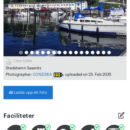
1
liker bildet
Stadshamn Sassnitz
Photographer:
CONZISKA
, uploaded on 23. Feb 2025
📸
Ladda upp ett foto
Faciliteter