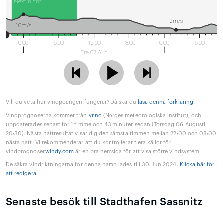
Next night
2m/s
10m/s
0:00
6:00
12:00
18:00
0:00
6:00
Fre 07 Aug
Vill du veta hur vindpoängen fungerar? Då ska du
läsa denna förklaring
.
Vindprognoserna kommer från
yr.no
(Norges meteorologiska institut), och
uppdaterades senast för 1 timme och 43 minuter sedan (Torsdag 06 Augusti
20:30). Nästa nattresultat visar dig den sämsta timmen mellan 22:00 och 08:00
nästa natt. Vi rekommenderar att du kontrollerar flera källor för
vindprognoser.
windy.com
är en bra hemsida för att visa större vindsystem.
De säkra vindriktningarna för denna hamn lades till 30. Jun 2024.
Klicka här för
att redigera
.
Senaste besök till Stadthafen Sassnitz