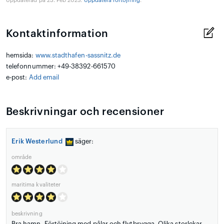
Uppdaterad på 23. Feb 2025.
Uppdatera förtöjning
.
Kontaktinformation
hemsida:
www.stadthafen-sassnitz.de
telefonnummer: +49-38392-661570
e-post:
Add email
Beskrivningar och recensioner
Erik Westerlund
säger:
område
maritima kvaliteter
beskrivning
Bra hamn. Förtöjning med pålar och flytbrygga. Olika storlekar