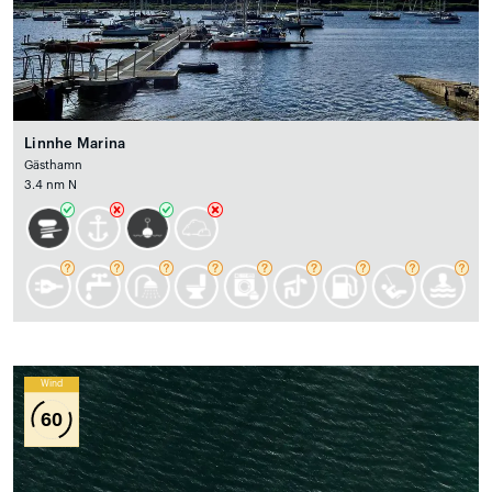
Linnhe Marina
Gästhamn
3.4 nm N
Wind
60