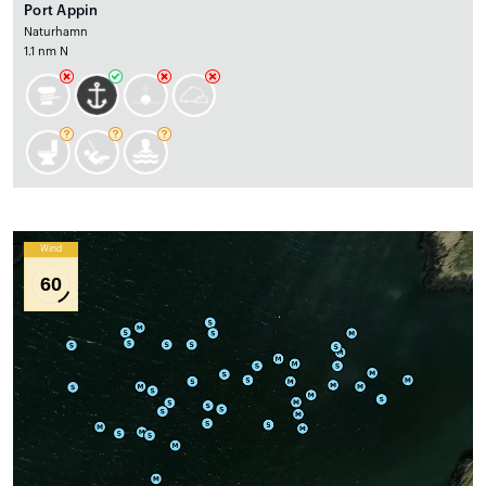
Port Appin
Naturhamn
1.1 nm N
Wind
60