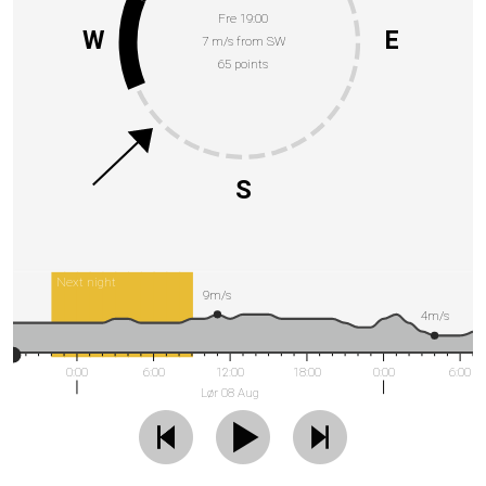
Fre 19:00
W
E
7 m/s from SW
65 points
S
Next night
9m/s
4m/s
0:00
6:00
12:00
18:00
0:00
6:00
Lør 08 Aug