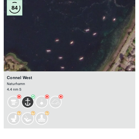
84
Connel West
Naturhamn
4.4 nm S