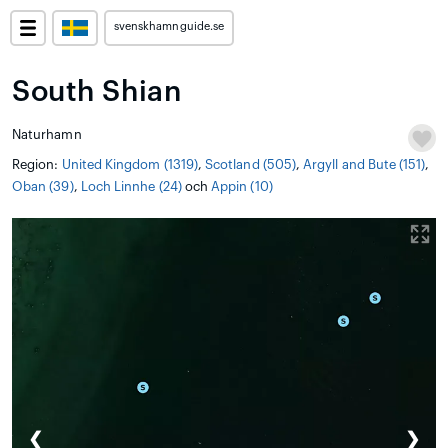
svenskhamnguide.se
South Shian
Naturhamn
Region:
United Kingdom (1319)
,
Scotland (505)
,
Argyll and Bute (151)
,
Oban (39)
,
Loch Linnhe (24)
och
Appin (10)
❮
❯