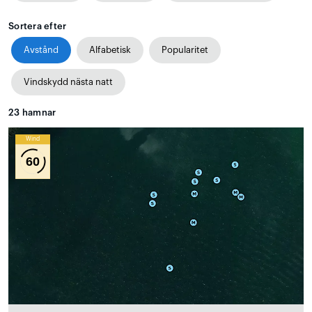
Sortera efter
Avstånd
Alfabetisk
Popularitet
Vindskydd nästa natt
23
hamnar
Wind
60