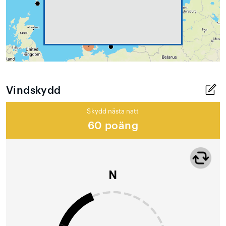
Vindskydd
Skydd nästa natt
60 poäng
N