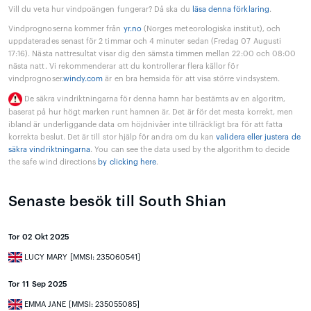
Vill du veta hur vindpoängen fungerar? Då ska du
läsa denna förklaring
.
Vindprognoserna kommer från
yr.no
(Norges meteorologiska institut), och
uppdaterades senast för 2 timmar och 4 minuter sedan (Fredag 07 Augusti
17:16). Nästa nattresultat visar dig den sämsta timmen mellan 22:00 och 08:00
nästa natt. Vi rekommenderar att du kontrollerar flera källor för
vindprognoser.
windy.com
är en bra hemsida för att visa större vindsystem.
De säkra vindriktningarna för denna hamn har bestämts av en algoritm,
baserat på hur högt marken runt hamnen är. Det är för det mesta korrekt, men
ibland är underliggande data om höjdnivåer inte tillräckligt bra för att fatta
korrekta beslut. Det är till stor hjälp för andra om du kan
validera eller justera de
säkra vindriktningarna
. You can see the data used by the algorithm to decide
the safe wind directions
by clicking here
.
Senaste besök till South Shian
Tor 02 Okt 2025
LUCY MARY [MMSI: 235060541]
Tor 11 Sep 2025
EMMA JANE [MMSI: 235055085]