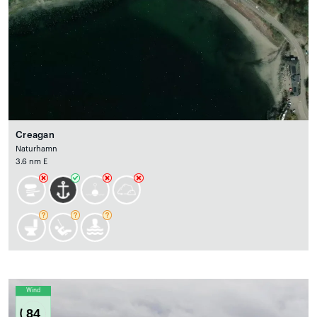
Creagan
Naturhamn
3.6 nm E
Wind
84