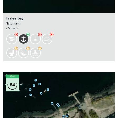
Tralee bay
Naturhamn
2.5 nm S
Wind
84