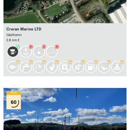
Creran Marine LTD
Gästhamn
2.8 nm E
Wind
60