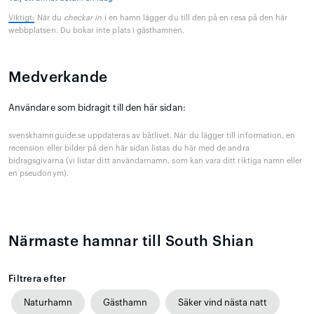
Viktigt:
När du
checkar in
i en hamn lägger du till den på en resa på den här
webbplatsen. Du bokar inte plats i gästhamnen.
Medverkande
Användare som bidragit till den här sidan:
svenskhamnguide.se uppdateras av båtlivet. När du lägger till information, en
recension eller bilder på den här sidan listas du här med de andra
bidragsgivarna (vi listar ditt användarnamn, som kan vara ditt riktiga namn eller
en pseudonym).
Närmaste hamnar till South Shian
Filtrera efter
Naturhamn
Gästhamn
Säker vind nästa natt