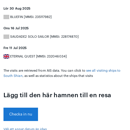
Lör 30 Aug 2025
BLUEFIN [MMSI: 235117982]
Ons 16 Jul 2025
SAUDADE2 SOLO SAILOR [MMSI: 228174870]
Fre 11 Jul 2025
ETERNAL QUEST [MMSI: 232046034]
The visits are retrieved from AIS data. You can click to
see all visiting ships to
South Shian
, as well as statistics about the ships that visits
Lägg till den här hamnen till en resa
Checka in nu
Välj ett annat datum än idag