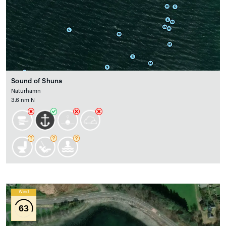
Sound of Shuna
Naturhamn
3.6 nm N
Wind
63