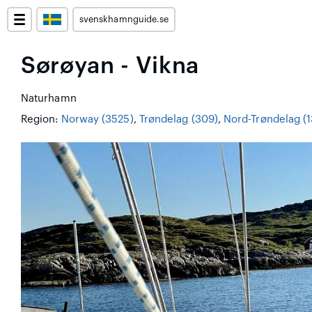
svenskhamnguide.se
Sørøyan - Vikna
Naturhamn
Region:
Norway (3525)
,
Trøndelag (309)
,
Nord-Trøndelag (