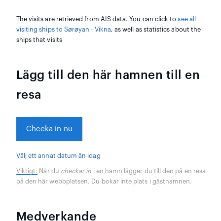
The visits are retrieved from AIS data. You can click to
see all
visiting ships to Sørøyan - Vikna
, as well as statistics about the
ships that visits
Lägg till den här hamnen till en
resa
Checka in nu
Välj ett annat datum än idag
Viktigt:
När du
checkar in
i en hamn lägger du till den på en resa
på den här webbplatsen. Du bokar inte plats i gästhamnen.
Medverkande