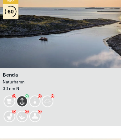
Wind
60
Benda
Naturhamn
3.1 nm N