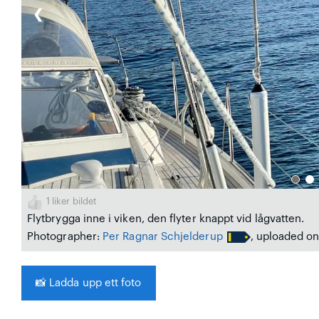
❮
1
liker bildet
Flytbrygga inne i viken, den flyter knappt vid lågvatten.
Photographer:
Per Ragnar Schjelderup
, uploaded o
📸
Ladda upp ett foto