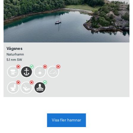
Vågsnes
Naturhamn
5.1 nm SW
Visa fler hamnar