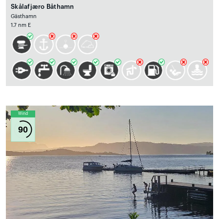
Skålafjæro Båthamn
Gästhamn
1.7 nm E
Wind
90