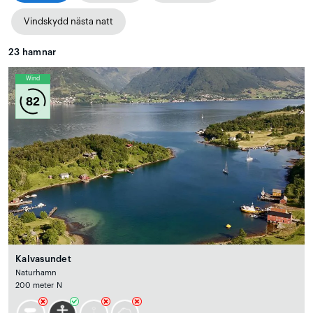
Vindskydd nästa natt
23
hamnar
Wind
82
Kalvasundet
Naturhamn
200 meter N