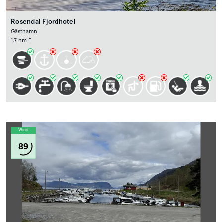
Rosendal Fjordhotel
Gästhamn
1.7 nm E
Wind
89