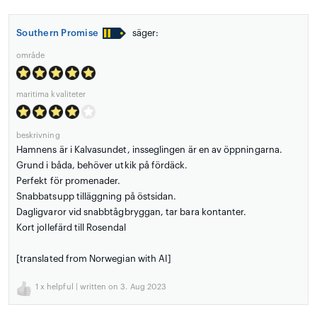
Southern Promise
säger:
område
maritima kvaliteter
beskrivning
Hamnens är i Kalvasundet, insseglingen är en av öppningarna.
Grund i båda, behöver utkik på fördäck.
Perfekt för promenader.
Snabbatsupp tilläggning på östsidan.
Dagligvaror vid snabbtågbryggan, tar bara kontanter.
Kort jollefärd till Rosendal
[translated from Norwegian with AI]
1
x helpful | written on 3. Aug 2023