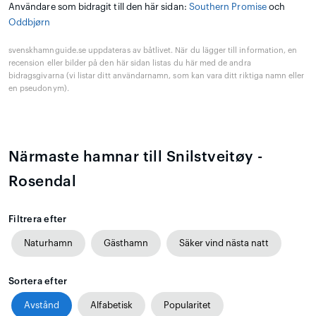
Användare som bidragit till den här sidan:
Southern Promise
och
Oddbjørn
svenskhamnguide.se uppdateras av båtlivet. När du lägger till information, en
recension eller bilder på den här sidan listas du här med de andra
bidragsgivarna (vi listar ditt användarnamn, som kan vara ditt riktiga namn eller
en pseudonym).
Närmaste hamnar till Snilstveitøy -
Rosendal
Filtrera efter
Naturhamn
Gästhamn
Säker vind nästa natt
Sortera efter
Avstånd
Alfabetisk
Popularitet