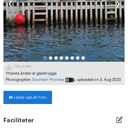
❮
❯
1
liker bildet
Yttersta änden är gästbrygga
Photographer:
Southern Promise
, uploaded on 3. Aug 2023
📸
Ladda upp ett foto
Faciliteter