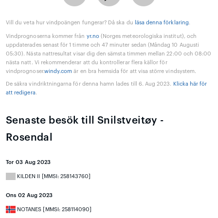
Vill du veta hur vindpoängen fungerar? Då ska du
läsa denna förklaring
.
Vindprognoserna kommer från
yr.no
(Norges meteorologiska institut), och
uppdaterades senast för 1 timme och 47 minuter sedan (Måndag 10 Augusti
05:30). Nästa nattresultat visar dig den sämsta timmen mellan 22:00 och 08:00
nästa natt. Vi rekommenderar att du kontrollerar flera källor för
vindprognoser.
windy.com
är en bra hemsida för att visa större vindsystem.
De säkra vindriktningarna för denna hamn lades till 6. Aug 2023.
Klicka här för
att redigera
.
Senaste besök till Snilstveitøy -
Rosendal
Tor 03 Aug 2023
KILDEN II [MMSI: 258143760]
Ons 02 Aug 2023
NOTANES [MMSI: 258114090]