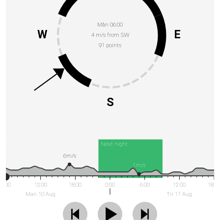
Mån 06:00
W
E
4 m/s from SW
91 points
S
Next night
6m/s
1m/s
6:00
12:00
18:00
0:00
6:00
12:00
18:0
Man 10 Aug
Tir 11 Aug