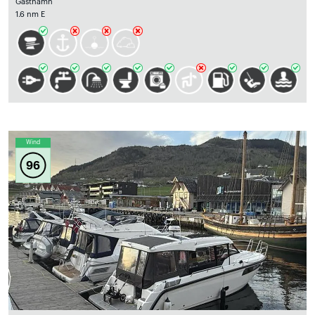
Gästhamn
1.6 nm E
Wind
96