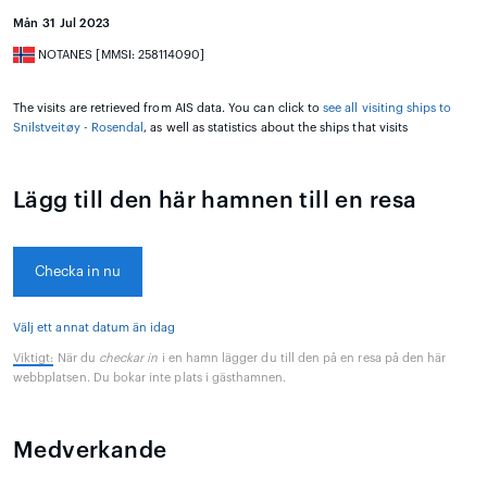
Mån 31 Jul 2023
NOTANES [MMSI: 258114090]
The visits are retrieved from AIS data. You can click to
see all visiting ships to
Snilstveitøy - Rosendal
, as well as statistics about the ships that visits
Lägg till den här hamnen till en resa
Checka in nu
Välj ett annat datum än idag
Viktigt:
När du
checkar in
i en hamn lägger du till den på en resa på den här
webbplatsen. Du bokar inte plats i gästhamnen.
Medverkande