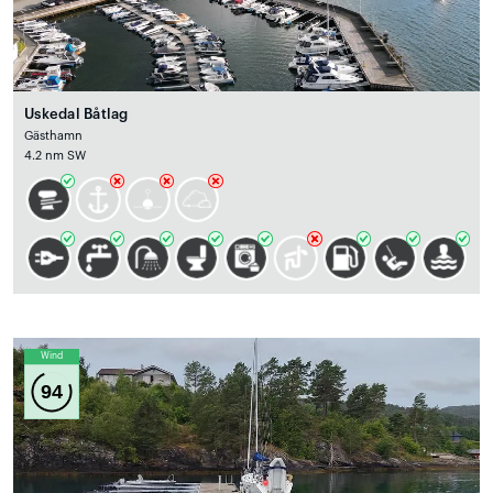
Uskedal Båtlag
Gästhamn
4.2 nm SW
Wind
94