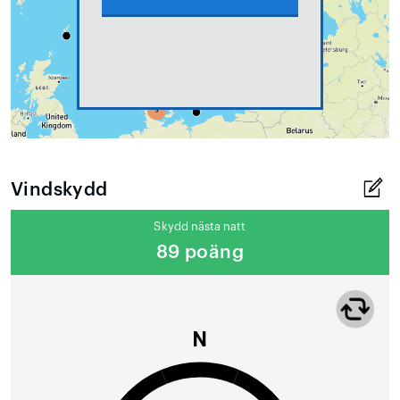
Vindskydd
Skydd nästa natt
89 poäng
N