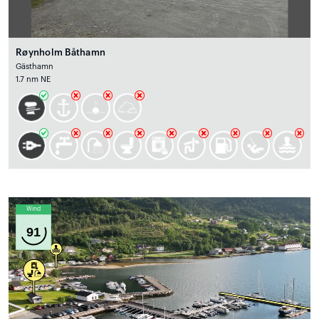
Røynholm Båthamn
Gästhamn
1.7 nm NE
Wind
91