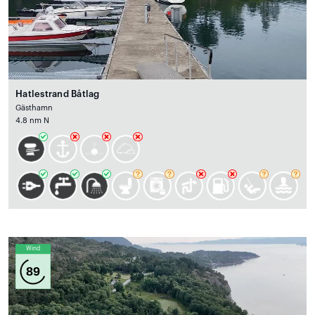
Hatlestrand Båtlag
Gästhamn
4.8 nm N
Wind
89