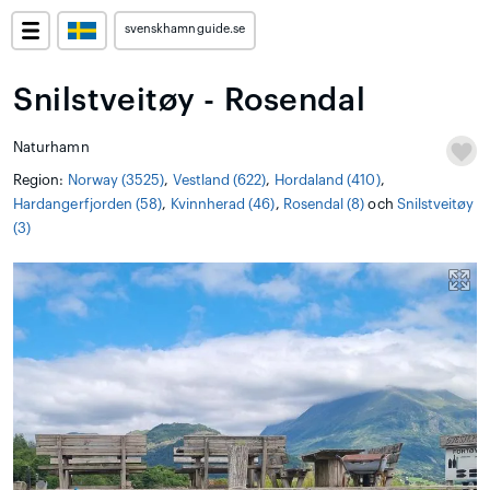
svenskhamnguide.se
Snilstveitøy - Rosendal
Naturhamn
Region:
Norway (3525)
,
Vestland (622)
,
Hordaland (410)
,
Hardangerfjorden (58)
,
Kvinnherad (46)
,
Rosendal (8)
och
Snilstveitøy
(3)