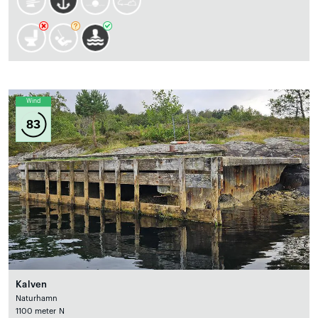
Wind
83
Kalven
Naturhamn
1100 meter N