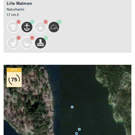
Lille Malmen
Naturhamn
1.7 nm E
Wind
75