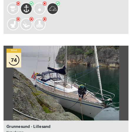
Wind
74
Grunnesund - Lillesand