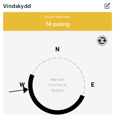
Vindskydd
Skydd nästa natt
74 poäng
N
Mån 06:00
W
E
3 m/s from W
94 points