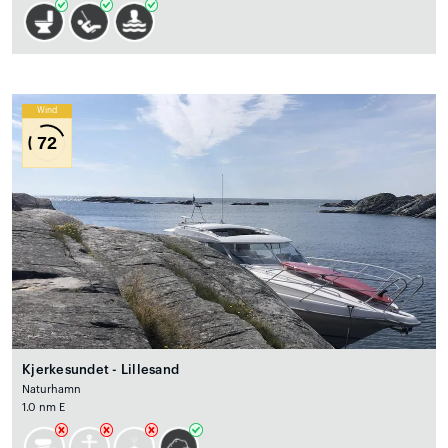
Wind
72
Kjerkesundet - Lillesand
Naturhamn
1.0 nm E