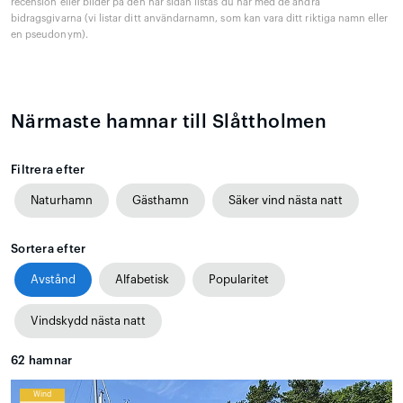
recension eller bilder på den här sidan listas du här med de andra
bidragsgivarna (vi listar ditt användarnamn, som kan vara ditt riktiga namn eller
en pseudonym).
Närmaste hamnar till Slåttholmen
Filtrera efter
Naturhamn
Gästhamn
Säker vind nästa natt
Sortera efter
Avstånd
Alfabetisk
Popularitet
Vindskydd nästa natt
62
hamnar
Wind