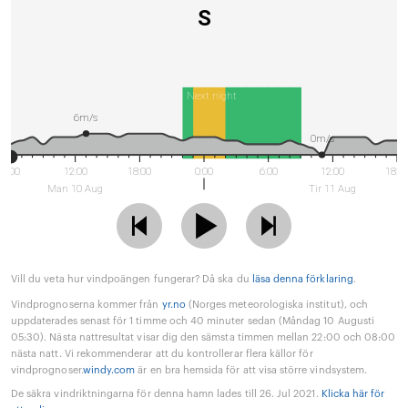
S
Next night
6m/s
0m/s
6:00
12:00
18:00
0:00
6:00
12:00
18:0
Man 10 Aug
Tir 11 Aug
Vill du veta hur vindpoängen fungerar? Då ska du
läsa denna förklaring
.
Vindprognoserna kommer från
yr.no
(Norges meteorologiska institut), och
uppdaterades senast för 1 timme och 40 minuter sedan (Måndag 10 Augusti
05:30). Nästa nattresultat visar dig den sämsta timmen mellan 22:00 och 08:00
nästa natt. Vi rekommenderar att du kontrollerar flera källor för
vindprognoser.
windy.com
är en bra hemsida för att visa större vindsystem.
De säkra vindriktningarna för denna hamn lades till 26. Jul 2021.
Klicka här för