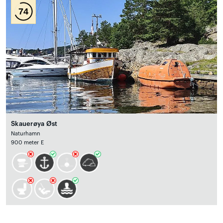
74
Skauerøya Øst
Naturhamn
900 meter E