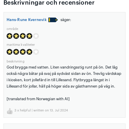
Beskrivningar och recensioner
Hans-Rune Kvernevik
säger:
område
maritima kvaliteter
beskrivning
God brygga med vatten. Liten vandringsstig runt på ön. Det låg
också några båtar på svaj på sydväst sidan av ön. Trevlig värdskap
i kiosken, kort jollefärd in till Lillesand. Flytbrygga längst in i
Lillesand för jollar, håll på höger sida av gästhamnen på väg in.
[translated from Norwegian with AI]
3
x helpful | written on 13. Jul 2024