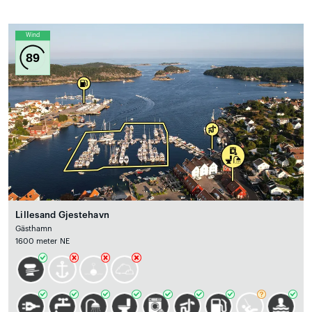
Wind
89
Lillesand Gjestehavn
Gästhamn
1600 meter NE