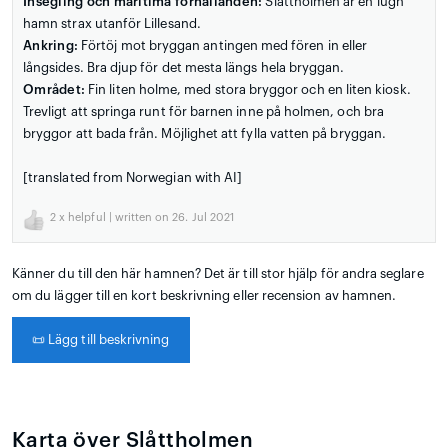
Insegling och maritima förhållanden:
Slåttholmen är en lugn
hamn strax utanför Lillesand.
Ankring:
Förtöj mot bryggan antingen med fören in eller
långsides. Bra djup för det mesta längs hela bryggan.
Området:
Fin liten holme, med stora bryggor och en liten kiosk.
Trevligt att springa runt för barnen inne på holmen, och bra
bryggor att bada från. Möjlighet att fylla vatten på bryggan.
[translated from Norwegian with AI]
2
x helpful | written on 26. Jul 2021
Känner du till den här hamnen? Det är till stor hjälp för andra seglare
om du lägger till en kort beskrivning eller recension av hamnen.
📜
Lägg till beskrivning
Karta över Slåttholmen