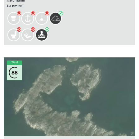
Naturhamn
1.3 nm NE
Wind
88