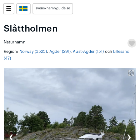
svenskhamnguide.se
Slåttholmen
Naturhamn
Region:
Norway (3525)
,
Agder (291)
,
Aust-Agder (151)
och
Lillesand
(47)
❮
❯