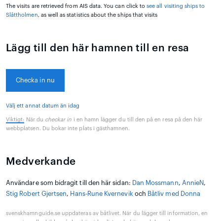
The visits are retrieved from AIS data. You can click to
see all visiting ships to
Slåttholmen
, as well as statistics about the ships that visits
Lägg till den här hamnen till en resa
Checka in nu
Välj ett annat datum än idag
Viktigt:
När du
checkar in
i en hamn lägger du till den på en resa på den här
webbplatsen. Du bokar inte plats i gästhamnen.
Medverkande
Användare som bidragit till den här sidan:
Dan Mossmann
,
AnnieN
,
Stig Robert Gjertsen
,
Hans-Rune Kvernevik
och
Båtliv med Donna
svenskhamnguide.se uppdateras av båtlivet. När du lägger till information, en