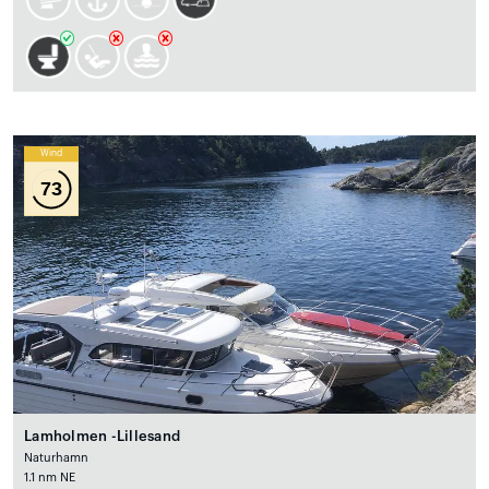
Wind
73
Lamholmen -Lillesand
Naturhamn
1.1 nm NE