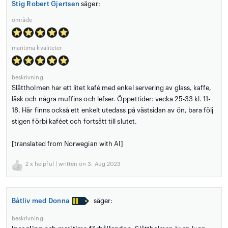
Stig Robert Gjertsen
säger:
område
maritima kvaliteter
beskrivning
Slåttholmen har ett litet kafé med enkel servering av glass, kaffe,
läsk och några muffins och lefser. Öppettider: vecka 25-33 kl. 11-
18. Här finns också ett enkelt utedass på västsidan av ön, bara följ
stigen förbi kaféet och fortsätt till slutet.
[translated from Norwegian with AI]
2
x helpful | written on 3. Aug 2023
Båtliv med Donna
säger:
beskrivning