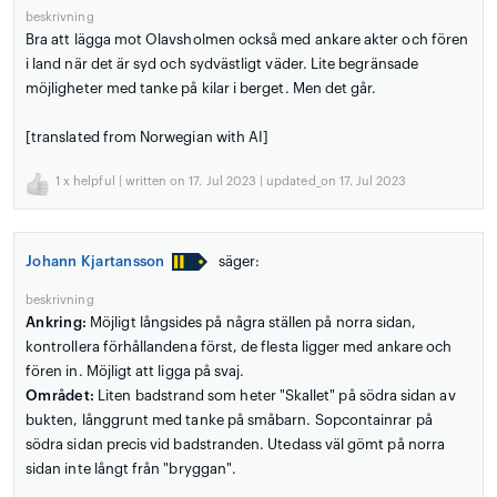
beskrivning
Bra att lägga mot Olavsholmen också med ankare akter och fören
i land när det är syd och sydvästligt väder. Lite begränsade
möjligheter med tanke på kilar i berget. Men det går.
[translated from Norwegian with AI]
1
x helpful | written on 17. Jul 2023 | updated_on 17. Jul 2023
Johann Kjartansson
säger:
beskrivning
Ankring:
Möjligt långsides på några ställen på norra sidan,
kontrollera förhållandena först, de flesta ligger med ankare och
fören in. Möjligt att ligga på svaj.
Området:
Liten badstrand som heter "Skallet" på södra sidan av
bukten, långgrunt med tanke på småbarn. Sopcontainrar på
södra sidan precis vid badstranden. Utedass väl gömt på norra
sidan inte långt från "bryggan".