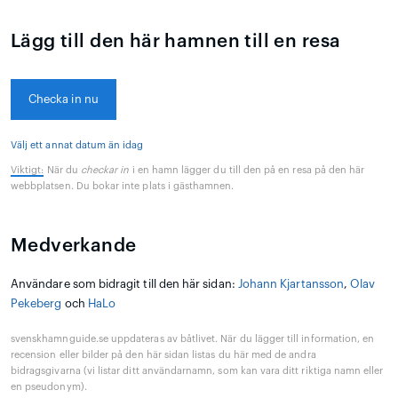
Lägg till den här hamnen till en resa
Checka in nu
Välj ett annat datum än idag
Viktigt:
När du
checkar in
i en hamn lägger du till den på en resa på den här
webbplatsen. Du bokar inte plats i gästhamnen.
Medverkande
Användare som bidragit till den här sidan:
Johann Kjartansson
,
Olav
Pekeberg
och
HaLo
svenskhamnguide.se uppdateras av båtlivet. När du lägger till information, en
recension eller bilder på den här sidan listas du här med de andra
bidragsgivarna (vi listar ditt användarnamn, som kan vara ditt riktiga namn eller
en pseudonym).