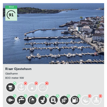
Wind
91
Risør Gjestehavn
Gästhamn
800 meter NW