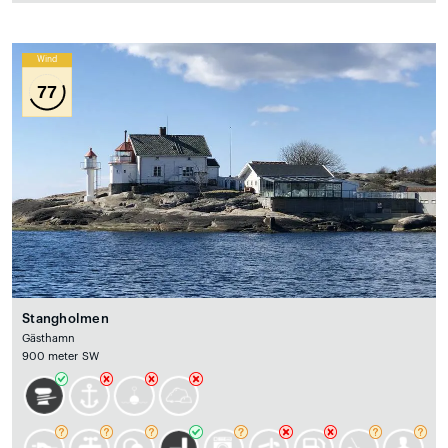
Wind
77
Stangholmen
Gästhamn
900 meter SW