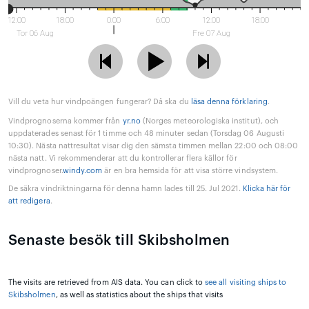
12:00
18:00
0:00
6:00
12:00
18:00
Tor 06 Aug
Fre 07 Aug
Vill du veta hur vindpoängen fungerar? Då ska du
läsa denna förklaring
.
Vindprognoserna kommer från
yr.no
(Norges meteorologiska institut), och
uppdaterades senast för 1 timme och 48 minuter sedan (Torsdag 06 Augusti
10:30). Nästa nattresultat visar dig den sämsta timmen mellan 22:00 och 08:00
nästa natt. Vi rekommenderar att du kontrollerar flera källor för
vindprognoser.
windy.com
är en bra hemsida för att visa större vindsystem.
De säkra vindriktningarna för denna hamn lades till 25. Jul 2021.
Klicka här för
att redigera
.
Senaste besök till Skibsholmen
The visits are retrieved from AIS data. You can click to
see all visiting ships to
Skibsholmen
, as well as statistics about the ships that visits