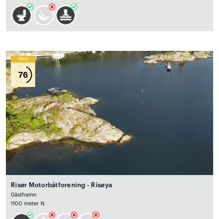
Wind
76
Risør Motorbåtforening - Risøya
Gästhamn
1100 meter N