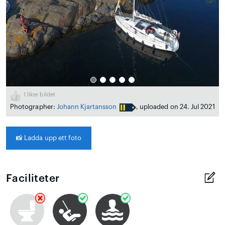
1
liker bildet
Photographer:
Johann Kjartansson
, uploaded on 24. Jul 2021
📸
Ladda upp ett foto
Faciliteter