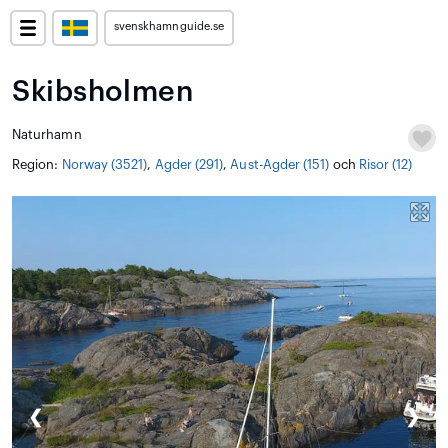
svenskhamnguide.se
Skibsholmen
Naturhamn
Region:
Norway (3521)
,
Agder (291)
,
Aust-Agder (151)
och
Risor (12)
❮
❯