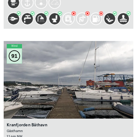
Wind
91
Kranfjorden Båthavn
Gästhamn
1.1 nm NW