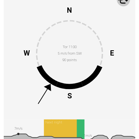
N
Tor 11:00
W
E
5 m/s from SW
90 points
S
Next night
7m/s
1m/s