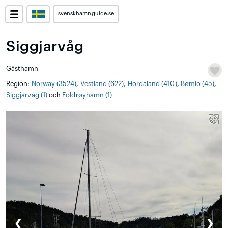
svenskhamnguide.se
Siggjarvåg
Gästhamn
Region:
Norway (3524)
,
Vestland (622)
,
Hordaland (410)
,
Bømlo (45)
,
Siggjarvåg (1)
och
Foldrøyhamn (1)
❮
❯