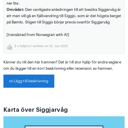
ner lite.
Området:
Den vanligaste anledningen till att besöka Siggjarvåg är
att man vill gå en fjällvandring till Siggjo, som är det högsta berget
på Bømlo. Stigen till Siggjo börjar precis ovanför Siggjarvåg
[translated from Norwegian with AI]
3
x helpful | written on 13. Jun 2021
Känner du till den här hamnen? Det är till stor hjälp för andra seglare
om du lägger till en kort beskrivning eller recension av hamnen.
📜
Lägg till beskrivning
Karta över Siggjarvåg