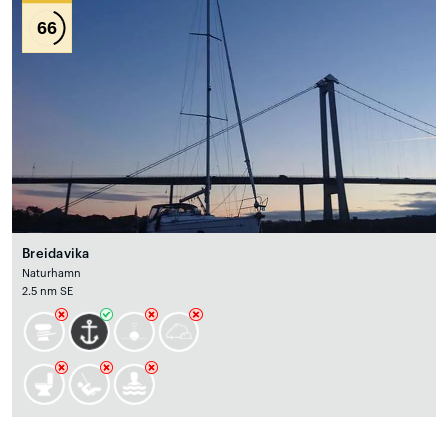
66
Breidavika
Naturhamn
2.5 nm SE