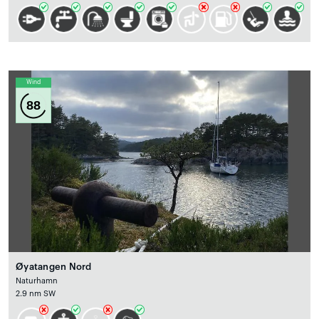
Wind
88
Øyatangen Nord
Naturhamn
2.9 nm SW