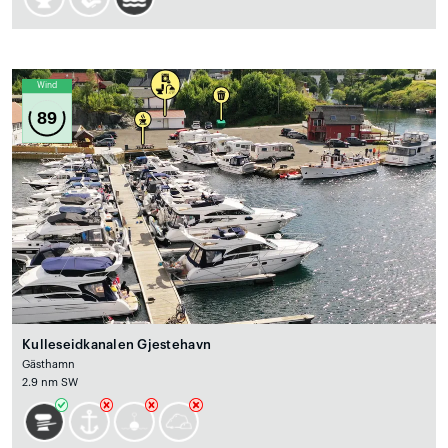
Wind
89
Kulleseidkanalen Gjestehavn
Gästhamn
2.9 nm SW