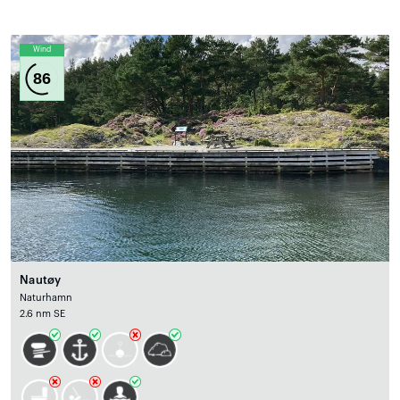
Wind
86
Nautøy
Naturhamn
2.6 nm SE