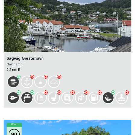
Sagvåg Gjestehavn
Gästhamn
2.2 nm E
Wind
90