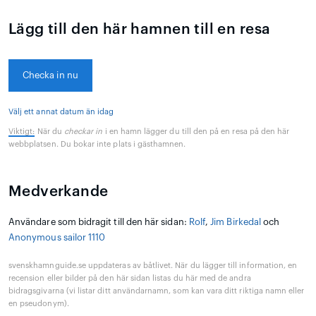
Lägg till den här hamnen till en resa
Checka in nu
Välj ett annat datum än idag
Viktigt:
När du
checkar in
i en hamn lägger du till den på en resa på den här
webbplatsen. Du bokar inte plats i gästhamnen.
Medverkande
Användare som bidragit till den här sidan:
Rolf
,
Jim Birkedal
och
Anonymous sailor 1110
svenskhamnguide.se uppdateras av båtlivet. När du lägger till information, en
recension eller bilder på den här sidan listas du här med de andra
bidragsgivarna (vi listar ditt användarnamn, som kan vara ditt riktiga namn eller
en pseudonym).