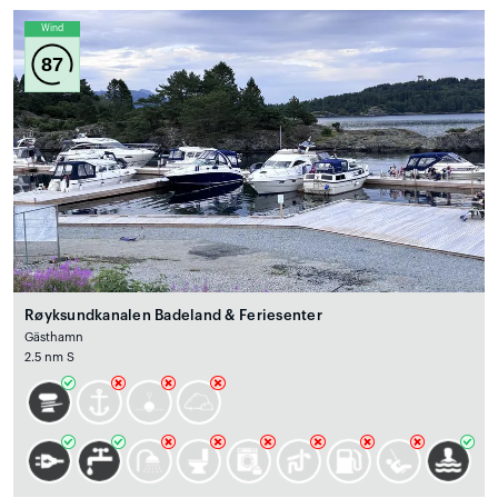
Wind
87
Røyksundkanalen Badeland & Feriesenter
Gästhamn
2.5 nm S