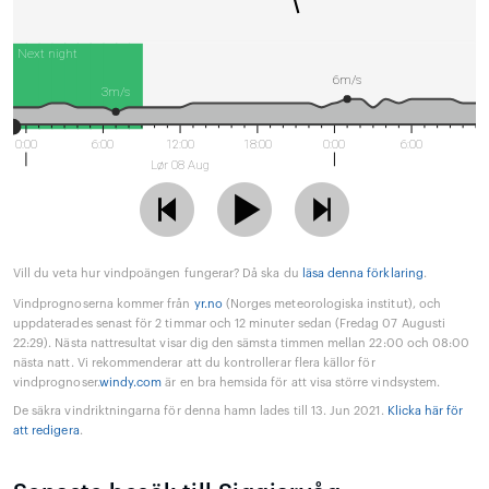
Next night
6m/s
3m/s
0:00
6:00
12:00
18:00
0:00
6:00
Lør 08 Aug
Vill du veta hur vindpoängen fungerar? Då ska du
läsa denna förklaring
.
Vindprognoserna kommer från
yr.no
(Norges meteorologiska institut), och
uppdaterades senast för 2 timmar och 12 minuter sedan (Fredag 07 Augusti
22:29). Nästa nattresultat visar dig den sämsta timmen mellan 22:00 och 08:00
nästa natt. Vi rekommenderar att du kontrollerar flera källor för
vindprognoser.
windy.com
är en bra hemsida för att visa större vindsystem.
De säkra vindriktningarna för denna hamn lades till 13. Jun 2021.
Klicka här för
att redigera
.