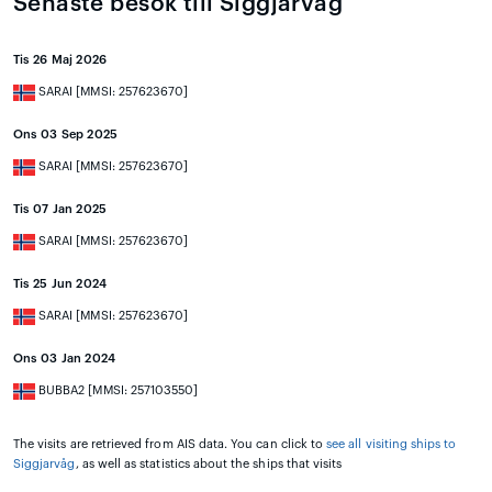
Senaste besök till Siggjarvåg
Tis 26 Maj 2026
SARAI [MMSI: 257623670]
Ons 03 Sep 2025
SARAI [MMSI: 257623670]
Tis 07 Jan 2025
SARAI [MMSI: 257623670]
Tis 25 Jun 2024
SARAI [MMSI: 257623670]
Ons 03 Jan 2024
BUBBA2 [MMSI: 257103550]
The visits are retrieved from AIS data. You can click to
see all visiting ships to
Siggjarvåg
, as well as statistics about the ships that visits