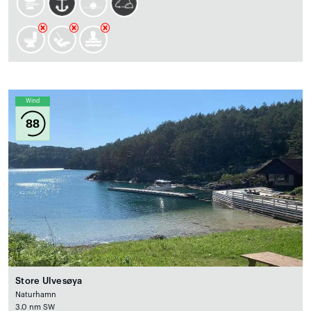
Wind
88
Store Ulvesøya
Naturhamn
3.0 nm SW