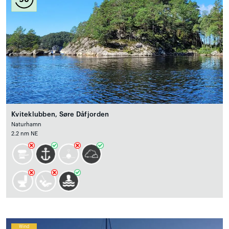
Kviteklubben, Søre Dåfjorden
Naturhamn
2.2 nm NE
Wind