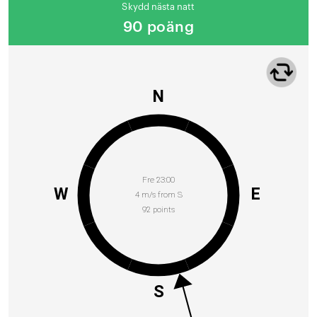
Skydd nästa natt
90 poäng
N
Fre 23:00
W
E
4 m/s from S
92 points
S