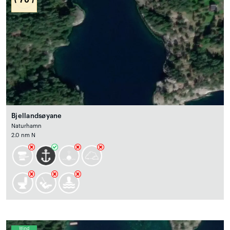
Bjellandsøyane
Naturhamn
2.0 nm N
Wind