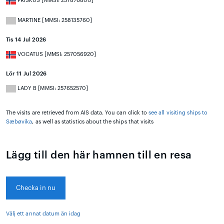
FRISKUS [MMSI: 257876800]
MARTINE [MMSI: 258135760]
Tis 14 Jul 2026
VOCATUS [MMSI: 257056920]
Lör 11 Jul 2026
LADY B [MMSI: 257652570]
The visits are retrieved from AIS data. You can click to
see all visiting ships to
Sæbøvika
, as well as statistics about the ships that visits
Lägg till den här hamnen till en resa
Checka in nu
Välj ett annat datum än idag