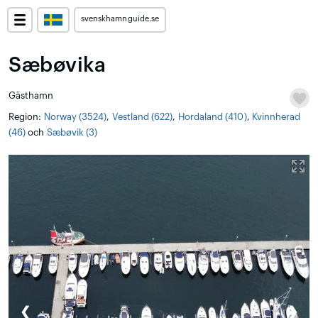
svenskhamnguide.se
Sæbøvika
Gästhamn
Region:
Norway (3524)
,
Vestland (622)
,
Hordaland (410)
,
Kvinnherad
(46)
och
Sæbøvik (3)
❮
❯