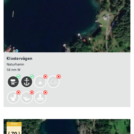
Klostervågen
Naturhamn
1.6 nm W
Wind
70