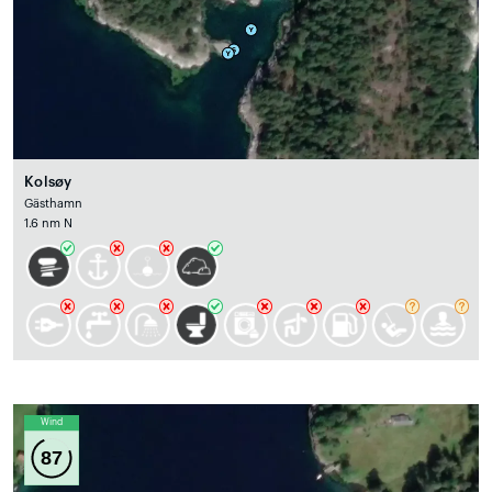
Kolsøy
Gästhamn
1.6 nm N
Wind
87