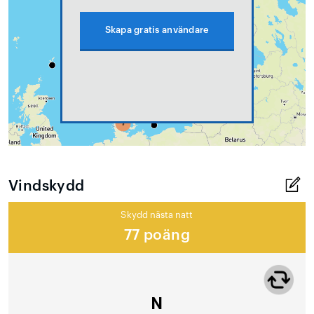
Skapa gratis användare
Vindskydd
Skydd nästa natt
77 poäng
N