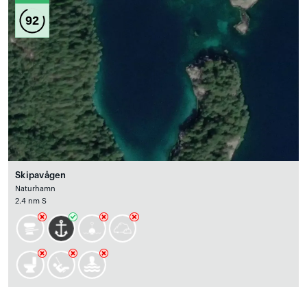
92
Skipavågen
Naturhamn
2.4 nm S