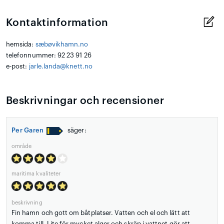
Kontaktinformation
hemsida:
sæbøvikhamn.no
telefonnummer: 92 23 91 26
e-post:
jarle.landa@knett.no
Beskrivningar och recensioner
Per Garen
säger:
område
maritima kvaliteter
beskrivning
Fin hamn och gott om båtplatser. Vatten och el och lätt att
komma till. Lite för mycket alger och skräp i vattnet gör att