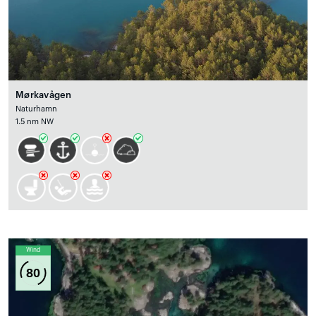
Mørkavågen
Naturhamn
1.5 nm NW
Wind
80