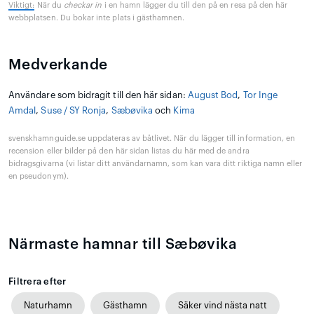
Viktigt:
När du
checkar in
i en hamn lägger du till den på en resa på den här
webbplatsen. Du bokar inte plats i gästhamnen.
Medverkande
Användare som bidragit till den här sidan:
August Bod
,
Tor Inge
Amdal
,
Suse / SY Ronja
,
Sæbøvika
och
Kima
svenskhamnguide.se uppdateras av båtlivet. När du lägger till information, en
recension eller bilder på den här sidan listas du här med de andra
bidragsgivarna (vi listar ditt användarnamn, som kan vara ditt riktiga namn eller
en pseudonym).
Närmaste hamnar till Sæbøvika
Filtrera efter
Naturhamn
Gästhamn
Säker vind nästa natt