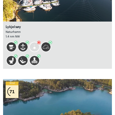
Lykjelsøy
Naturhamn
1.4 nm NW
Wind
71