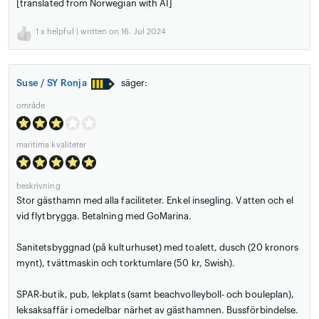
[translated from Norwegian with AI]
1
x helpful | written on 16. Jul 2024
Suse / SY Ronja
säger:
område
maritima kvaliteter
beskrivning
Stor gästhamn med alla faciliteter. Enkel insegling. Vatten och el
vid flytbrygga. Betalning med GoMarina.
Sanitetsbyggnad (på kulturhuset) med toalett, dusch (20 kronors
mynt), tvättmaskin och torktumlare (50 kr, Swish).
SPAR-butik, pub, lekplats (samt beachvolleyboll- och bouleplan),
leksaksaffär i omedelbar närhet av gästhamnen. Bussförbindelse.