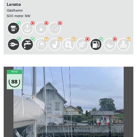
Larsstø
Gästhamn
500 meter NW
Wind
88