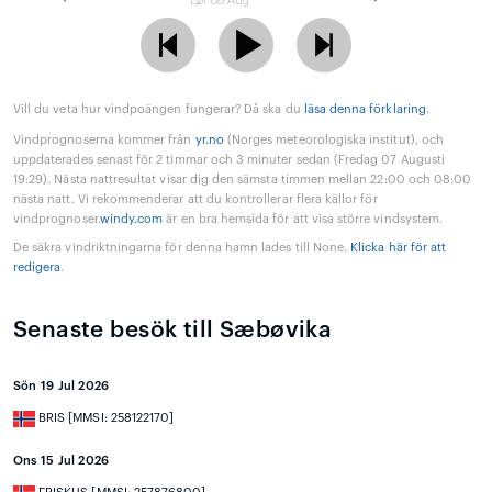
Lør 08 Aug
Vill du veta hur vindpoängen fungerar? Då ska du
läsa denna förklaring
.
Vindprognoserna kommer från
yr.no
(Norges meteorologiska institut), och
uppdaterades senast för 2 timmar och 3 minuter sedan (Fredag 07 Augusti
19:29). Nästa nattresultat visar dig den sämsta timmen mellan 22:00 och 08:00
nästa natt. Vi rekommenderar att du kontrollerar flera källor för
vindprognoser.
windy.com
är en bra hemsida för att visa större vindsystem.
De säkra vindriktningarna för denna hamn lades till None.
Klicka här för att
redigera
.
Senaste besök till Sæbøvika
Sön 19 Jul 2026
BRIS [MMSI: 258122170]
Ons 15 Jul 2026