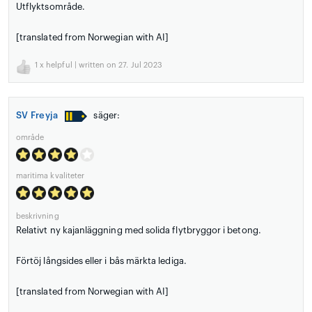
Utflyktsområde.
[translated from Norwegian with AI]
1
x helpful | written on 27. Jul 2023
SV Freyja
säger:
område
maritima kvaliteter
beskrivning
Relativt ny kajanläggning med solida flytbryggor i betong.
Förtöj långsides eller i bås märkta lediga.
[translated from Norwegian with AI]