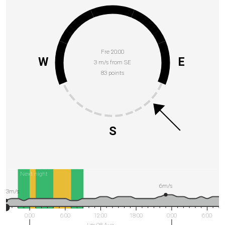
Fre 20:00
W
E
3 m/s from SE
83 points
S
Next night
6m/s
3m/s
0:00
6:00
12:00
18:00
0:00
6:00