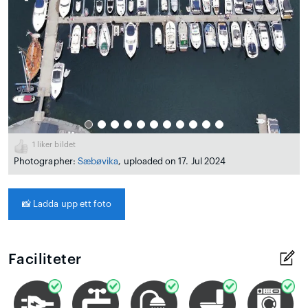
1
liker bildet
Photographer:
Sæbøvika
, uploaded on 17. Jul 2024
📸
Ladda upp ett foto
Faciliteter