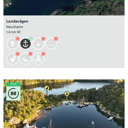
Landavågen
Naturhamn
1.4 nm SE
Wind
88