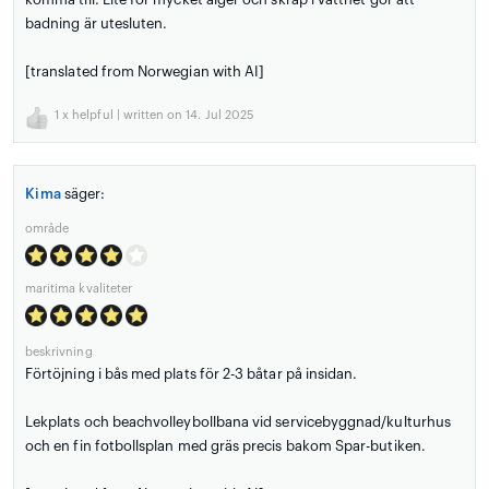
badning är utesluten.
[translated from Norwegian with AI]
1
x helpful | written on 14. Jul 2025
Kima
säger:
område
maritima kvaliteter
beskrivning
Förtöjning i bås med plats för 2-3 båtar på insidan.
Lekplats och beachvolleybollbana vid servicebyggnad/kulturhus
och en fin fotbollsplan med gräs precis bakom Spar-butiken.