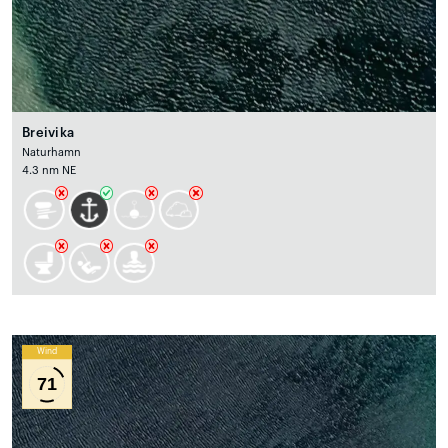
Breivika
Naturhamn
4.3 nm NE
Wind
71