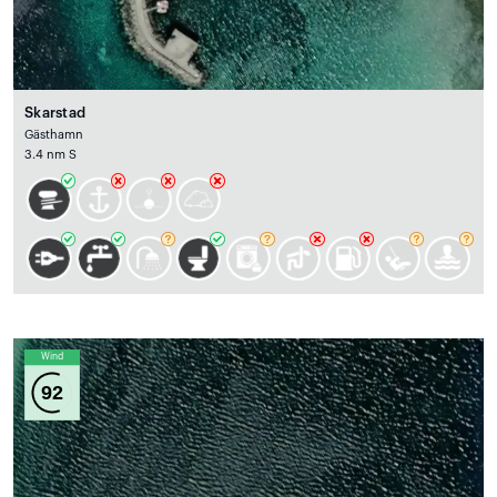
Skarstad
Gästhamn
3.4 nm S
Wind
92