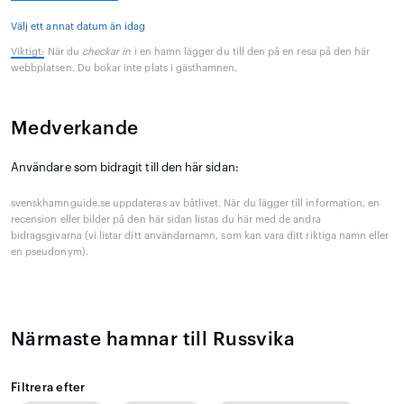
Välj ett annat datum än idag
Viktigt:
När du
checkar in
i en hamn lägger du till den på en resa på den här
webbplatsen. Du bokar inte plats i gästhamnen.
Medverkande
Användare som bidragit till den här sidan:
svenskhamnguide.se uppdateras av båtlivet. När du lägger till information, en
recension eller bilder på den här sidan listas du här med de andra
bidragsgivarna (vi listar ditt användarnamn, som kan vara ditt riktiga namn eller
en pseudonym).
Närmaste hamnar till Russvika
Filtrera efter