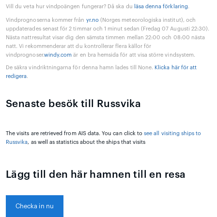
Vill du veta hur vindpoängen fungerar? Då ska du
läsa denna förklaring
.
Vindprognoserna kommer från
yr.no
(Norges meteorologiska institut), och
uppdaterades senast för 2 timmar och 1 minut sedan (Fredag 07 Augusti 22:30).
Nästa nattresultat visar dig den sämsta timmen mellan 22:00 och 08:00 nästa
natt. Vi rekommenderar att du kontrollerar flera källor för
vindprognoser.
windy.com
är en bra hemsida för att visa större vindsystem.
De säkra vindriktningarna för denna hamn lades till None.
Klicka här för att
redigera
.
Senaste besök till Russvika
The visits are retrieved from AIS data. You can click to
see all visiting ships to
Russvika
, as well as statistics about the ships that visits
Lägg till den här hamnen till en resa
Checka in nu