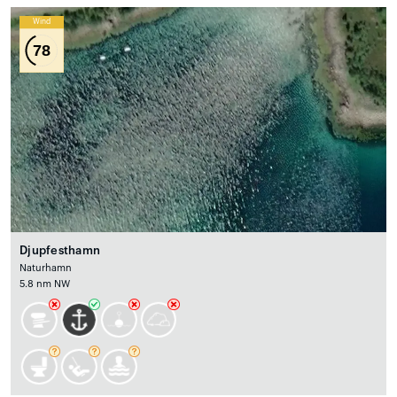
Wind
78
Djupfesthamn
Naturhamn
5.8 nm NW