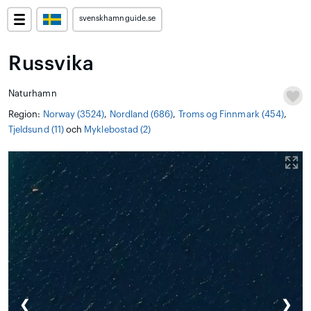
svenskhamnguide.se
Russvika
Naturhamn
Region:
Norway (3524)
,
Nordland (686)
,
Troms og Finnmark (454)
,
Tjeldsund (11)
och
Myklebostad (2)
❮
❯