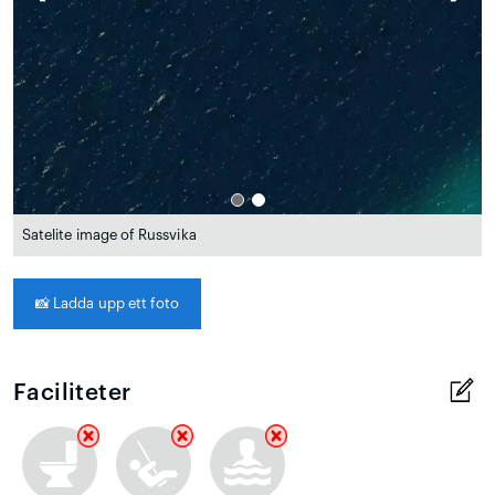
Satelite image of Russvika
📸
Ladda upp ett foto
Faciliteter