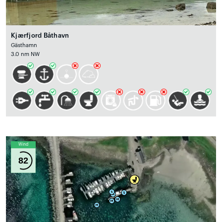
Kjærfjord Båthavn
Gästhamn
3.0 nm NW
Wind
82