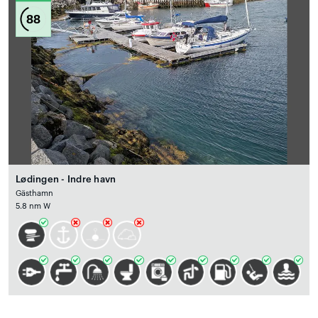
88
Lødingen - Indre havn
Gästhamn
5.8 nm W