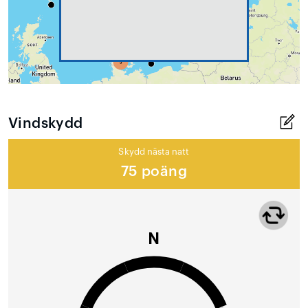
Vindskydd
Skydd nästa natt
75 poäng
N