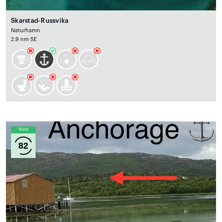
Skarstad-Russvika
Naturhamn
2.9 nm SE
Wind
82