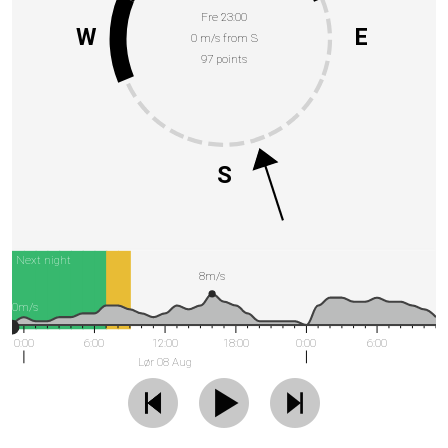
Fre 23:00
W
E
0 m/s from S
97 points
S
Next night
8m/s
0m/s
0:00
6:00
12:00
18:00
0:00
6:00
Lør 08 Aug