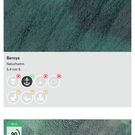
Baroya
Naturhamn
5.4 nm S
Wind
90