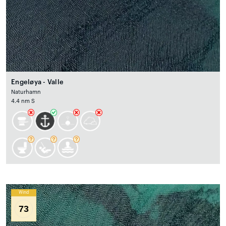
Engeløya - Valle
Naturhamn
4.4 nm S
Wind
73