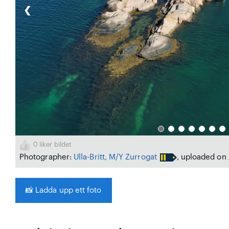
❮
0
liker bildet
Photographer:
Ulla-Britt, M/Y Zurrogat
, uploaded on
📸
Ladda upp ett foto