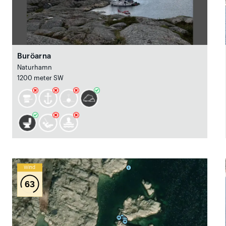
Buröarna
Naturhamn
1200 meter SW
Wind
63