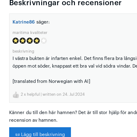
Beskrivningar och recensioner
Katrine86
säger:
maritima kvaliteter
beskrivning
I västra bukten är infarten enkel. Det finns flera bra lån
öppen mot söder, knappast ett bra val vid södra vindar. De
[translated from Norwegian with AI]
2
x helpful | written on 24. Jul 2024
Känner du till den här hamnen? Det är till stor hjälp för and
recension av hamnen.
📜
Lägg till beskrivning