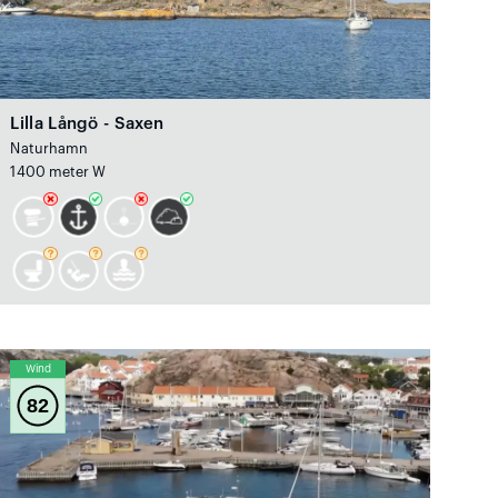
Lilla Långö - Saxen
Naturhamn
1400 meter W
Wind
82