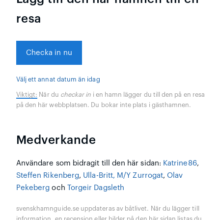
resa
Checka in nu
Välj ett annat datum än idag
Viktigt:
När du
checkar in
i en hamn lägger du till den på en resa
på den här webbplatsen. Du bokar inte plats i gästhamnen.
Medverkande
Användare som bidragit till den här sidan:
Katrine86
,
Steffen Rikenberg
,
Ulla-Britt, M/Y Zurrogat
,
Olav
Pekeberg
och
Torgeir Dagsleth
svenskhamnguide.se uppdateras av båtlivet. När du lägger till
information, en recension eller bilder på den här sidan listas du