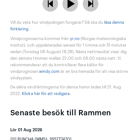
Vill du veta hur vindpoängen fungerar? Då ska du
läsa denna
förklaring
.
Vindprognoserna kommer från
yr.no
(Norges meteorologiska
institut), och uppdaterades senast för 1 timme och 51 minuter
sedan (Torsdag 06 Augusti 18:28). Nästa nattresultat visar dig
den sämsta timmen mellan 22:00 och 08:00 nästa natt. Vi
rekommenderar att du kontrollerar flera källor för
vindprognoser.
windy.com
är en bra hemsida för att visa större
vindsystem.
De säkra vindriktningarna för denna hamn lades till 21. Aug
2022.
Klicka här för att redigera
.
Senaste besök till Rammen
Lör 01 Aug 2026
PUNCHA [MMSI: 265777470]