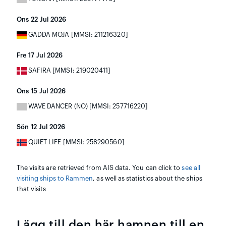
Ons 22 Jul 2026
GADDA MOJA [MMSI: 211216320]
Fre 17 Jul 2026
SAFIRA [MMSI: 219020411]
Ons 15 Jul 2026
WAVE DANCER (NO) [MMSI: 257716220]
Sön 12 Jul 2026
QUIET LIFE [MMSI: 258290560]
The visits are retrieved from AIS data. You can click to
see all
visiting ships to Rammen
, as well as statistics about the ships
that visits
Lägg till den här hamnen till en