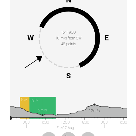
Tor 19:00
W
E
10 m/s from SW
48 points
S
Next night
2m/s
12m/s
0:00
6:00
12:00
18:00
0:00
6:00
Fre 07 Aug