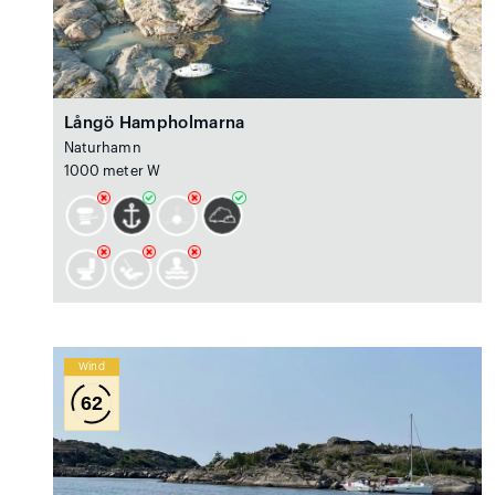
Långö Hampholmarna
Naturhamn
1000 meter W
Wind
62