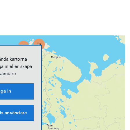
ända kartorna
a in eller skapa
vändare
ga in
is användare