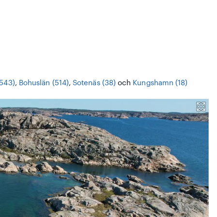
(543)
,
Bohuslän (514)
,
Sotenäs (38)
och
Kungshamn (18)