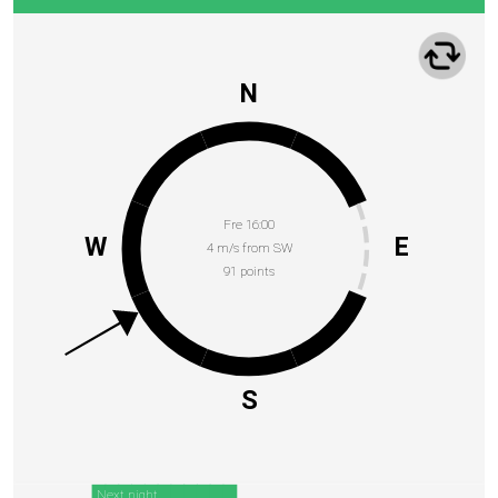
N
Fre 16:00
W
E
4 m/s from SW
91 points
S
Next night