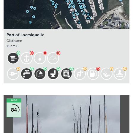
Port of Locmiquelic
Gästhamn
1.1 nm S
Wind
84