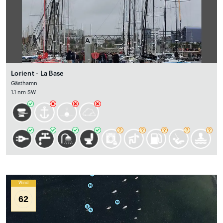
Lorient - La Base
Gästhamn
1.1 nm SW
Wind
62