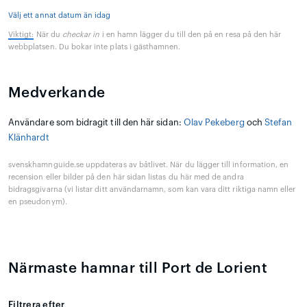
Välj ett annat datum än idag
Viktigt:
När du
checkar in
i en hamn lägger du till den på en resa på den här
webbplatsen. Du bokar inte plats i gästhamnen.
Medverkande
Användare som bidragit till den här sidan:
Olav Pekeberg
och
Stefan
Klänhardt
svenskhamnguide.se uppdateras av båtlivet. När du lägger till information, en
recension eller bilder på den här sidan listas du här med de andra
bidragsgivarna (vi listar ditt användarnamn, som kan vara ditt riktiga namn eller
en pseudonym).
Närmaste hamnar till Port de Lorient
Filtrera efter