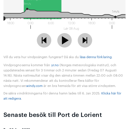
8m/s
1m/s
18:00
0:00
6:00
12:00
18:00
0:00
Lør 08 Aug
Vill du veta hur vindpoängen fungerar? Då ska du
läsa denna förklaring
.
Vindprognoserna kommer från
yr.no
(Norges meteorologiska institut), och
uppdaterades senast för 3 timmar och 2 minuter sedan (Fredag 07 Augusti
14:16). Nästa nattresultat visar dig den sämsta timmen mellan 22:00 och 08:00
nästa natt. Vi rekommenderar att du kontrollerar flera källor för
vindprognoser.
windy.com
är en bra hemsida för att visa större vindsystem.
De säkra vindriktningarna för denna hamn lades till 6. Jan 2025.
Klicka här för
att redigera
.
Senaste besök till Port de Lorient