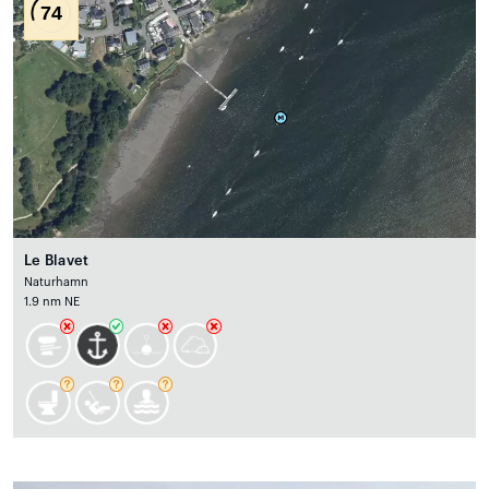
74
Le Blavet
Naturhamn
1.9 nm NE