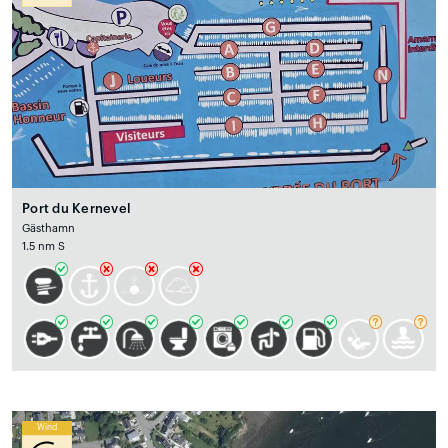
Port du Kernevel
Gästhamn
1.5 nm S
Wind