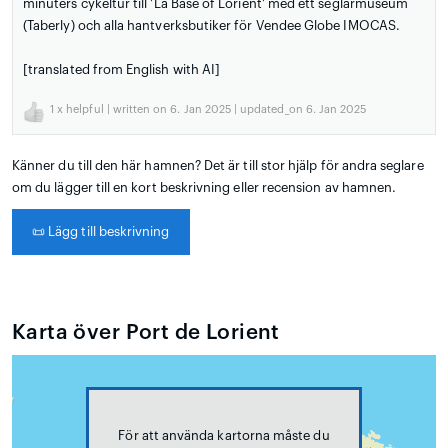
minuters cykeltur till 'La Base of Lorient' med ett seglarmuseum
(Taberly) och alla hantverksbutiker för Vendee Globe IMOCAS.
[translated from English with AI]
1
x helpful | written on 6. Jan 2025 | updated_on 6. Jan 2025
Känner du till den här hamnen? Det är till stor hjälp för andra seglare
om du lägger till en kort beskrivning eller recension av hamnen.
📜
Lägg till beskrivning
Karta över Port de Lorient
För att använda kartorna måste du