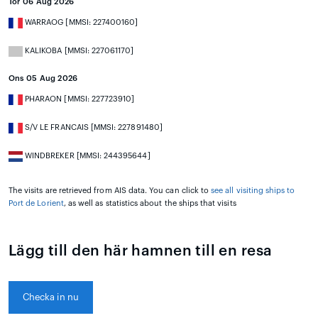
Tor 06 Aug 2026
WARRAOG [MMSI: 227400160]
KALIKOBA [MMSI: 227061170]
Ons 05 Aug 2026
PHARAON [MMSI: 227723910]
S/V LE FRANCAIS [MMSI: 227891480]
WINDBREKER [MMSI: 244395644]
The visits are retrieved from AIS data. You can click to
see all visiting ships to
Port de Lorient
, as well as statistics about the ships that visits
Lägg till den här hamnen till en resa
Checka in nu