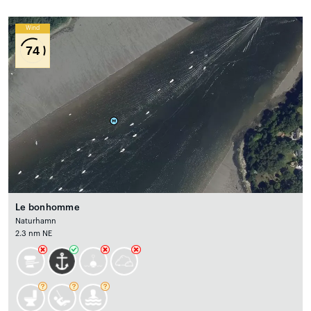
Wind
74
Le bonhomme
Naturhamn
2.3 nm NE