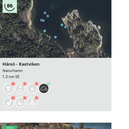
86
Härsö - Kastviken
Naturhamn
1.3 nm SE
Wind