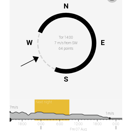
N
Tor 14:00
W
E
7 m/s from SW
64 points
S
Next night
7m/s
1m/s
18:00
0:00
6:00
12:00
18:00
0:00
Fre 07 Aug