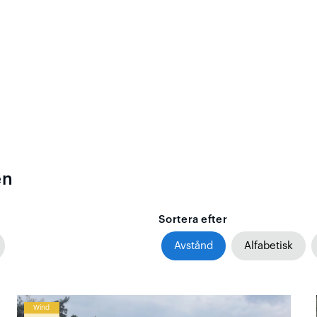
en
Sortera efter
Avstånd
Alfabetisk
Wind