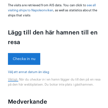
The visits are retrieved from AIS data. You can click to
see all
visiting ships to Napoleonviken
, as well as statistics about the
ships that visits
Lägg till den här hamnen till en
resa
Checka in nu
Välj ett annat datum än idag
Viktigt:
När du
checkar in
i en hamn lägger du till den på en resa
på den här webbplatsen. Du bokar inte plats i gästhamnen.
Medverkande