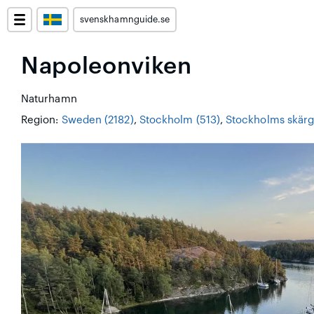
svenskhamnguide.se
Napoleonviken
Naturhamn
Region:
Sweden (2182)
,
Stockholm (513)
,
Stockholms skärg