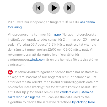
Vill du veta hur vindpoängen fungerar? Då ska du
läsa denna
förklaring
.
Vindprognoserna kommer från
yr.no
(Norges meteorologiska
institut), och uppdaterades senast för 2 timmar och 20 minuter
sedan (Torsdag 06 Augusti 13:31). Nästa nattresultat visar dig
den sämsta timmen mellan 22:00 och 08:00 nästa natt. Vi
rekommenderar att du kontrollerar flera källor för
vindprognoser.
windy.com
är en bra hemsida för att visa större
vindsystem.
De säkra vindriktningarna för denna hamn har bestämts av
en algoritm, baserat på hur högt marken runt hamnen är. Det
är för det mesta korrekt, men ibland är underliggande data om
höjdnivåer inte tillräckligt bra för att fatta korrekta beslut. Det
är till stor hjälp för andra om du kan
validera eller justera de
säkra vindriktningarna
. You can see the data used by the
algorithm to decide the safe wind directions
by clicking here
.