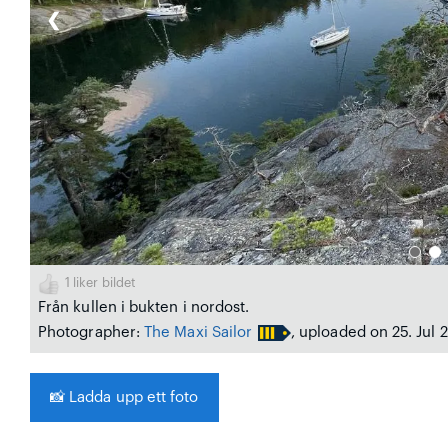
❮
1
liker bildet
Från kullen i bukten i nordost.
Photographer:
The Maxi Sailor
, uploaded on 25. Jul 
📸
Ladda upp ett foto