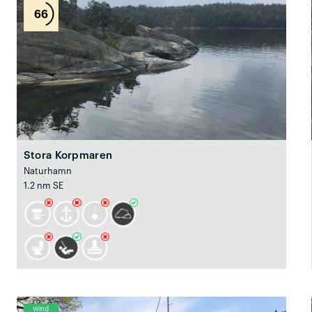
66
Stora Korpmaren
Naturhamn
1.2 nm SE
Wind