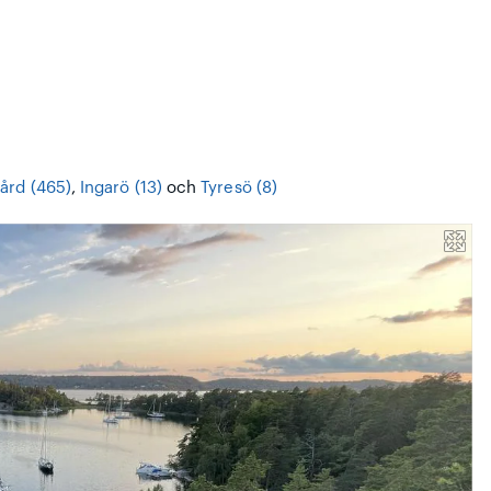
ård (465)
,
Ingarö (13)
och
Tyresö (8)