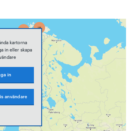
ända kartorna
a in eller skapa
vändare
ga in
is användare