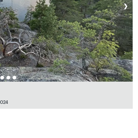
❯
2024