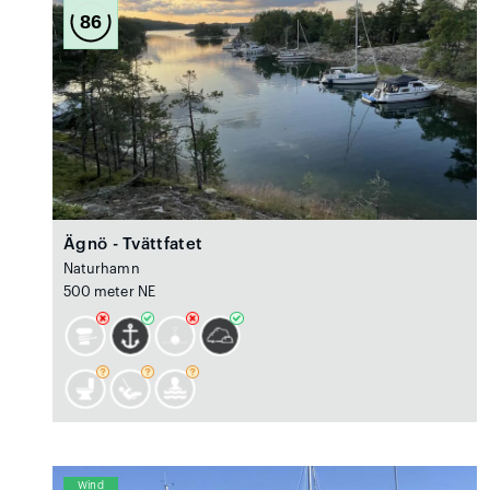
86
Ägnö - Tvättfatet
Naturhamn
500 meter NE
Wind