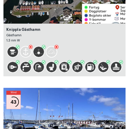
Knippla Gästhamn
Gästhamn
1.3 nm W
Wind
43