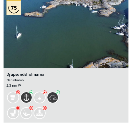
75
Djupsundsholmarna
Naturhamn
2.3 nm W