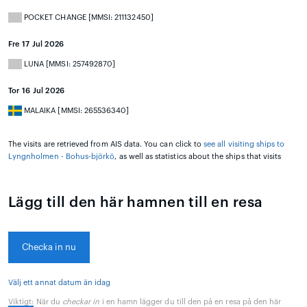
POCKET CHANGE [MMSI: 211132450]
Fre 17 Jul 2026
LUNA [MMSI: 257492870]
Tor 16 Jul 2026
MALAIKA [MMSI: 265536340]
The visits are retrieved from AIS data. You can click to
see all visiting ships to
Lyngnholmen - Bohus-björkö
, as well as statistics about the ships that visits
Lägg till den här hamnen till en resa
Checka in nu
Välj ett annat datum än idag
Viktigt:
När du
checkar in
i en hamn lägger du till den på en resa på den här