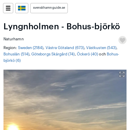
svenskhamnguide.se
Lyngnholmen - Bohus-björkö
Naturhamn
Region:
Sweden (2184)
,
Västra Götaland (673)
,
Västkusten (543)
,
Bohuslän (514)
,
Göteborgs Skärgård (74)
,
Öckerö (40)
och
Bohus-
björkö (6)