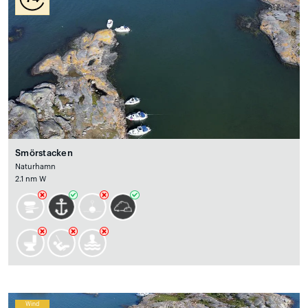
Smörstacken
Naturhamn
2.1 nm W
Wind