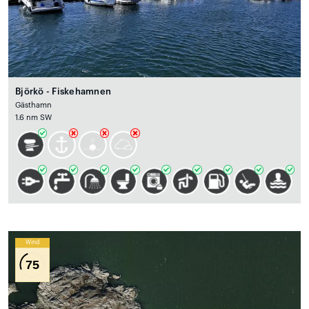
Björkö - Fiskehamnen
Gästhamn
1.6 nm SW
Wind
75