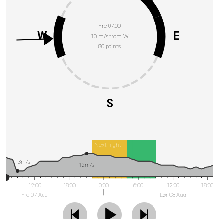
Fre 07:00
W
E
10 m/s from W
80 points
S
Next night
3m/s
12m/s
12:00
18:00
0:00
6:00
12:00
18:00
Fre 07 Aug
Lør 08 Aug