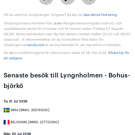
Vill du veta hur vindpoängen fungerar? Då ska du
läsa denna förklaring
.
Vindprognoserna kommer från
yr.no
(Norges meteorologiska institut), och
uppdaterades senast för 2 timmar och 14 minuter sedan (Fredag 07 Augusti
06:29). Nästa nattresultat visar dig den sämsta timmen mellan 22:00 och 08:00
nästa natt. Vi rekommenderar att du kontrollerar flera källor för
vindprognoser.
windy.com
är en bra hemsida för att visa större vindsystem.
De säkra vindriktningarna för denna hamn lades till 28. Dec 2022.
Klicka här för
att redigera
.
Senaste besök till Lyngnholmen - Bohus-
björkö
Tis 21 Jul 2026
MIRA [MMSI: 265761240]
BELISSIMA [MMSI: 227732390]
Mån 20 Jul 2026