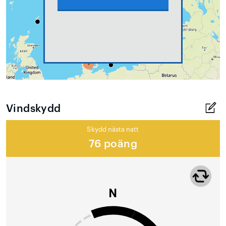
Vindskydd
Skydd nästa natt
76 poäng
N