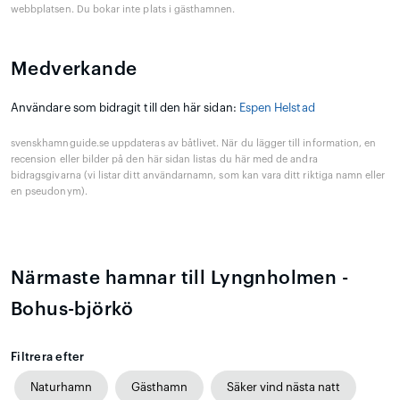
webbplatsen. Du bokar inte plats i gästhamnen.
Medverkande
Användare som bidragit till den här sidan:
Espen Helstad
svenskhamnguide.se uppdateras av båtlivet. När du lägger till information, en
recension eller bilder på den här sidan listas du här med de andra
bidragsgivarna (vi listar ditt användarnamn, som kan vara ditt riktiga namn eller
en pseudonym).
Närmaste hamnar till Lyngnholmen -
Bohus-björkö
Filtrera efter
Naturhamn
Gästhamn
Säker vind nästa natt