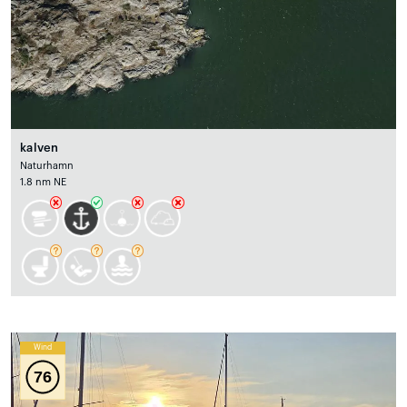
kalven
Naturhamn
1.8 nm NE
Wind
76