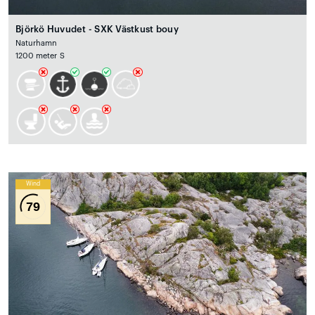
Björkö Huvudet - SXK Västkust bouy
Naturhamn
1200 meter S
Wind
79