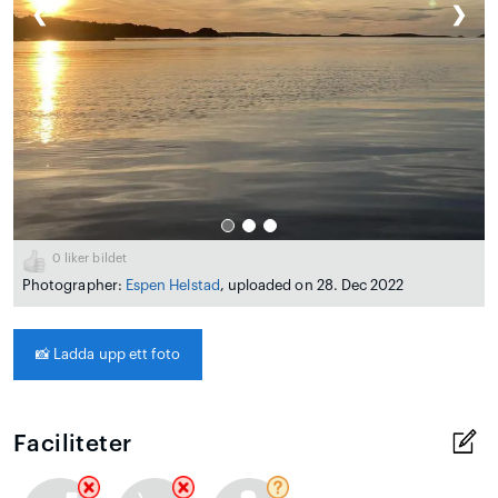
❮
❯
0
liker bildet
Photographer:
Espen Helstad
, uploaded on 28. Dec 2022
📸
Ladda upp ett foto
Faciliteter