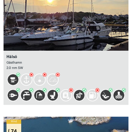
Hälsö
Gästhamn
2.0 nm SW
Wind
74