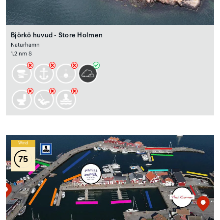
Björkö huvud - Store Holmen
Naturhamn
1.2 nm S
Wind
75