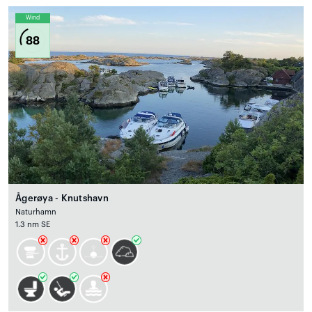
Wind
88
Ågerøya - Knutshavn
Naturhamn
1.3 nm SE