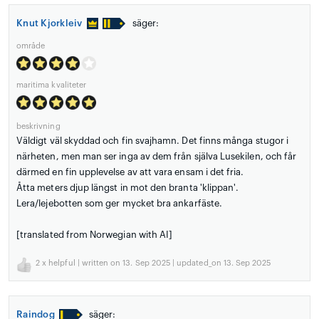
Knut Kjorkleiv
säger:
område
maritima kvaliteter
beskrivning
Väldigt väl skyddad och fin svajhamn. Det finns många stugor i
närheten, men man ser inga av dem från själva Lusekilen, och får
därmed en fin upplevelse av att vara ensam i det fria.
Åtta meters djup längst in mot den branta 'klippan'.
Lera/lejebotten som ger mycket bra ankarfäste.
[translated from Norwegian with AI]
2
x helpful | written on 13. Sep 2025 | updated_on 13. Sep 2025
Raindog
säger: