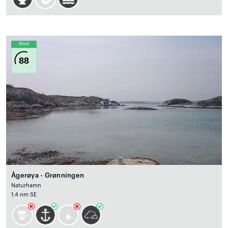
Wind
88
Ågerøya - Grønningen
Naturhamn
1.4 nm SE