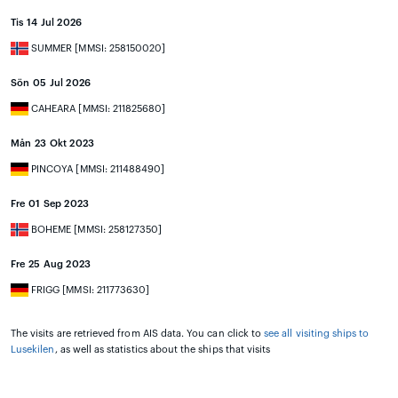
Tis 14 Jul 2026
SUMMER [MMSI: 258150020]
Sön 05 Jul 2026
CAHEARA [MMSI: 211825680]
Mån 23 Okt 2023
PINCOYA [MMSI: 211488490]
Fre 01 Sep 2023
BOHEME [MMSI: 258127350]
Fre 25 Aug 2023
FRIGG [MMSI: 211773630]
The visits are retrieved from AIS data. You can click to
see all visiting ships to
Lusekilen
, as well as statistics about the ships that visits