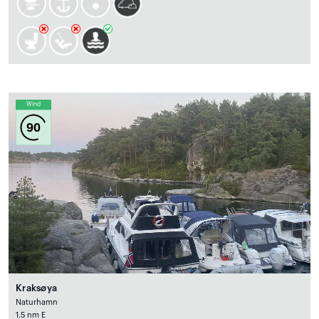
Wind
90
Kraksøya
Naturhamn
1.5 nm E