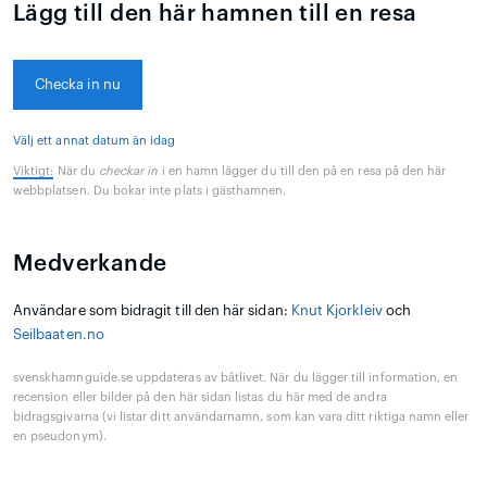
Lägg till den här hamnen till en resa
Checka in nu
Välj ett annat datum än idag
Viktigt:
När du
checkar in
i en hamn lägger du till den på en resa på den här
webbplatsen. Du bokar inte plats i gästhamnen.
Medverkande
Användare som bidragit till den här sidan:
Knut Kjorkleiv
och
Seilbaaten.no
svenskhamnguide.se uppdateras av båtlivet. När du lägger till information, en
recension eller bilder på den här sidan listas du här med de andra
bidragsgivarna (vi listar ditt användarnamn, som kan vara ditt riktiga namn eller
en pseudonym).