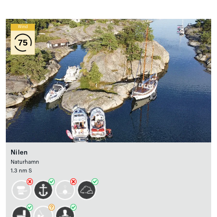
Wind
75
Nilen
Naturhamn
1.3 nm S