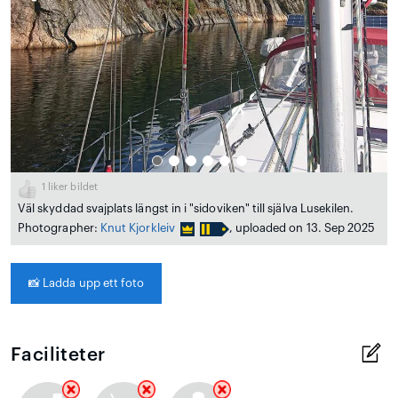
1
liker bildet
Väl skyddad svajplats längst in i "sidoviken" till själva Lusekilen.
Photographer:
Knut Kjorkleiv
, uploaded on 13. Sep 2025
📸
Ladda upp ett foto
Faciliteter