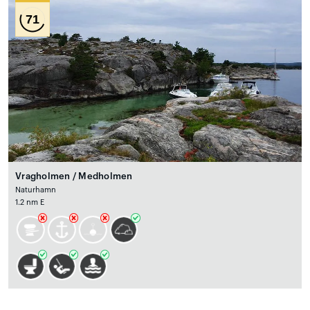
71
Vragholmen / Medholmen
Naturhamn
1.2 nm E