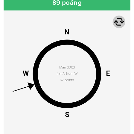
89 poäng
N
Mån 08:00
W
E
4 m/s from W
92 points
S