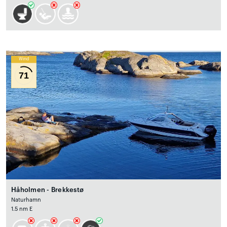
Wind
71
Håholmen - Brekkestø
Naturhamn
1.5 nm E