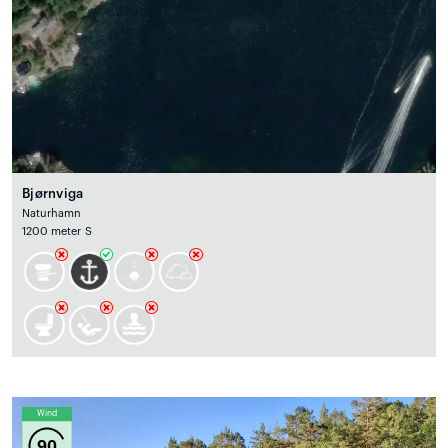
Bjørnviga
Naturhamn
1200 meter S
Wind
90