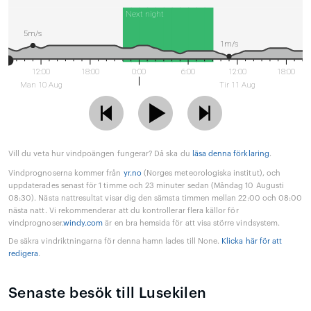
Next night
5m/s
1m/s
12:00
18:00
0:00
6:00
12:00
18:00
Man 10 Aug
Tir 11 Aug
Vill du veta hur vindpoängen fungerar? Då ska du
läsa denna förklaring
.
Vindprognoserna kommer från
yr.no
(Norges meteorologiska institut), och
uppdaterades senast för 1 timme och 23 minuter sedan (Måndag 10 Augusti
08:30). Nästa nattresultat visar dig den sämsta timmen mellan 22:00 och 08:00
nästa natt. Vi rekommenderar att du kontrollerar flera källor för
vindprognoser.
windy.com
är en bra hemsida för att visa större vindsystem.
De säkra vindriktningarna för denna hamn lades till None.
Klicka här för att
redigera
.
Senaste besök till Lusekilen