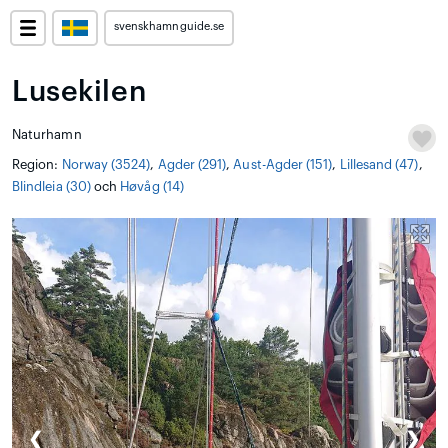
svenskhamnguide.se
Lusekilen
Naturhamn
Region:
Norway (3524)
,
Agder (291)
,
Aust-Agder (151)
,
Lillesand (47)
,
Blindleia (30)
och
Høvåg (14)
❮
❯