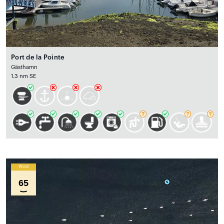
Port de la Pointe
Gästhamn
1.3 nm SE
Wind
65