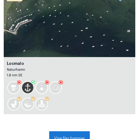
Locmalo
Naturhamn
1.8 nm SE
Visa fler hamnar