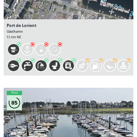
Port de Lorient
Gästhamn
1.1 nm NE
Wind
85