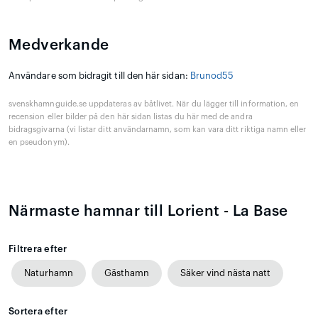
Medverkande
Användare som bidragit till den här sidan:
Brunod55
svenskhamnguide.se uppdateras av båtlivet. När du lägger till information, en
recension eller bilder på den här sidan listas du här med de andra
bidragsgivarna (vi listar ditt användarnamn, som kan vara ditt riktiga namn eller
en pseudonym).
Närmaste hamnar till Lorient - La Base
Filtrera efter
Naturhamn
Gästhamn
Säker vind nästa natt
Sortera efter