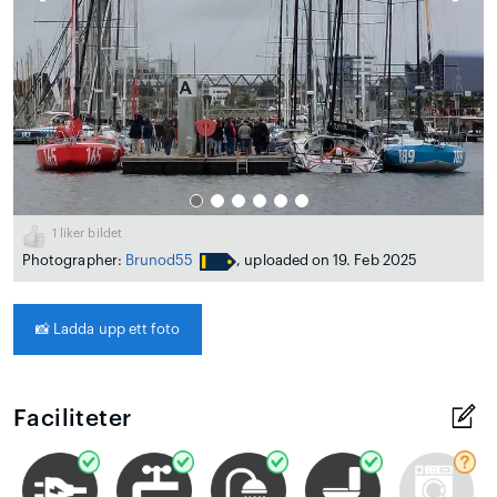
1
liker bildet
Photographer:
Brunod55
, uploaded on 19. Feb 2025
📸
Ladda upp ett foto
Faciliteter