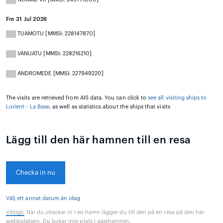
Fre 31 Jul 2026
TUAMOTU [MMSI: 228147870]
VANUATU [MMSI: 228216210]
ANDROMEDE [MMSI: 227949220]
The visits are retrieved from AIS data. You can click to
see all visiting ships to
Lorient - La Base
, as well as statistics about the ships that visits
Lägg till den här hamnen till en resa
Checka in nu
Välj ett annat datum än idag
Viktigt:
När du
checkar in
i en hamn lägger du till den på en resa på den här
webbplatsen. Du bokar inte plats i gästhamnen.