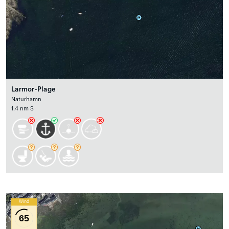
Larmor-Plage
Naturhamn
1.4 nm S
Wind
65