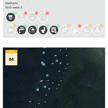
Gästhamn
1600 meter E
Wind
64