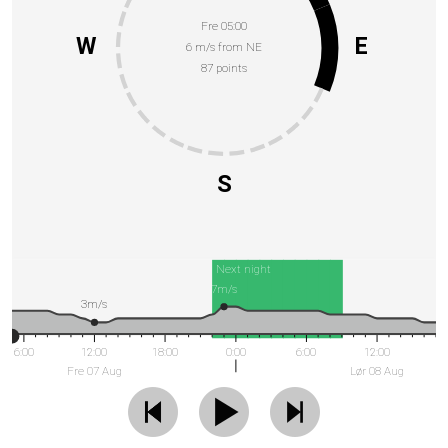
Fre 05:00
W
E
6 m/s from NE
87 points
S
Next night
7m/s
3m/s
6:00
12:00
18:00
0:00
6:00
12:00
Fre 07 Aug
Lør 08 Aug