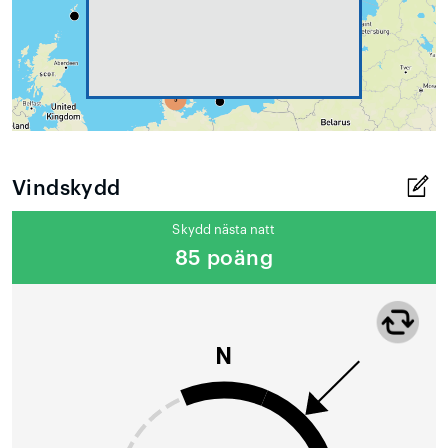
Vindskydd
Skydd nästa natt
85 poäng
N