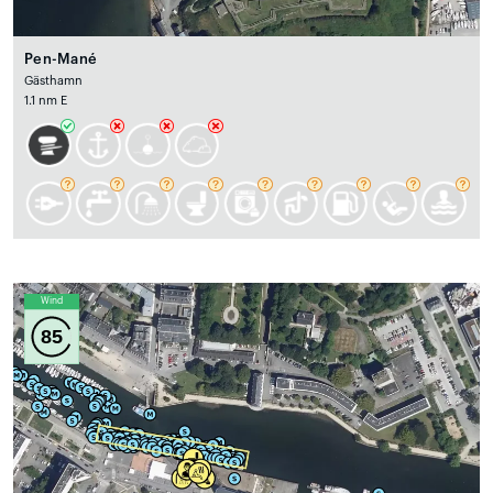
Pen-Mané
Gästhamn
1.1 nm E
Wind
85