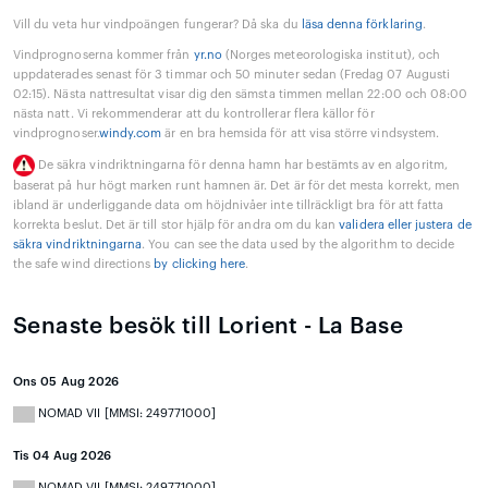
Vill du veta hur vindpoängen fungerar? Då ska du
läsa denna förklaring
.
Vindprognoserna kommer från
yr.no
(Norges meteorologiska institut), och
uppdaterades senast för 3 timmar och 50 minuter sedan (Fredag 07 Augusti
02:15). Nästa nattresultat visar dig den sämsta timmen mellan 22:00 och 08:00
nästa natt. Vi rekommenderar att du kontrollerar flera källor för
vindprognoser.
windy.com
är en bra hemsida för att visa större vindsystem.
De säkra vindriktningarna för denna hamn har bestämts av en algoritm,
baserat på hur högt marken runt hamnen är. Det är för det mesta korrekt, men
ibland är underliggande data om höjdnivåer inte tillräckligt bra för att fatta
korrekta beslut. Det är till stor hjälp för andra om du kan
validera eller justera de
säkra vindriktningarna
. You can see the data used by the algorithm to decide
the safe wind directions
by clicking here
.
Senaste besök till Lorient - La Base
Ons 05 Aug 2026
NOMAD VII [MMSI: 249771000]
Tis 04 Aug 2026
NOMAD VII [MMSI: 249771000]