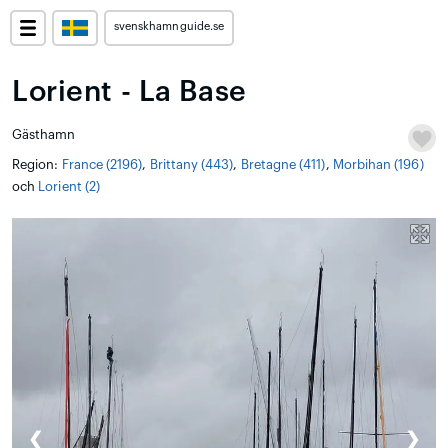
svenskhamnguide.se
Lorient - La Base
Gästhamn
Region:
France (2196)
,
Brittany (443)
,
Bretagne (411)
,
Morbihan (196)
och
Lorient (2)
❮
❯