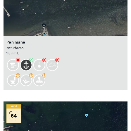
Pen mané
Naturhamn
1.3 nm E
Wind
64