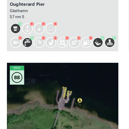
Oughterard Pier
Gästhamn
5.7 nm S
Wind
88