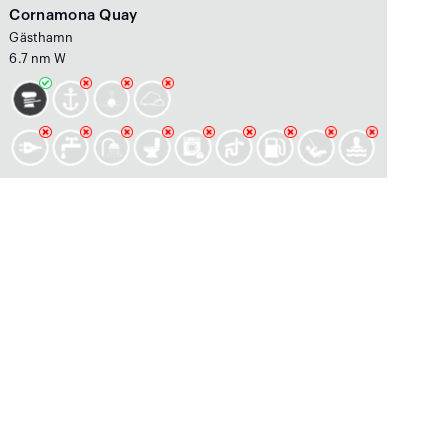
Cornamona Quay
Gästhamn
6.7 nm W