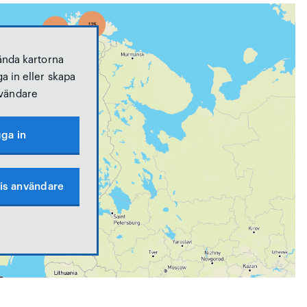
ända kartorna
a in eller skapa
vändare
ga in
is användare