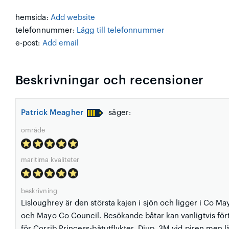
hemsida:
Add website
telefonnummer:
Lägg till telefonnummer
e-post:
Add email
Beskrivningar och recensioner
Patrick Meagher
säger:
område
maritima kvaliteter
beskrivning
Lisloughrey är den största kajen i sjön och ligger i Co Ma
och Mayo Co Council. Besökande båtar kan vanligtvis fö
för Corrib Princess-båtutflykter. Djup, 3M vid piren men 