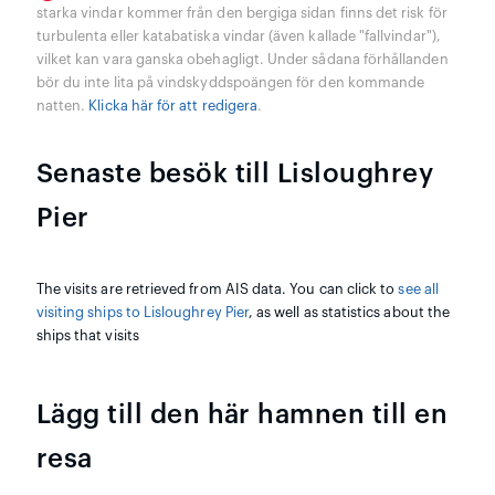
starka vindar kommer från den bergiga sidan finns det risk för
turbulenta eller katabatiska vindar (även kallade "fallvindar"),
vilket kan vara ganska obehagligt. Under sådana förhållanden
bör du inte lita på vindskyddspoängen för den kommande
natten.
Klicka här för att redigera
.
Senaste besök till Lisloughrey
Pier
The visits are retrieved from AIS data. You can click to
see all
visiting ships to Lisloughrey Pier
, as well as statistics about the
ships that visits
Lägg till den här hamnen till en
resa