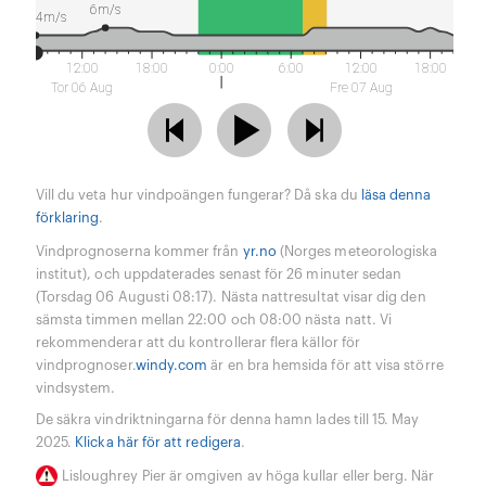
6m/s
4m/s
12:00
18:00
0:00
6:00
12:00
18:00
Tor 06 Aug
Fre 07 Aug
Vill du veta hur vindpoängen fungerar? Då ska du
läsa denna
förklaring
.
Vindprognoserna kommer från
yr.no
(Norges meteorologiska
institut), och uppdaterades senast för 26 minuter sedan
(Torsdag 06 Augusti 08:17). Nästa nattresultat visar dig den
sämsta timmen mellan 22:00 och 08:00 nästa natt. Vi
rekommenderar att du kontrollerar flera källor för
vindprognoser.
windy.com
är en bra hemsida för att visa större
vindsystem.
De säkra vindriktningarna för denna hamn lades till 15. May
2025.
Klicka här för att redigera
.
Lisloughrey Pier är omgiven av höga kullar eller berg. När