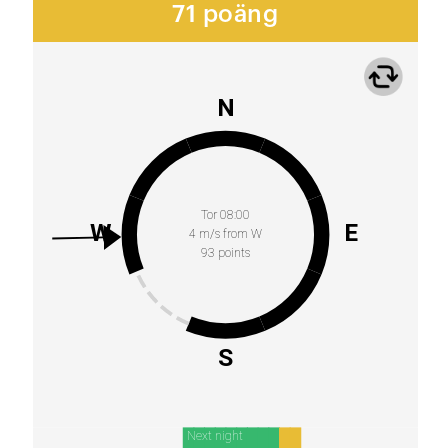
71 poäng
N
Tor 08:00
W
E
4 m/s from W
93 points
S
Next night