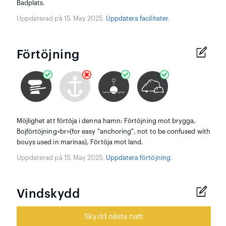
Badplats.
Uppdaterad på 15. May 2025.
Uppdatera faciliteter
.
Förtöjning
Möjlighet att förtöja i denna hamn: Förtöjning mot brygga,
Bojförtöjning<br>(for easy "anchoring", not to be confused with
bouys used in marinas), Förtöja mot land.
Uppdaterad på 15. May 2025.
Uppdatera förtöjning
.
Vindskydd
Skydd nästa natt