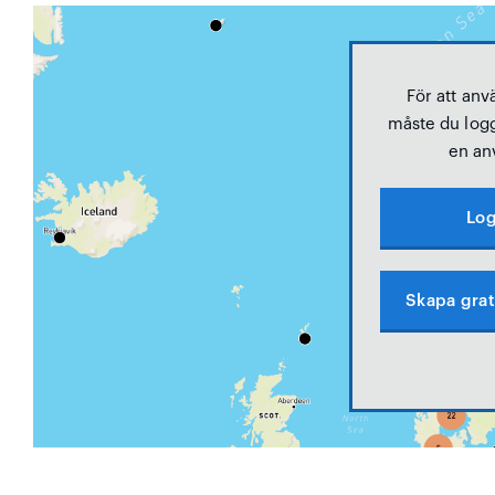
För att anv
måste du logg
en an
Log
Skapa grat