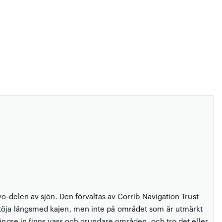
yo-delen av sjön. Den förvaltas av Corrib Navigation Trust
rtöja längsmed kajen, men inte på området som är utmärkt
längre in finns vass och grundare områden, och tro det eller