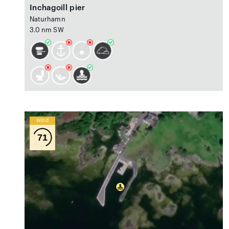
Inchagoill pier
Naturhamn
3.0 nm SW
Wind
71