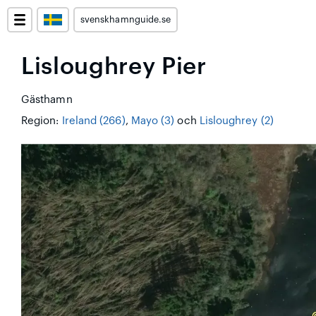
svenskhamnguide.se
Lisloughrey Pier
Gästhamn
Region:
Ireland (266)
,
Mayo (3)
och
Lisloughrey (2)