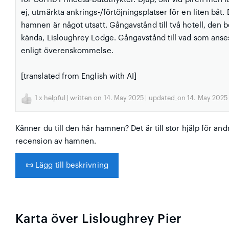
ej, utmärkta ankrings-/förtöjningsplatser för en liten båt
hamnen är något utsatt. Gångavstånd till två hotell, den 
kända, Lisloughrey Lodge. Gångavstånd till vad som anses
enligt överenskommelse.
[translated from English with AI]
1
x helpful | written on 14. May 2025 | updated_on 14. May 2025
Känner du till den här hamnen? Det är till stor hjälp för and
recension av hamnen.
📜
Lägg till beskrivning
Karta över Lisloughrey Pier