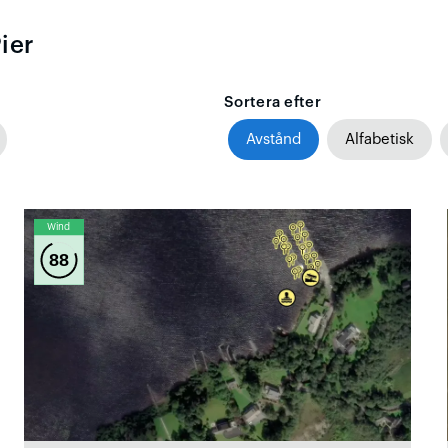
ier
Sortera efter
Avstånd
Alfabetisk
Wind
88