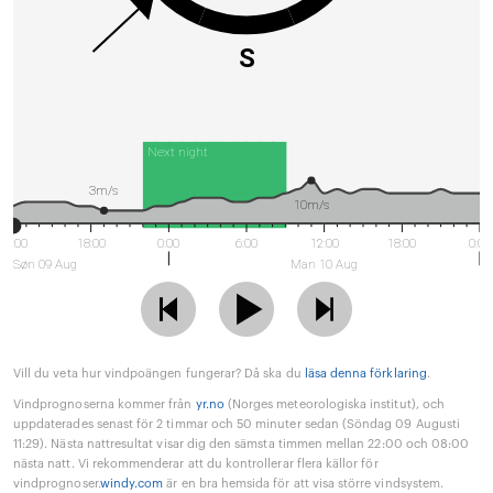
S
Next night
3m/s
10m/s
12:00
18:00
0:00
6:00
12:00
18:00
0:00
Søn 09 Aug
Man 10 Aug
Vill du veta hur vindpoängen fungerar? Då ska du
läsa denna förklaring
.
Vindprognoserna kommer från
yr.no
(Norges meteorologiska institut), och
uppdaterades senast för 2 timmar och 50 minuter sedan (Söndag 09 Augusti
11:29). Nästa nattresultat visar dig den sämsta timmen mellan 22:00 och 08:00
nästa natt. Vi rekommenderar att du kontrollerar flera källor för
vindprognoser.
windy.com
är en bra hemsida för att visa större vindsystem.