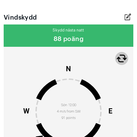
Vindskydd
Skydd nästa natt
88 poäng
N
Sön 12:00
W
E
4 m/s from SW
91 points