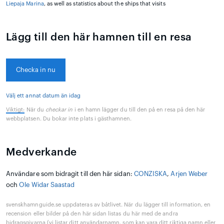
Liepaja Marina
, as well as statistics about the ships that visits
Lägg till den här hamnen till en resa
Checka in nu
Välj ett annat datum än idag
Viktigt:
När du
checkar in
i en hamn lägger du till den på en resa på den här
webbplatsen. Du bokar inte plats i gästhamnen.
Medverkande
Användare som bidragit till den här sidan:
CONZISKA
,
Arjen Weber
och
Ole Widar Saastad
svenskhamnguide.se uppdateras av båtlivet. När du lägger till information, en
recension eller bilder på den här sidan listas du här med de andra
bidragsgivarna (vi listar ditt användarnamn, som kan vara ditt riktiga namn eller