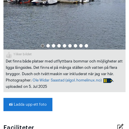
1
liker bildet
Det finns både platser med utflyttbara bommar och möjligheter att
ligga långsides. Det finns el på många ställen och vatten på flera
bryggor. Dusch och tvättmaskin var inkluderat när jag var här.
Photographer:
Ole Widar Saastad
(algol.homelinux.no)
,
uploaded on 5. Jul 2025
📸
Ladda upp ett foto
Faciliteter