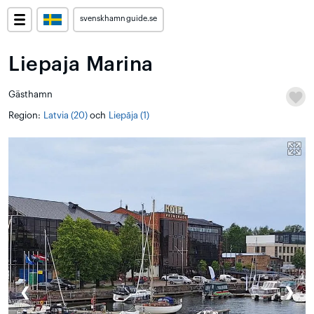
svenskhamnguide.se
Liepaja Marina
Gästhamn
Region:
Latvia (20)
och
Liepāja (1)
❮
❯