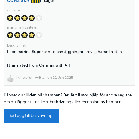
CONZISKA
säger:
område
maritima kvaliteter
beskrivning
Liten marina Super sanitetsanläggningar Trevlig hamnkapten
[translated from German with AI]
1
x helpful | written on 27. Jan 2025
Känner du till den här hamnen? Det är till stor hjälp för andra seglare
om du lägger till en kort beskrivning eller recension av hamnen.
📜
Lägg till beskrivning