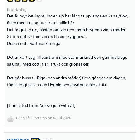
beskrivning
Det är mycket lugnt, ingen sjö här långt upp längs en kanal/flod,
även med kuling ute är det stilla här.
Det är gott djup, nästan 5m vid den fasta bryggan vid stranden.
Ström och vatten vid de flesta bryggorna.
Dusch och tvättmaskin ingår.
Det är kort väg till centrum med stormarknad och gammaldags
saluhall med kött, fisk, frukt och grönsaker.
Det går buss till Riga (och andra städer) flera gånger om dagen,
tåg väldigt sällan och flygplatsen används väldigt lite.
[translated from Norwegian with AI]
1
x helpful | written on 5. Jul 2025