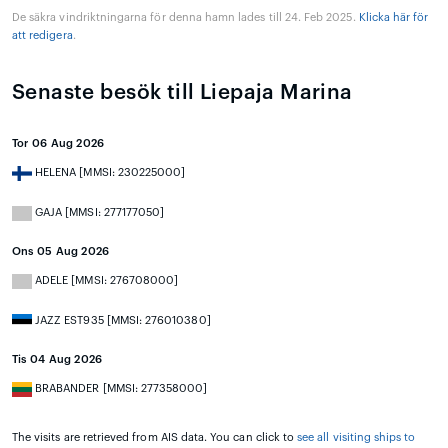
De säkra vindriktningarna för denna hamn lades till 24. Feb 2025.
Klicka här för
att redigera
.
Senaste besök till Liepaja Marina
Tor 06 Aug 2026
HELENA [MMSI: 230225000]
GAJA [MMSI: 277177050]
Ons 05 Aug 2026
ADELE [MMSI: 276708000]
JAZZ EST935 [MMSI: 276010380]
Tis 04 Aug 2026
BRABANDER [MMSI: 277358000]
The visits are retrieved from AIS data. You can click to
see all visiting ships to