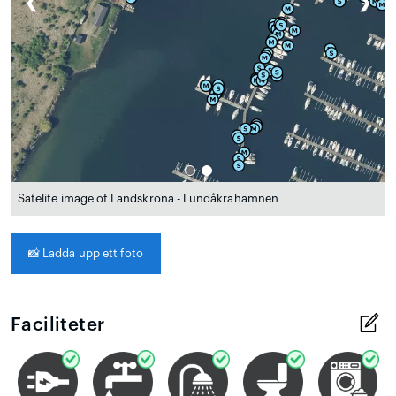
❮
❯
Satelite image of Landskrona - Lundåkrahamnen
📸
Ladda upp ett foto
Faciliteter