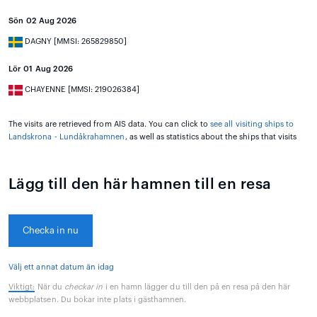
Sön 02 Aug 2026
DAGNY [MMSI: 265829850]
Lör 01 Aug 2026
CHAYENNE [MMSI: 219026384]
The visits are retrieved from AIS data. You can click to
see all visiting ships to
Landskrona - Lundåkrahamnen
, as well as statistics about the ships that visits
Lägg till den här hamnen till en resa
Checka in nu
Välj ett annat datum än idag
Viktigt:
När du
checkar in
i en hamn lägger du till den på en resa på den här
webbplatsen. Du bokar inte plats i gästhamnen.