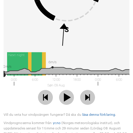
S
Next night
6m/s
2m/s
0:00
6:00
12:00
18:00
0:00
6:00
Søn 09 Aug
Vill du veta hur vindpoängen fungerar? Då ska du
läsa denna förklaring
.
Vindprognoserna kommer från
yr.no
(Norges meteorologiska institut), och
uppdaterades senast för 1 timme och 29 minuter sedan (Lördag 08 Augusti