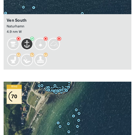
Ven South
Naturhamn
4.9 nm W
Wind
70