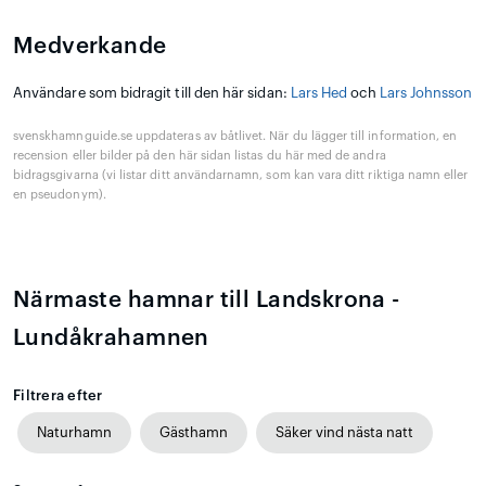
Medverkande
Användare som bidragit till den här sidan:
Lars Hed
och
Lars Johnsson
svenskhamnguide.se uppdateras av båtlivet. När du lägger till information, en
recension eller bilder på den här sidan listas du här med de andra
bidragsgivarna (vi listar ditt användarnamn, som kan vara ditt riktiga namn eller
en pseudonym).
Närmaste hamnar till Landskrona -
Lundåkrahamnen
Filtrera efter
Naturhamn
Gästhamn
Säker vind nästa natt