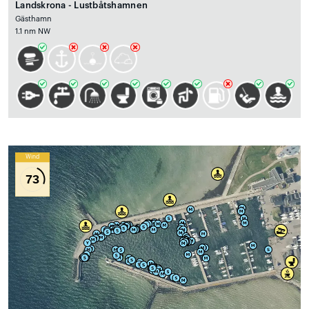
Landskrona - Lustbåtshamnen
Gästhamn
1.1 nm NW
Wind
73