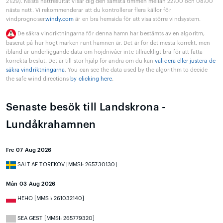
21:29). Nästa nattresultat visar dig den sämsta timmen mellan 22:00 och 08:00
nästa natt. Vi rekommenderar att du kontrollerar flera källor för
vindprognoser.
windy.com
är en bra hemsida för att visa större vindsystem.
De säkra vindriktningarna för denna hamn har bestämts av en algoritm,
baserat på hur högt marken runt hamnen är. Det är för det mesta korrekt, men
ibland är underliggande data om höjdnivåer inte tillräckligt bra för att fatta
korrekta beslut. Det är till stor hjälp för andra om du kan
validera eller justera de
säkra vindriktningarna
. You can see the data used by the algorithm to decide
the safe wind directions
by clicking here
.
Senaste besök till Landskrona -
Lundåkrahamnen
Fre 07 Aug 2026
SALT AF TOREKOV [MMSI: 265730130]
Mån 03 Aug 2026
HEHO [MMSI: 261032140]
SEA GEST [MMSI: 265779320]