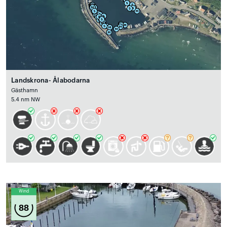
Landskrona- Ålabodarna
Gästhamn
5.4 nm NW
Wind
88