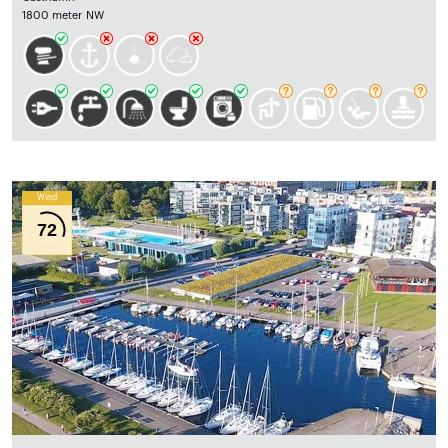
1800 meter NW
Wind
72