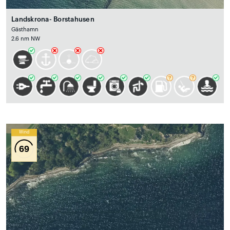
Landskrona- Borstahusen
Gästhamn
2.6 nm NW
Wind
69