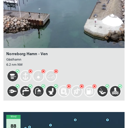
Norreborg Hamn - Ven
Gästhamn
6.2 nm NW
Wind
88