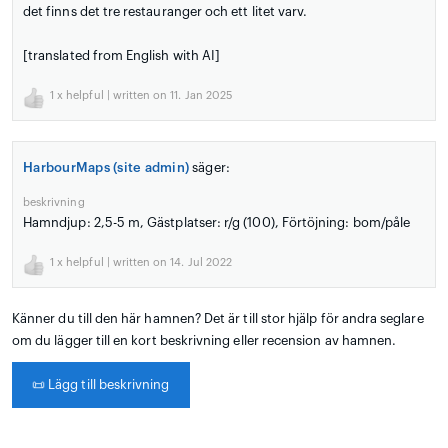
det finns det tre restauranger och ett litet varv.
[translated from English with AI]
1
x helpful | written on 11. Jan 2025
HarbourMaps (site admin)
säger:
beskrivning
Hamndjup: 2,5-5 m, Gästplatser: r/g (100), Förtöjning: bom/påle
1
x helpful | written on 14. Jul 2022
Känner du till den här hamnen? Det är till stor hjälp för andra seglare
om du lägger till en kort beskrivning eller recension av hamnen.
📜
Lägg till beskrivning