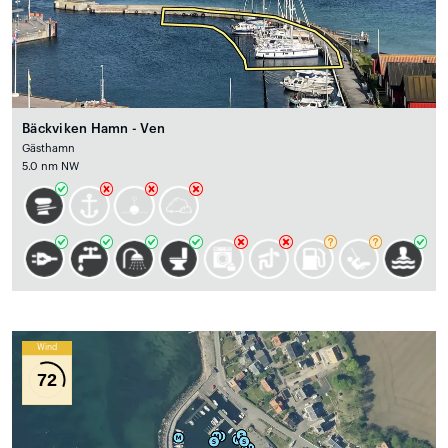
Bäckviken Hamn - Ven
Gästhamn
5.0 nm NW
Wind
72