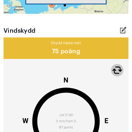
Vindskydd
Skydd nästa natt
75 poäng
N
Lör 21:00
W
E
2 m/s from S
87 points