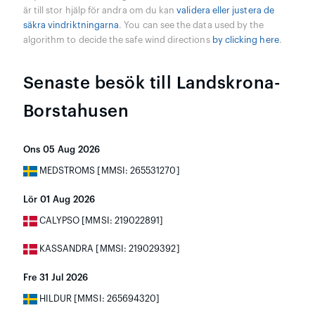
är till stor hjälp för andra om du kan
validera eller justera de
säkra vindriktningarna
. You can see the data used by the
algorithm to decide the safe wind directions
by clicking here
.
Senaste besök till Landskrona-
Borstahusen
Ons 05 Aug 2026
MEDSTROMS [MMSI: 265531270]
Lör 01 Aug 2026
CALYPSO [MMSI: 219022891]
KASSANDRA [MMSI: 219029392]
Fre 31 Jul 2026
HILDUR [MMSI: 265694320]