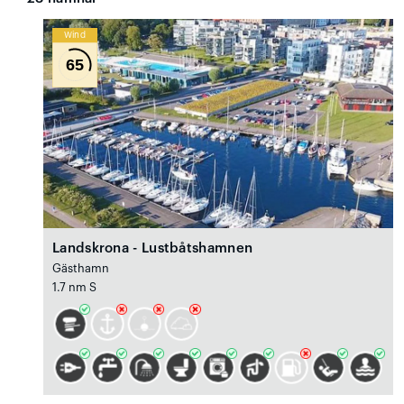
Wind
65
Landskrona - Lustbåtshamnen
Gästhamn
1.7 nm S