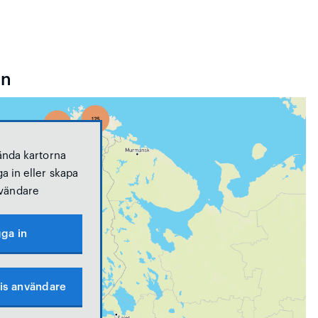
en
ända kartorna
a in eller skapa
vändare
ga in
is användare