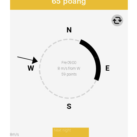
65 poäng
N
Fre 09:00
W
E
8 m/s from W
59 points
S
Next night
8m/s