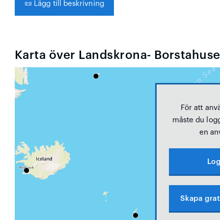
📜
Lägg till beskrivning
Karta över Landskrona- Borstahus
För att anv
måste du logg
en an
Log
Skapa grat