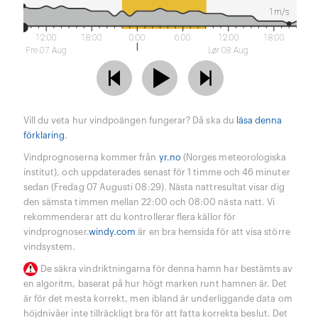
1m/s
12:00
18:00
0:00
6:00
12:00
18:00
Fre 07 Aug
Lør 08 Aug
Vill du veta hur vindpoängen fungerar? Då ska du
läsa denna
förklaring
.
Vindprognoserna kommer från
yr.no
(Norges meteorologiska
institut), och uppdaterades senast för 1 timme och 46 minuter
sedan (Fredag 07 Augusti 08:29). Nästa nattresultat visar dig
den sämsta timmen mellan 22:00 och 08:00 nästa natt. Vi
rekommenderar att du kontrollerar flera källor för
vindprognoser.
windy.com
är en bra hemsida för att visa större
vindsystem.
De säkra vindriktningarna för denna hamn har bestämts av
en algoritm, baserat på hur högt marken runt hamnen är. Det
är för det mesta korrekt, men ibland är underliggande data om
höjdnivåer inte tillräckligt bra för att fatta korrekta beslut. Det