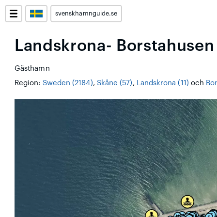
svenskhamnguide.se
Landskrona- Borstahusen
Gästhamn
Region:
Sweden (2184)
,
Skåne (57)
,
Landskrona (11)
och
Bor