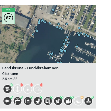
Wind
87
Landskrona - Lundåkrahamnen
Gästhamn
2.6 nm SE