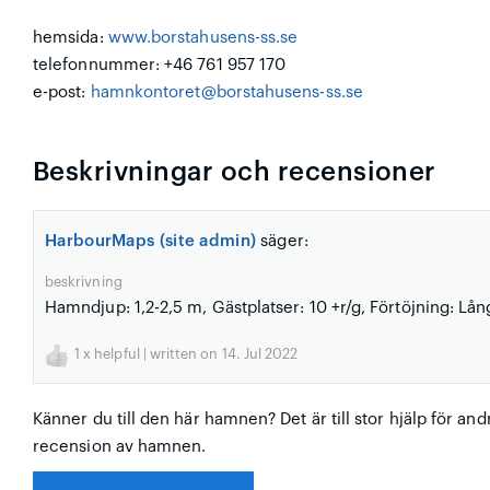
hemsida:
www.borstahusens-ss.se
telefonnummer: +46 761 957 170
e-post:
hamnkontoret@borstahusens-ss.se
Beskrivningar och recensioner
HarbourMaps (site admin)
säger:
beskrivning
Hamndjup: 1,2-2,5 m, Gästplatser: 10 +r/g, Förtöjning: Lå
1
x helpful | written on 14. Jul 2022
Känner du till den här hamnen? Det är till stor hjälp för and
recension av hamnen.