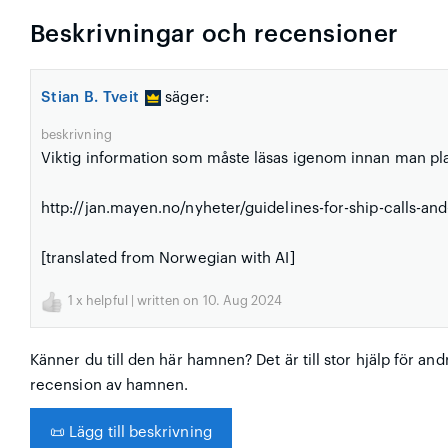
Beskrivningar och recensioner
Stian B. Tveit
säger:
beskrivning
Viktig information som måste läsas igenom innan man pla
http://jan.mayen.no/nyheter/guidelines-for-ship-calls-an
[translated from Norwegian with AI]
1
x helpful | written on 10. Aug 2024
Känner du till den här hamnen? Det är till stor hjälp för and
recension av hamnen.
📜
Lägg till beskrivning