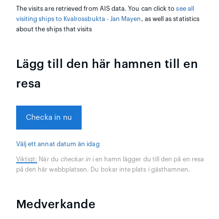
The visits are retrieved from AIS data. You can click to
see all
visiting ships to Kvalrossbukta - Jan Mayen
, as well as statistics
about the ships that visits
Lägg till den här hamnen till en
resa
Checka in nu
Välj ett annat datum än idag
Viktigt:
När du
checkar in
i en hamn lägger du till den på en resa
på den här webbplatsen. Du bokar inte plats i gästhamnen.
Medverkande