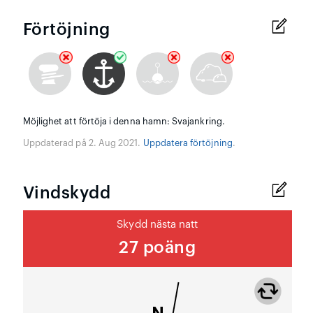
Förtöjning
Möjlighet att förtöja i denna hamn: Svajankring.
Uppdaterad på 2. Aug 2021.
Uppdatera förtöjning
.
Vindskydd
Skydd nästa natt
27 poäng
N