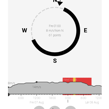
Fre 01:00
W
E
8 m/s from N
61 points
S
Next night
8m/s
14m/s
6:00
12:00
18:00
0:00
6:00
12:00
Fre 07 Aug
Lør 08 Aug