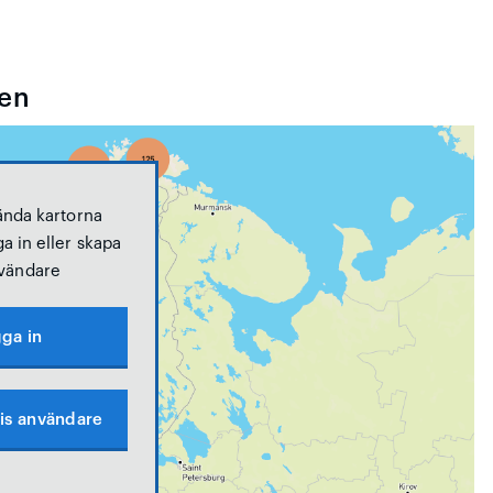
yen
ända kartorna
a in eller skapa
vändare
ga in
is användare