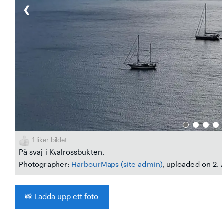
❮
1
liker bildet
På svaj i Kvalrossbukten.
Photographer:
HarbourMaps (site admin)
, uploaded on 2.
📸
Ladda upp ett foto