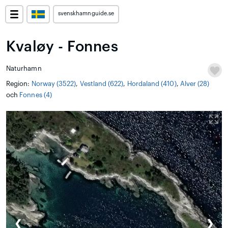
svenskhamnguide.se
Kvaløy - Fonnes
Naturhamn
Region:
Norway (3522)
,
Vestland (622)
,
Hordaland (410)
,
Alver (28)
och
Fonnes (4)
❮
❯