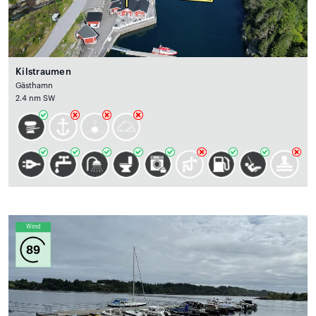
Kilstraumen
Gästhamn
2.4 nm SW
Wind
89