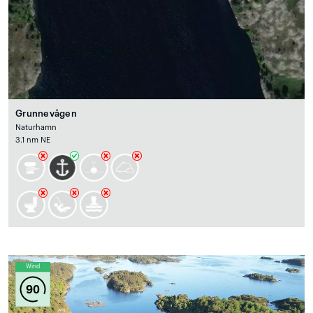
Grunnevågen
Naturhamn
3.1 nm NE
Wind
90