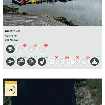
Mastrevik
Gästhamn
2.8 nm SW
Wind
76