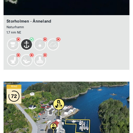
Storholmen - Ånneland
Naturhamn
1.7 nm NE
Wind
72