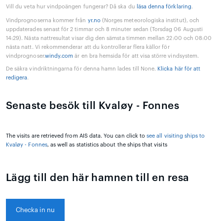
Vill du veta hur vindpoängen fungerar? Då ska du
läsa denna förklaring
.
Vindprognoserna kommer från
yr.no
(Norges meteorologiska institut), och
uppdaterades senast för 2 timmar och 8 minuter sedan (Torsdag 06 Augusti
14:29). Nästa nattresultat visar dig den sämsta timmen mellan 22:00 och 08:00
nästa natt. Vi rekommenderar att du kontrollerar flera källor för
vindprognoser.
windy.com
är en bra hemsida för att visa större vindsystem.
De säkra vindriktningarna för denna hamn lades till None.
Klicka här för att
redigera
.
Senaste besök till Kvaløy - Fonnes
The visits are retrieved from AIS data. You can click to
see all visiting ships to
Kvaløy - Fonnes
, as well as statistics about the ships that visits
Lägg till den här hamnen till en resa
Checka in nu