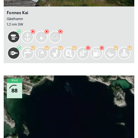
Fonnes Kai
Gästhamn
1.2 nm SW
Wind
88