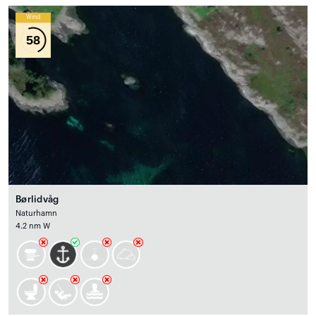
Wind
58
Børlidvåg
Naturhamn
4.2 nm W