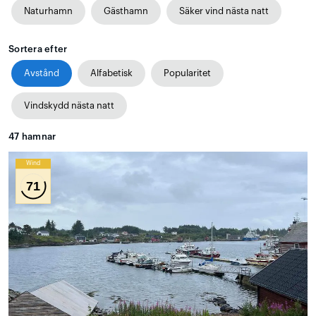
Naturhamn
Gästhamn
Säker vind nästa natt
Sortera efter
Avstånd
Alfabetisk
Popularitet
Vindskydd nästa natt
47
hamnar
Wind
71