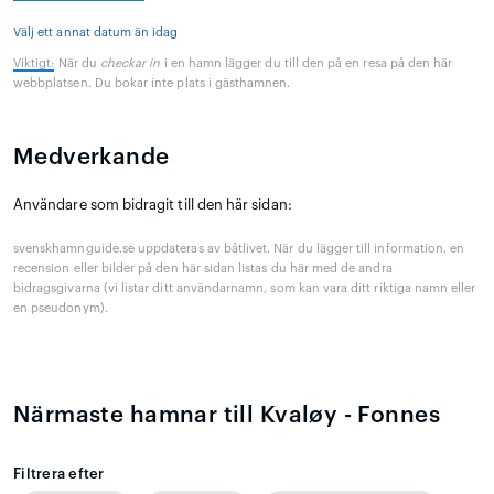
Välj ett annat datum än idag
Viktigt:
När du
checkar in
i en hamn lägger du till den på en resa på den här
webbplatsen. Du bokar inte plats i gästhamnen.
Medverkande
Användare som bidragit till den här sidan:
svenskhamnguide.se uppdateras av båtlivet. När du lägger till information, en
recension eller bilder på den här sidan listas du här med de andra
bidragsgivarna (vi listar ditt användarnamn, som kan vara ditt riktiga namn eller
en pseudonym).
Närmaste hamnar till Kvaløy - Fonnes
Filtrera efter