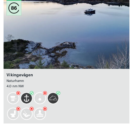
86
Vikingevågen
Naturhamn
4.0 nm NW