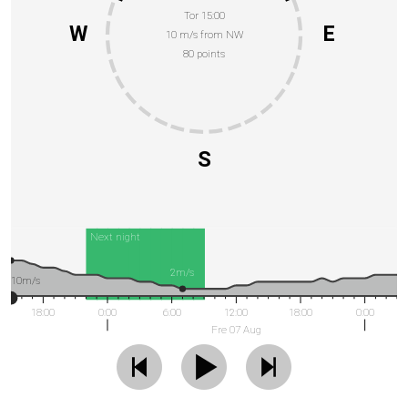
Tor 15:00
W
E
10 m/s from NW
80 points
S
Next night
2m/s
10m/s
18:00
0:00
6:00
12:00
18:00
0:00
Fre 07 Aug