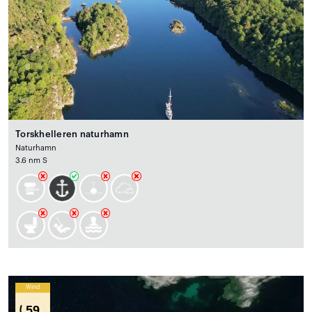
Torskhelleren naturhamn
Naturhamn
3.6 nm S
Wind
59