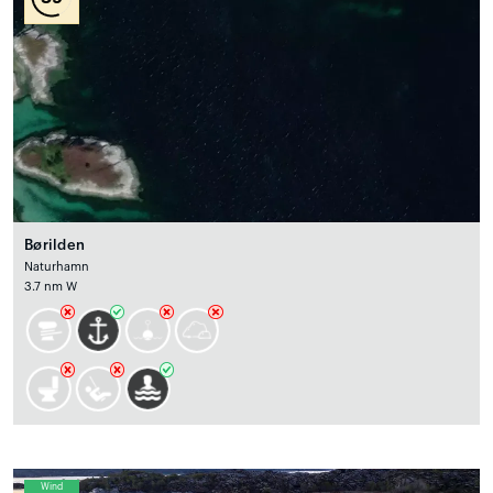
Børilden
Naturhamn
3.7 nm W
Wind