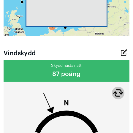
Vindskydd
Skydd nästa natt
87 poäng
N