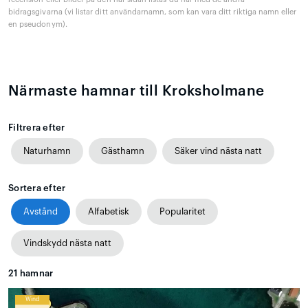
bidragsgivarna (vi listar ditt användarnamn, som kan vara ditt riktiga namn eller
en pseudonym).
Närmaste hamnar till Kroksholmane
Filtrera efter
Naturhamn
Gästhamn
Säker vind nästa natt
Sortera efter
Avstånd
Alfabetisk
Popularitet
Vindskydd nästa natt
21
hamnar
Wind