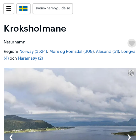
svenskhamnguide.se
Kroksholmane
Naturhamn
Region:
Norway (3524)
,
Møre og Romsdal (309)
,
Ålesund (51)
,
Longva
(4)
och
Haramsøy (2)
❮
❯