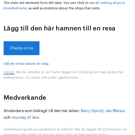
The visits are retrieved from AIS data. You can click to
see all visiting ships to
Kroksholmane
, as well as statistics about the ships that visits
Lägg till den här hamnen till en resa
Checka in nu
Välj ett annat datum än idag
Viktigt:
När du
checkar in
i en hamn lägger du till den på en resa på den här
webbplatsen. Du bokar inte plats i gästhamnen.
Medverkande
Användare som bidragit till den här sidan:
Berry Spruijt
,
Jan Marius
och
Journey of Jera
svenskhamnguide.se uppdateras av båtlivet. När du lägger till information, en
recension eller bilder på den här sidan listas du här med de andra