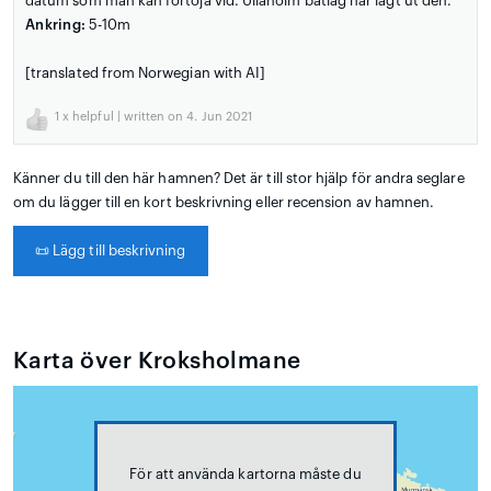
datum som man kan förtöja vid. Ullaholm båtlag har lagt ut den.
Ankring:
5-10m
[translated from Norwegian with AI]
1
x helpful | written on 4. Jun 2021
Känner du till den här hamnen? Det är till stor hjälp för andra seglare
om du lägger till en kort beskrivning eller recension av hamnen.
📜
Lägg till beskrivning
Karta över Kroksholmane
För att använda kartorna måste du