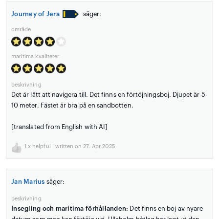
Journey of Jera
säger:
område
maritima kvaliteter
beskrivning
Det är lätt att navigera till. Det finns en förtöjningsboj. Djupet är 5-
10 meter. Fästet är bra på en sandbotten.
[translated from English with AI]
1
x helpful | written on 27. Apr 2025
Jan Marius
säger:
beskrivning
Insegling och maritima förhållanden:
Det finns en boj av nyare