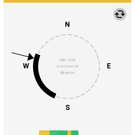
N
Mån 12:00
W
E
6 m/s from W
88 points
S
Next night