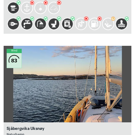
Wind
83
Sjåbergvika Uksnøy
Naturhamn