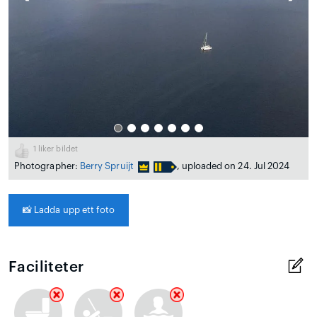
1
liker bildet
Photographer:
Berry Spruijt
, uploaded on 24. Jul 2024
📸
Ladda upp ett foto
Faciliteter