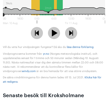
7m/s
2m/s
12:00
18:00
0:00
6:00
12:00
18:00
0:00
Man 10 Aug
Tir 11 Aug
Vill du veta hur vindpoängen fungerar? Då ska du
läsa denna förklaring
.
Vindprognoserna kommer från
yr.no
(Norges meteorologiska institut), och
uppdaterades senast för 1 timme och 53 minuter sedan (Måndag 10 Augusti
11:30). Nästa nattresultat visar dig den sämsta timmen mellan 22:00 och 08:00
nästa natt. Vi rekommenderar att du kontrollerar flera källor för
vindprognoser.
windy.com
är en bra hemsida för att visa större vindsystem.
De säkra vindriktningarna för denna hamn lades till 13. Jul 2021.
Klicka här för
att redigera
.
Senaste besök till Kroksholmane