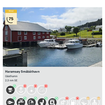
Wind
75
Haramsøy Småbåthavn
Gästhamn
2.3 nm SE