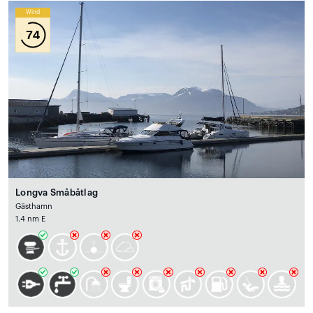
Wind
74
Longva Småbåtlag
Gästhamn
1.4 nm E