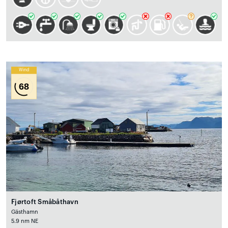
Wind
68
Fjørtoft Småbåthavn
Gästhamn
5.9 nm NE