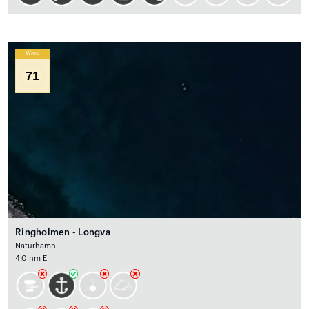
Wind
71
Ringholmen - Longva
Naturhamn
4.0 nm E