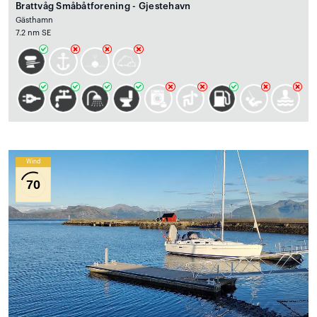
Brattvåg Småbåtforening - Gjestehavn
Gästhamn
7.2 nm SE
Wind
70