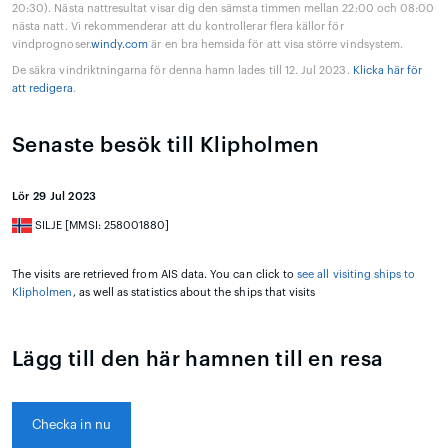
20:30). Nästa nattresultat visar dig den sämsta timmen mellan 22:00 och 08:00
nästa natt. Vi rekommenderar att du kontrollerar flera källor för
vindprognoser.
windy.com
är en bra hemsida för att visa större vindsystem.
De säkra vindriktningarna för denna hamn lades till 12. Jul 2023.
Klicka här för
att redigera
.
Senaste besök till Klipholmen
Lör 29 Jul 2023
SILJE [MMSI: 258001880]
The visits are retrieved from AIS data. You can click to
see all visiting ships to
Klipholmen
, as well as statistics about the ships that visits
Lägg till den här hamnen till en resa
Checka in nu