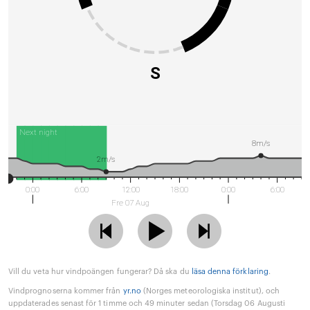
S
Next night
8m/s
2m/s
0:00
6:00
12:00
18:00
0:00
6:00
Fre 07 Aug
Vill du veta hur vindpoängen fungerar? Då ska du
läsa denna förklaring
.
Vindprognoserna kommer från
yr.no
(Norges meteorologiska institut), och
uppdaterades senast för 1 timme och 49 minuter sedan (Torsdag 06 Augusti