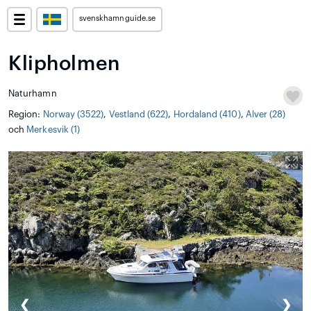
svenskhamnguide.se
Klipholmen
Naturhamn
Region:
Norway (3522)
,
Vestland (622)
,
Hordaland (410)
,
Alver (28)
och
Merkesvik (1)
❮
❯