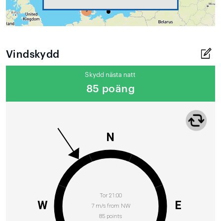
Vindskydd
Skydd nästa natt
85 poäng
N
Tor 21:00
W
E
7 m/s from NW
85 points