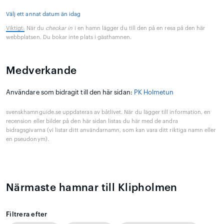
Välj ett annat datum än idag
Viktigt:
När du
checkar in
i en hamn lägger du till den på en resa på den här
webbplatsen. Du bokar inte plats i gästhamnen.
Medverkande
Användare som bidragit till den här sidan:
PK Holmetun
svenskhamnguide.se uppdateras av båtlivet. När du lägger till information, en
recension eller bilder på den här sidan listas du här med de andra
bidragsgivarna (vi listar ditt användarnamn, som kan vara ditt riktiga namn eller
en pseudonym).
Närmaste hamnar till Klipholmen
Filtrera efter