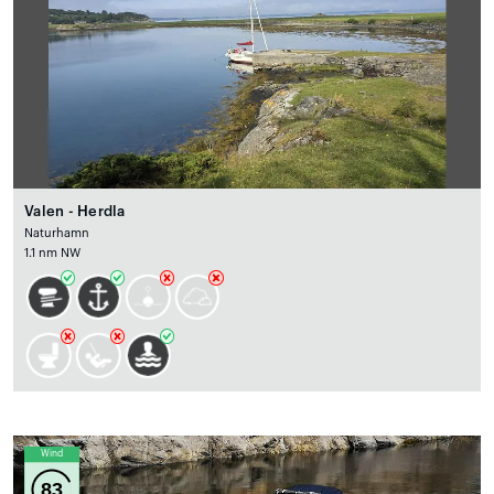
Valen - Herdla
Naturhamn
1.1 nm NW
Wind
83