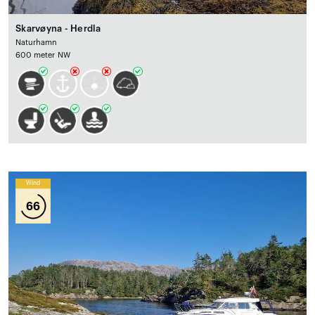
Skarvøyna - Herdla
Naturhamn
600 meter NW
Wind
66