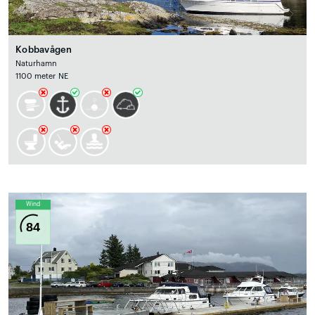
Kobbavågen
Naturhamn
1100 meter NE
Wind
84