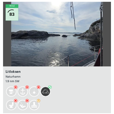
Wind
83
Litloksen
Naturhamn
1.9 nm SW