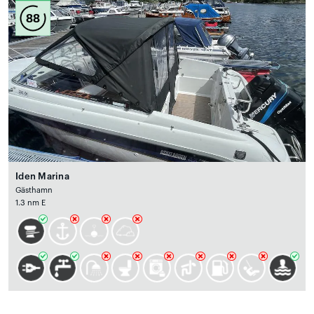
88
Iden Marina
Gästhamn
1.3 nm E