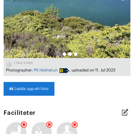
1
liker bildet
Photographer:
PK Holmetun
, uploaded on 11. Jul 2023
📸
Ladda upp ett foto
Faciliteter