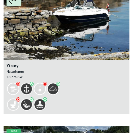
Ytstøy
Naturhamn
1.3 nm SW
Wind