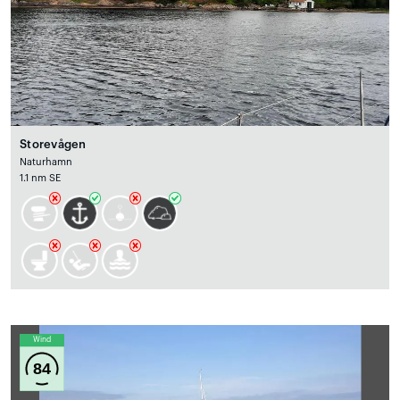
Storevågen
Naturhamn
1.1 nm SE
Wind
84