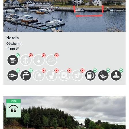
Herdla
Gästhamn
1.1 nm W
Wind
86