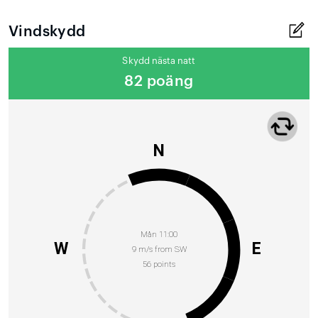
Vindskydd
Skydd nästa natt
82 poäng
N
Mån 11:00
W
E
9 m/s from SW
56 points