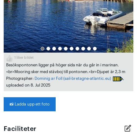
1
liker bildet
Besökspontonen ligger på höger sida när du går in i marinan.
<br>Mooring sker med stävboj till pontonen.<br>Djupet är 2,3 m
Photographer:
Dominig ar Foll
(sail-bretagne-atlantic.eu)
,
uploaded on 8. Jul 2025
📸
Ladda upp ett foto
Faciliteter