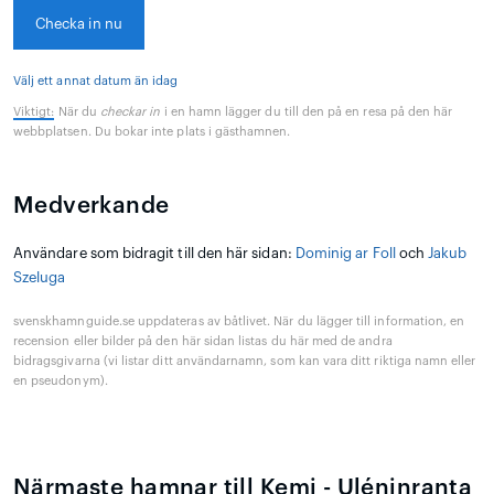
Checka in nu
Välj ett annat datum än idag
Viktigt:
När du
checkar in
i en hamn lägger du till den på en resa på den här
webbplatsen. Du bokar inte plats i gästhamnen.
Medverkande
Användare som bidragit till den här sidan:
Dominig ar Foll
och
Jakub
Szeluga
svenskhamnguide.se uppdateras av båtlivet. När du lägger till information, en
recension eller bilder på den här sidan listas du här med de andra
bidragsgivarna (vi listar ditt användarnamn, som kan vara ditt riktiga namn eller
en pseudonym).
Närmaste hamnar till Kemi - Uléninranta