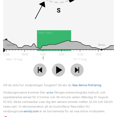
S
Next night
0m/s
10m/s
12:00
18:00
0:00
6:00
12:00
18:00
Man 10 Aug
Tir 11 Aug
Vill du veta hur vindpoängen fungerar? Då ska du
läsa denna förklaring
.
Vindprognoserna kommer från
yr.no
(Norges meteorologiska institut), och
uppdaterades senast för 2 timmar och 45 minuter sedan (Måndag 10 Augusti
10:30). Nästa nattresultat visar dig den sämsta timmen mellan 22:00 och 08:00
nästa natt. Vi rekommenderar att du kontrollerar flera källor för
vindprognoser.
windy.com
är en bra hemsida för att visa större vindsystem.