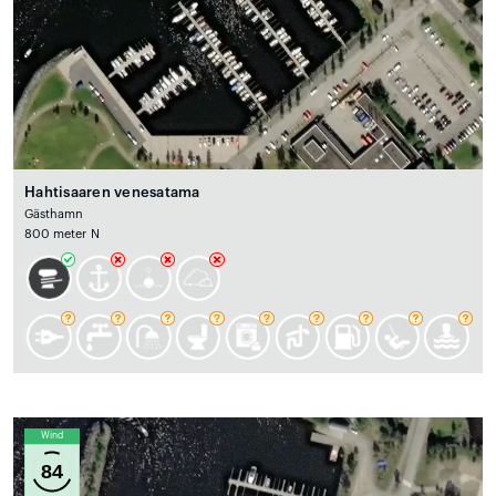
Hahtisaaren venesatama
Gästhamn
800 meter N
Wind
84