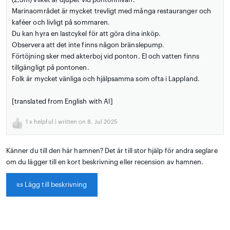
Marinaområdet är mycket trevligt med många restauranger och
kaféer och livligt på sommaren.
Du kan hyra en lastcykel för att göra dina inköp.
Observera att det inte finns någon bränslepump.
Förtöjning sker med akterboj vid ponton. El och vatten finns
tillgängligt på pontonen.
Folk är mycket vänliga och hjälpsamma som ofta i Lappland.
[translated from English with AI]
1
x helpful | written on 8. Jul 2025
Känner du till den här hamnen? Det är till stor hjälp för andra seglare
om du lägger till en kort beskrivning eller recension av hamnen.
📜
Lägg till beskrivning