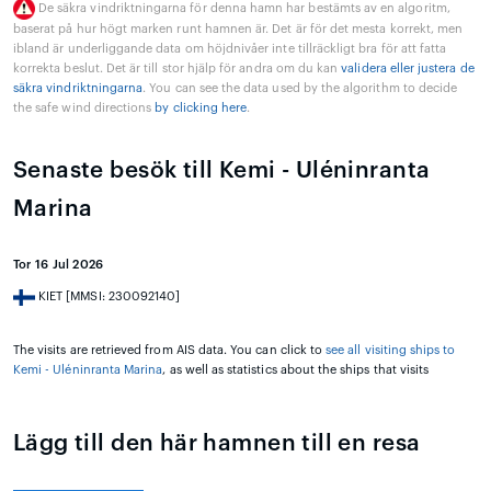
De säkra vindriktningarna för denna hamn har bestämts av en algoritm,
baserat på hur högt marken runt hamnen är. Det är för det mesta korrekt, men
ibland är underliggande data om höjdnivåer inte tillräckligt bra för att fatta
korrekta beslut. Det är till stor hjälp för andra om du kan
validera eller justera de
säkra vindriktningarna
. You can see the data used by the algorithm to decide
the safe wind directions
by clicking here
.
Senaste besök till Kemi - Uléninranta
Marina
Tor 16 Jul 2026
KIET [MMSI: 230092140]
The visits are retrieved from AIS data. You can click to
see all visiting ships to
Kemi - Uléninranta Marina
, as well as statistics about the ships that visits
Lägg till den här hamnen till en resa