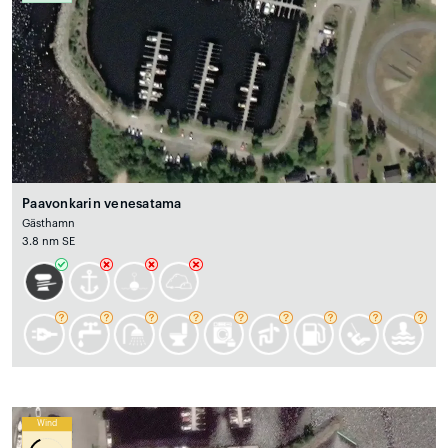
Paavonkarin venesatama
Gästhamn
3.8 nm SE
Wind