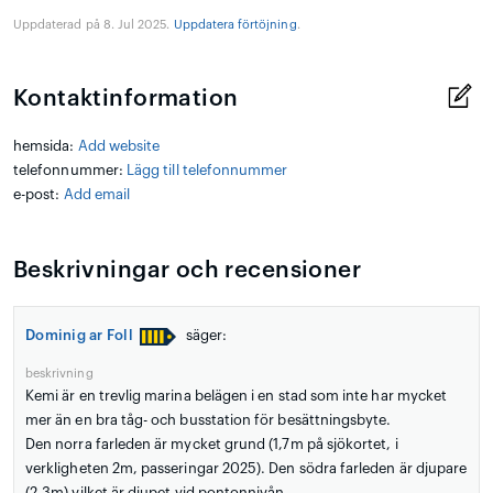
Uppdaterad på 8. Jul 2025.
Uppdatera förtöjning
.
Kontaktinformation
hemsida:
Add website
telefonnummer:
Lägg till telefonnummer
e-post:
Add email
Beskrivningar och recensioner
Dominig ar Foll
säger:
beskrivning
Kemi är en trevlig marina belägen i en stad som inte har mycket
mer än en bra tåg- och busstation för besättningsbyte.
Den norra farleden är mycket grund (1,7m på sjökortet, i
verkligheten 2m, passeringar 2025). Den södra farleden är djupare
(2,3m) vilket är djupet vid pontonnivån.