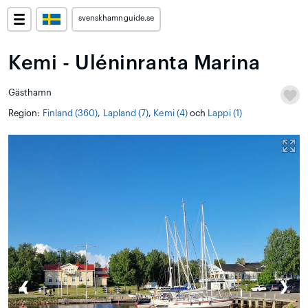
svenskhamnguide.se
Kemi - Uléninranta Marina
Gästhamn
Region:
Finland (360)
,
Lapland (7)
,
Kemi (4)
och
Lappi (1)
❮
❯