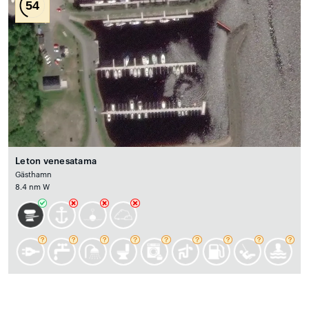
54
Leton venesatama
Gästhamn
8.4 nm W