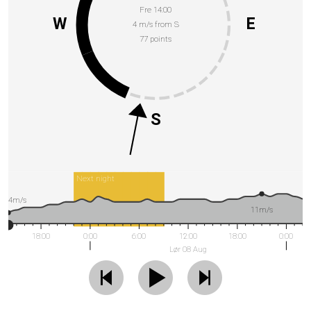
Fre 14:00
W
E
4 m/s from S
77 points
S
Next night
4m/s
11m/s
18:00
0:00
6:00
12:00
18:00
0:00
Lør 08 Aug