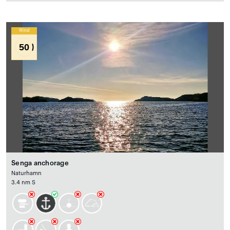
Wind
50
Senga anchorage
Naturhamn
3.4 nm S