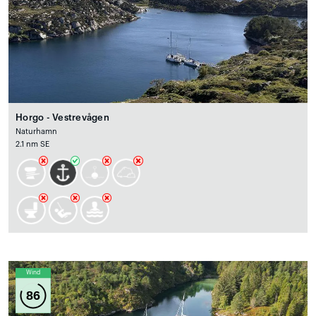
Horgo - Vestrevågen
Naturhamn
2.1 nm SE
Wind
86