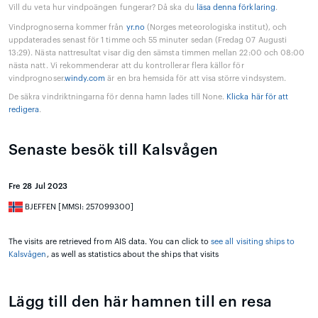
Vill du veta hur vindpoängen fungerar? Då ska du
läsa denna förklaring
.
Vindprognoserna kommer från
yr.no
(Norges meteorologiska institut), och
uppdaterades senast för 1 timme och 55 minuter sedan (Fredag 07 Augusti
13:29). Nästa nattresultat visar dig den sämsta timmen mellan 22:00 och 08:00
nästa natt. Vi rekommenderar att du kontrollerar flera källor för
vindprognoser.
windy.com
är en bra hemsida för att visa större vindsystem.
De säkra vindriktningarna för denna hamn lades till None.
Klicka här för att
redigera
.
Senaste besök till Kalsvågen
Fre 28 Jul 2023
BJEFFEN [MMSI: 257099300]
The visits are retrieved from AIS data. You can click to
see all visiting ships to
Kalsvågen
, as well as statistics about the ships that visits
Lägg till den här hamnen till en resa