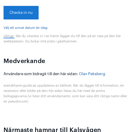
Checka in nu
Välj ett annat datum än idag
Viktigt:
När du
checkar in
i en hamn lägger du till den på en resa på den här
webbplatsen. Du bokar inte plats i gästhamnen.
Medverkande
Användare som bidragit till den här sidan:
Olav Pekeberg
svenskhamnguide.se uppdateras av båtlivet. När du lägger till information, en
recension eller bilder på den här sidan listas du här med de andra
bidragsgivarna (vi listar ditt användarnamn, som kan vara ditt riktiga namn eller
en pseudonym).
Närmaste hamnar till Kalsvågen