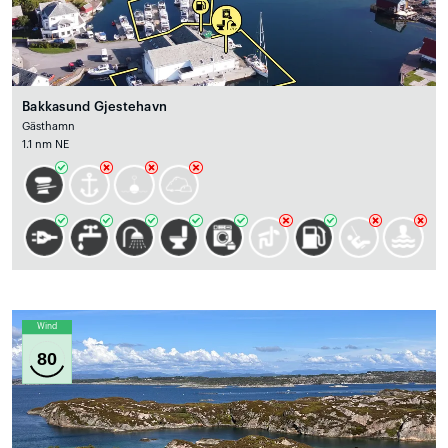
Bakkasund Gjestehavn
Gästhamn
1.1 nm NE
Wind
80