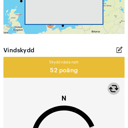
Vindskydd
Skydd nästa natt
52 poäng
N