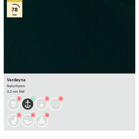
78
Vardøyna
Naturhamn
3.2 nm NW