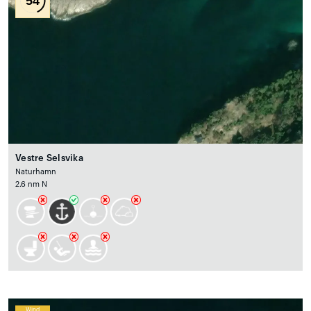
54
Vestre Selsvika
Naturhamn
2.6 nm N
Wind