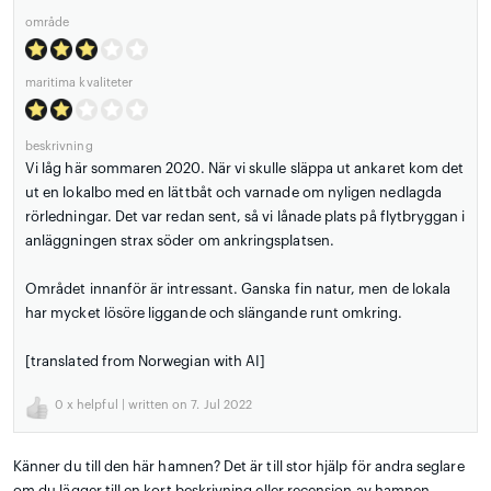
område
maritima kvaliteter
beskrivning
Vi låg här sommaren 2020. När vi skulle släppa ut ankaret kom det
ut en lokalbo med en lättbåt och varnade om nyligen nedlagda
rörledningar. Det var redan sent, så vi lånade plats på flytbryggan i
anläggningen strax söder om ankringsplatsen.
Området innanför är intressant. Ganska fin natur, men de lokala
har mycket lösöre liggande och slängande runt omkring.
[translated from Norwegian with AI]
0
x helpful | written on 7. Jul 2022
Känner du till den här hamnen? Det är till stor hjälp för andra seglare
om du lägger till en kort beskrivning eller recension av hamnen.