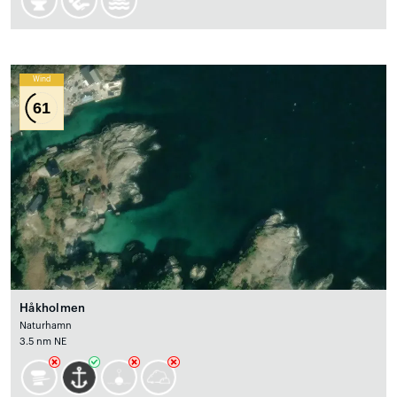
Wind
61
Håkholmen
Naturhamn
3.5 nm NE