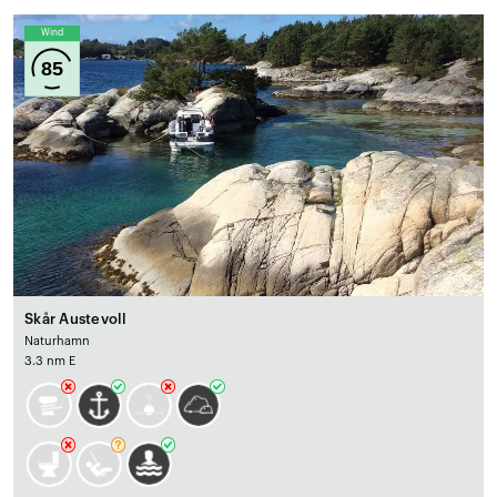
Wind
85
Skår Austevoll
Naturhamn
3.3 nm E