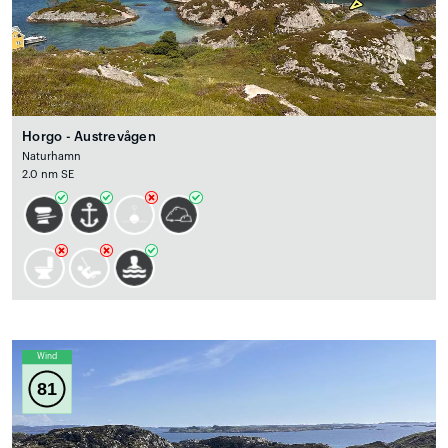
Horgo - Austrevågen
Naturhamn
2.0 nm SE
Wind
81