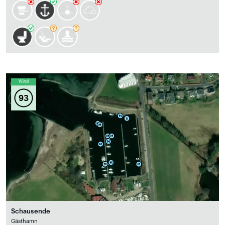
Wind
93
Schausende
Gästhamn