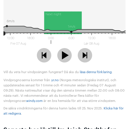
Next night
6m/s
1m/s
12:00
18:00
0:00
6:00
12:00
18:00
Fre 07 Aug
Lør 08 Aug
Vill du veta hur vindpoängen fungerar? Då ska du
läsa denna förklaring
.
Vindprognoserna kommer från
yr.no
(Norges meteorologiska institut), och
uppdaterades senast för 1 timme och 41 minuter sedan (Fredag 07 Augusti
09:29). Nästa nattresultat visar dig den sämsta timmen mellan 22:00 och 08:00
nästa natt. Vi rekommenderar att du kontrollerar flera källor för
vindprognoser.
windy.com
är en bra hemsida för att visa större vindsystem.
De säkra vindriktningarna för denna hamn lades till 25. Nov 2025.
Klicka här för
att redigera
.