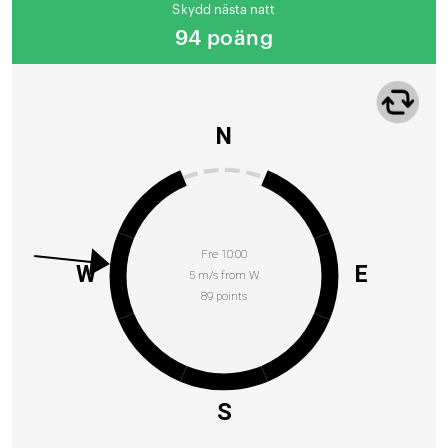
Skydd nästa natt
94 poäng
N
Fre 10:00
W
E
5 m/s from W
89 points
S