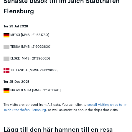
Senaste besök till Im Jaich Stadthafen
Flensburg
Tor 23 Jul 2026
MERCI [MMSI: 211631730]
TESSA [MMSI: 219033830]
ELSKE [MMSI: 211396020]
JUTLANDIA [MMSI: 219028066]
Tor 25 Dec 2025
PROVIDENTIA [MMSI: 211701340]
The visits are retrieved from AIS data. You can click to
see all visiting ships to Im
Jaich Stadthafen Flensburg
, as well as statistics about the ships that visits
Lägg till den här hamnen till en resa