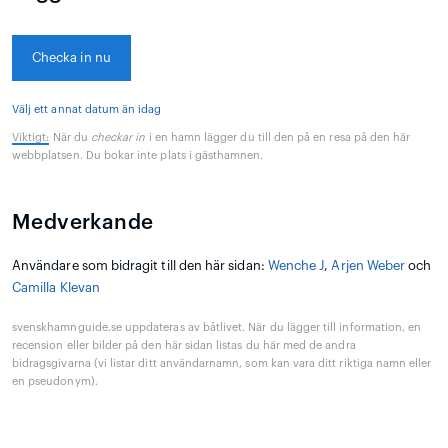
Checka in nu
Välj ett annat datum än idag
Viktigt:
När du
checkar in
i en hamn lägger du till den på en resa på den här
webbplatsen. Du bokar inte plats i gästhamnen.
Medverkande
Användare som bidragit till den här sidan:
Wenche J
,
Arjen Weber
och
Camilla Klevan
svenskhamnguide.se uppdateras av båtlivet. När du lägger till information, en
recension eller bilder på den här sidan listas du här med de andra
bidragsgivarna (vi listar ditt användarnamn, som kan vara ditt riktiga namn eller
en pseudonym).