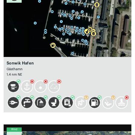
Sonwik Hafen
Gästhamn
1.4 nm NE
Wind