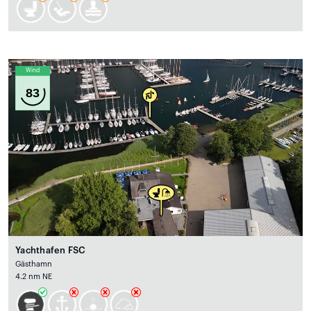
Wind
83
Yachthafen FSC
Gästhamn
4.2 nm NE