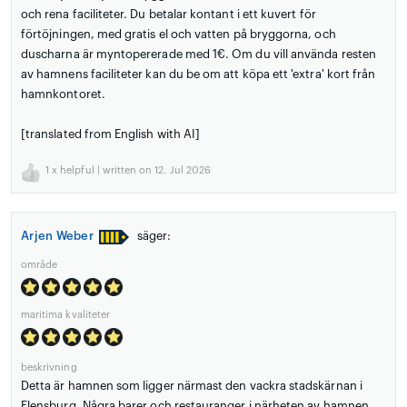
och rena faciliteter. Du betalar kontant i ett kuvert för
förtöjningen, med gratis el och vatten på bryggorna, och
duscharna är myntopererade med 1€. Om du vill använda resten
av hamnens faciliteter kan du be om att köpa ett 'extra' kort från
hamnkontoret.
[translated from English with AI]
1
x helpful | written on 12. Jul 2026
Arjen Weber
säger:
område
maritima kvaliteter
beskrivning
Detta är hamnen som ligger närmast den vackra stadskärnan i
Flensburg. Några barer och restauranger i närheten av hamnen