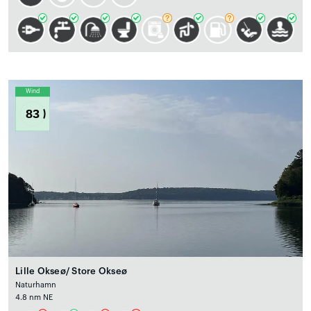
Wind
83
Lille Okseø/ Store Okseø
Naturhamn
4.8 nm NE