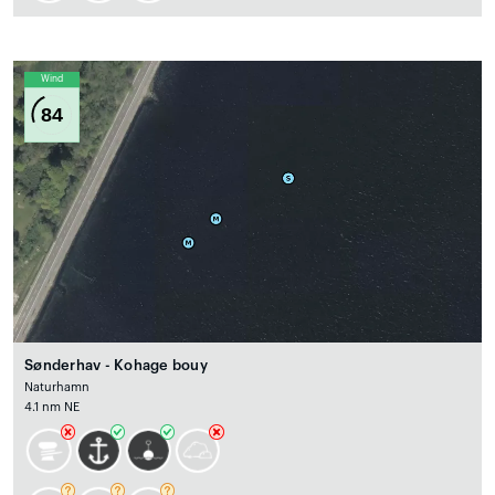
Wind
84
Sønderhav - Kohage bouy
Naturhamn
4.1 nm NE