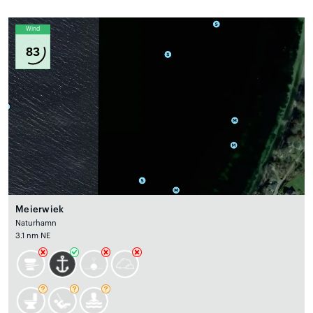
Wind
83
Meierwiek
Naturhamn
3.1 nm NE