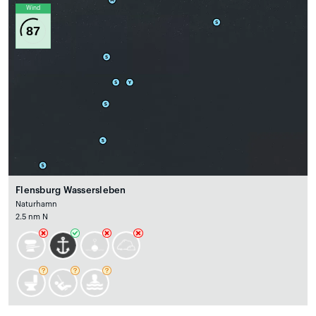
Wind
87
Flensburg Wassersleben
Naturhamn
2.5 nm N