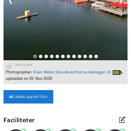
❮
❯
1
liker bildet
Photographer:
Arjen Weber
(de-vela-achterna.reislogger.nl)
,
uploaded on 25. Nov 2025
📸
Ladda upp ett foto
Faciliteter