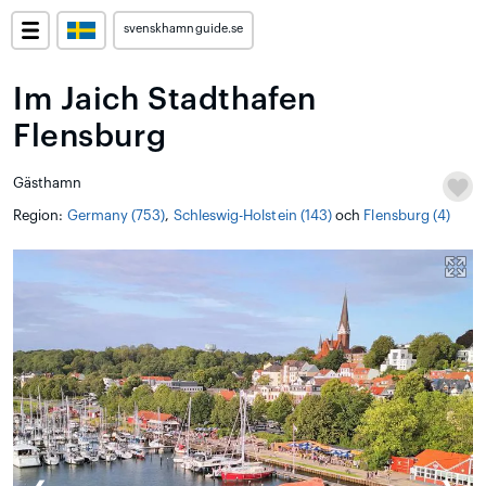
svenskhamnguide.se
Im Jaich Stadthafen
Flensburg
Gästhamn
Region:
Germany (753)
,
Schleswig-Holstein (143)
och
Flensburg (4)