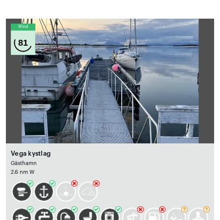
Wind
81
Vega kystlag
Gästhamn
2.6 nm W