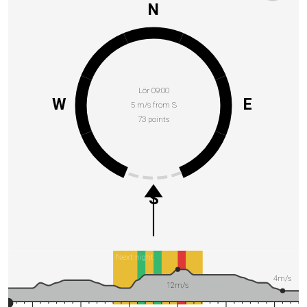
N
Lör 09:00
W
E
5 m/s from S
73 points
S
Next night
4m/s
12m/s