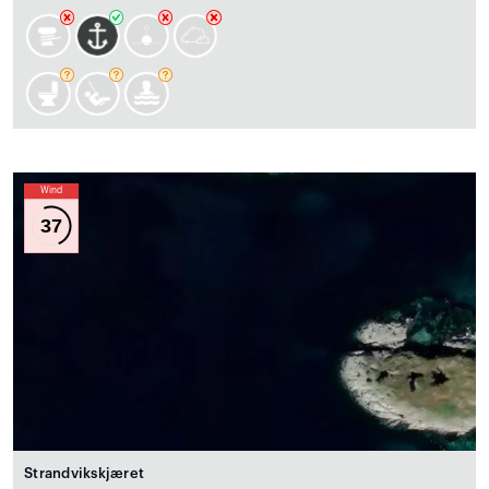
Wind
37
Strandvikskjæret