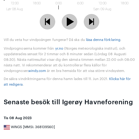
12:00
18:00
0:00
6:00
12:00
18:00
Lør 08 Aug
Søn 09 Aug
Vill du veta hur vindpoängen fungerar? Då ska du
läsa denna förklaring
.
Vindprognoserna kommer från
yr.no
(Norges meteorologiska institut), och
uppdaterades senast för 2 timmar och 8 minuter sedan (Lördag 08 Augusti
08:30). Nästa nattresultat visar dig den sämsta timmen mellan 22:00 och 08:00
nästa natt. Vi rekommenderar att du kontrollerar flera källor för
vindprognoser.
windy.com
är en bra hemsida för att visa större vindsystem.
De säkra vindriktningarna för denna hamn lades till 11. Jun 2021.
Klicka här för
att redigera
.
Senaste besök till Igerøy Havneforening
Tis 08 Aug 2023
WINGS [MMSI: 368139560]