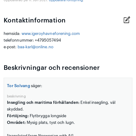
Uppdaterad på 11. Jun 2021.
Uppdatera förtöjning
.
Kontaktinformation
hemsida:
www.igeroyhavneforening.com
telefonnummer: +4795057494
e-post:
baa-karl@online.no
Beskrivningar och recensioner
Tor Solvang
säger:
beskrivning
Insegling och maritima förhållanden:
Enkel insegling, väl
skyddad.
Förtöjning:
Flytbrygga longside
Området:
Mysig plats, tyst och lugn.
[translated from Norwegian with AI]