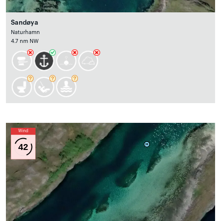
Sandøya
Naturhamn
4.7 nm NW
Wind
42