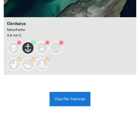
Gårdsøya
Naturhamn
4.8 nm E
Visa fler hamnar