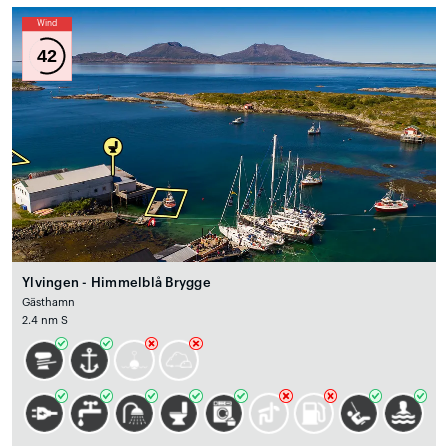
Wind
42
Ylvingen - Himmelblå Brygge
Gästhamn
2.4 nm S