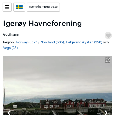
svenskhamnguide.se
Igerøy Havneforening
Gästhamn
Region:
Norway (3524)
,
Nordland (686)
,
Helgelandskysten (258)
och
Vega (25)
❮
❯