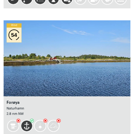
Wind
54
Forøya
Naturhamn
2.8 nm NW