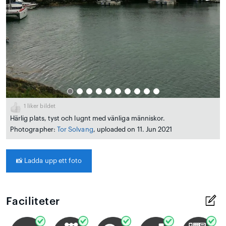
1
liker bildet
Härlig plats, tyst och lugnt med vänliga människor.
Photographer:
Tor Solvang
, uploaded on 11. Jun 2021
📸
Ladda upp ett foto
Faciliteter