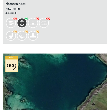
Hamnsundet
Naturhamn
4.4 nm E
Wind
50