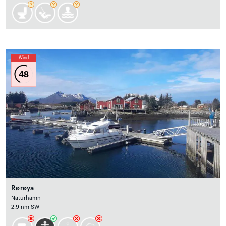
Wind
48
Rørøya
Naturhamn
2.9 nm SW