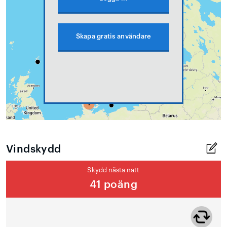
Skapa gratis användare
Vindskydd
Skydd nästa natt
41 poäng