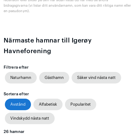
recension eller bilder på den här sidan listas du här med de andra
bidragsgivarna (vi listar ditt användarnamn, som kan vara ditt riktiga namn eller
en pseudonym).
Närmaste hamnar till Igerøy
Havneforening
Filtrera efter
Naturhamn
Gästhamn
Säker vind nästa natt
Sortera efter
Avstånd
Alfabetisk
Popularitet
Vindskydd nästa natt
26
hamnar