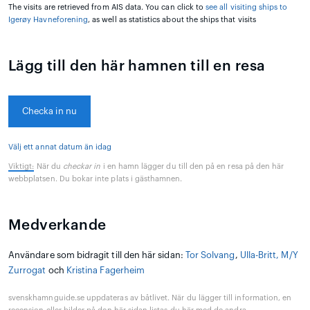
The visits are retrieved from AIS data. You can click to
see all visiting ships to
Igerøy Havneforening
, as well as statistics about the ships that visits
Lägg till den här hamnen till en resa
Checka in nu
Välj ett annat datum än idag
Viktigt:
När du
checkar in
i en hamn lägger du till den på en resa på den här
webbplatsen. Du bokar inte plats i gästhamnen.
Medverkande
Användare som bidragit till den här sidan:
Tor Solvang
,
Ulla-Britt, M/Y
Zurrogat
och
Kristina Fagerheim
svenskhamnguide.se uppdateras av båtlivet. När du lägger till information, en