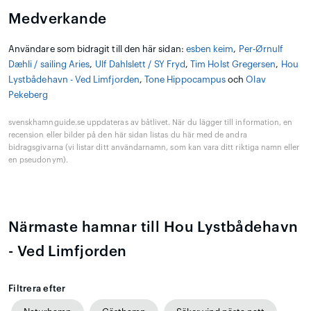
Medverkande
Användare som bidragit till den här sidan:
esben keim
,
Per-Ørnulf
Dæhli / sailing Aries
,
Ulf Dahlslett / SY Fryd
,
Tim Holst Gregersen
,
Hou
Lystbådehavn - Ved Limfjorden
,
Tone Hippocampus
och
Olav
Pekeberg
svenskhamnguide.se uppdateras av båtlivet. När du lägger till information, en
recension eller bilder på den här sidan listas du här med de andra
bidragsgivarna (vi listar ditt användarnamn, som kan vara ditt riktiga namn eller
en pseudonym).
Närmaste hamnar till Hou Lystbådehavn
- Ved Limfjorden
Filtrera efter