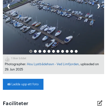
❮
❯
1
liker bildet
Photographer:
Hou Lystbådehavn - Ved Limfjorden
, uploaded on
29. Jun 2025
📸
Ladda upp ett foto
Faciliteter