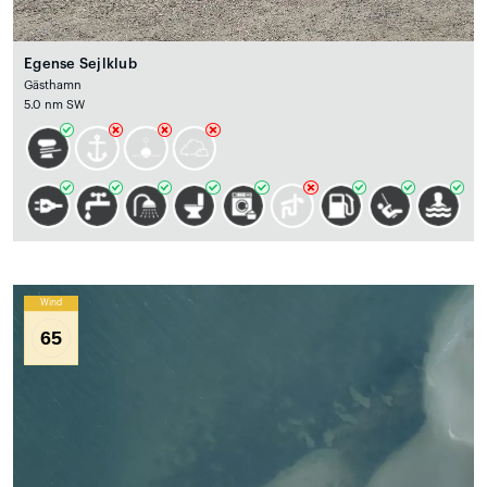
Egense Sejlklub
Gästhamn
5.0 nm SW
Wind
65