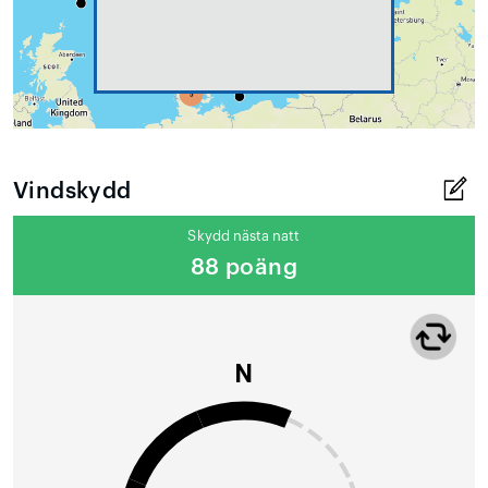
Vindskydd
Skydd nästa natt
88 poäng
N