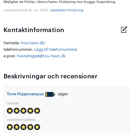
Möjlighet att förtöja i denna hamn: Förtöjning mot brygga, Svajankring.
Uppdaterad på 28. Jun 2025.
Uppdatera förtöjning
.
Kontaktinformation
hemsida:
hou-havn.dk/
telefonnummer:
Lägg till telefonnummer
e-post:
havnefoged@hou-havn.dk
Beskrivningar och recensioner
Tone Hippocampus
säger:
område
maritima kvaliteter