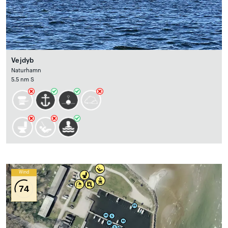
Vejdyb
Naturhamn
5.5 nm S
Wind
74