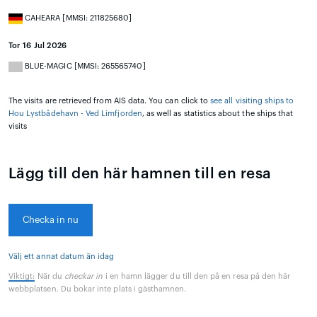
CAHEARA [MMSI: 211825680]
Tor 16 Jul 2026
BLUE-MAGIC [MMSI: 265565740]
The visits are retrieved from AIS data. You can click to
see all visiting ships to
Hou Lystbådehavn - Ved Limfjorden
, as well as statistics about the ships that
visits
Lägg till den här hamnen till en resa
Checka in nu
Välj ett annat datum än idag
Viktigt:
När du
checkar in
i en hamn lägger du till den på en resa på den här
webbplatsen. Du bokar inte plats i gästhamnen.