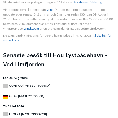
Vill du veta hur vindpoängen fungerar? Då ska du
läsa denna förklaring
.
Vindprognoserna kommer från
yr.no
(Norges meteorologiska institut), och
uppdaterades senast för 2 timmar och 6 minuter sedan (Söndag 09 Augusti
12:30). Nästa nattresultat visar dig den sämsta timmen mellan 22:00 och 08:00
nästa natt. Vi rekommenderar att du kontrollerar flera källor för
vindprognoser.
windy.com
är en bra hemsida för att visa större vindsystem.
De säkra vindriktningarna för denna hamn lades till 14. Jul 2023.
Klicka här för
att redigera
.
Senaste besök till Hou Lystbådehavn -
Ved Limfjorden
Lör 08 Aug 2026
CONTIGO [MMSI: 211409480]
QUAX [MMSI: 211706560]
Tis 21 Jul 2026
HECEKA [MMSI: 219032261]