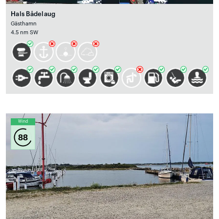
Hals Bådelaug
Gästhamn
4.5 nm SW
Wind
88