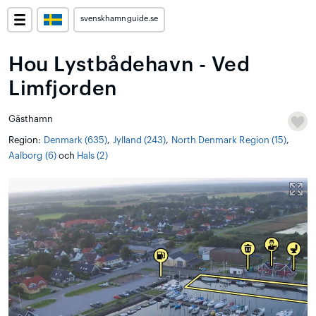
svenskhamnguide.se
Hou Lystbådehavn - Ved
Limfjorden
Gästhamn
Region:
Denmark (635)
,
Jylland (243)
,
North Denmark Region (15)
,
Aalborg (6)
och
Hals (2)