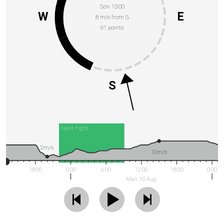
Sön 13:00
W
E
8 m/s from S
61 points
S
Next night
2m/s
10m/s
18:00
0:00
6:00
12:00
18:00
0:00
Man 10 Aug