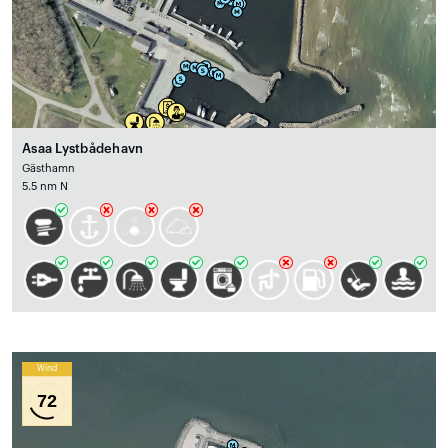
Asaa Lystbådehavn
Gästhamn
5.5 nm N
Wind
72