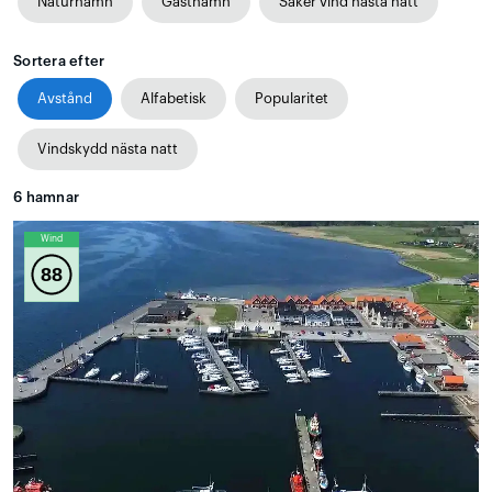
Naturhamn
Gästhamn
Säker vind nästa natt
Sortera efter
Avstånd
Alfabetisk
Popularitet
Vindskydd nästa natt
6
hamnar
Wind
88