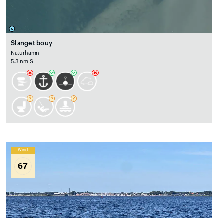
Slanget bouy
Naturhamn
5.3 nm S
Wind
67