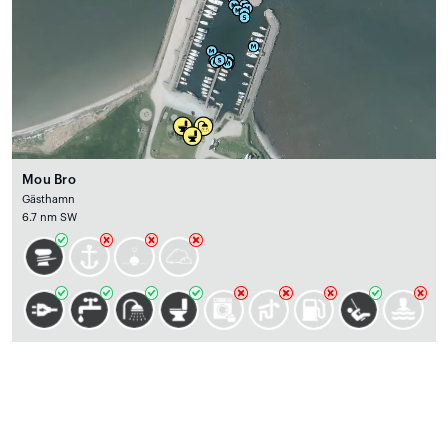
Mou Bro
Gästhamn
6.7 nm SW