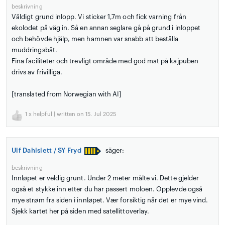
beskrivning
Väldigt grund inlopp. Vi sticker 1,7m och fick varning från
ekolodet på väg in. Så en annan seglare gå på grund i inloppet
och behövde hjälp, men hamnen var snabb att beställa
muddringsbåt.
Fina faciliteter och trevligt område med god mat på kajpuben
drivs av frivilliga.
[translated from Norwegian with AI]
1
x helpful | written on 15. Jul 2025
Ulf Dahlslett / SY Fryd
säger:
beskrivning
Innløpet er veldig grunt. Under 2 meter målte vi. Dette gjelder
også et stykke inn etter du har passert moloen. Opplevde også
mye strøm fra siden i innløpet. Vær forsiktig når det er mye vind.
Sjekk kartet her på siden med satellittoverlay.