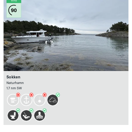
Wind
90
Sokken
Naturhamn
1.7 nm SW