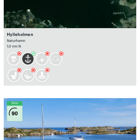
Hylleholmen
Naturhamn
1.0 nm N
Wind
90