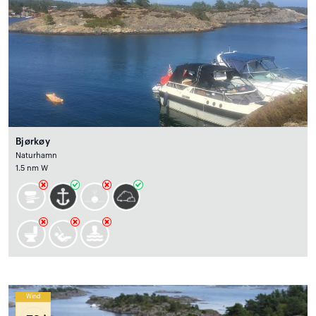
Bjørkøy
Naturhamn
1.5 nm W
Wind