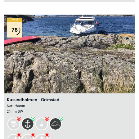
Wind
78
Kusundholmen - Grimstad
Naturhamn
2.1 nm SW