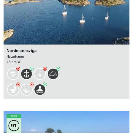
Nordmannsviga
Naturhamn
1.3 nm W
Wind
91