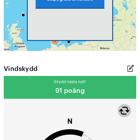
Vindskydd
Skydd nästa natt
91 poäng
N