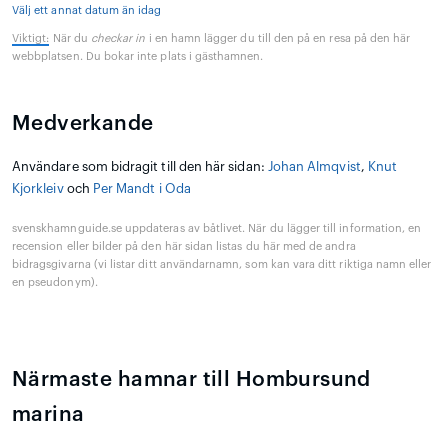
Välj ett annat datum än idag
Viktigt:
När du
checkar in
i en hamn lägger du till den på en resa på den här
webbplatsen. Du bokar inte plats i gästhamnen.
Medverkande
Användare som bidragit till den här sidan:
Johan Almqvist
,
Knut
Kjorkleiv
och
Per Mandt i Oda
svenskhamnguide.se uppdateras av båtlivet. När du lägger till information, en
recension eller bilder på den här sidan listas du här med de andra
bidragsgivarna (vi listar ditt användarnamn, som kan vara ditt riktiga namn eller
en pseudonym).
Närmaste hamnar till Hombursund
marina