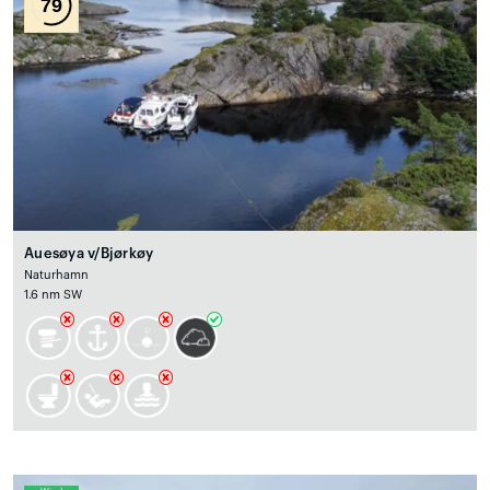
79
Auesøya v/Bjørkøy
Naturhamn
1.6 nm SW