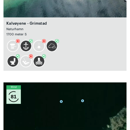
Kalvøyene - Grimstad
Naturhamn
1700 meter S
Wind
81