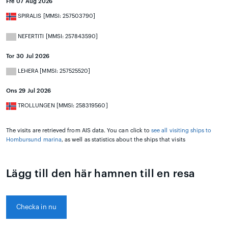
Fre 07 Aug 2026
SPIRALIS [MMSI: 257503790]
NEFERTITI [MMSI: 257843590]
Tor 30 Jul 2026
LEHERA [MMSI: 257525520]
Ons 29 Jul 2026
TROLLUNGEN [MMSI: 258319560]
The visits are retrieved from AIS data. You can click to
see all visiting ships to
Hombursund marina
, as well as statistics about the ships that visits
Lägg till den här hamnen till en resa
Checka in nu