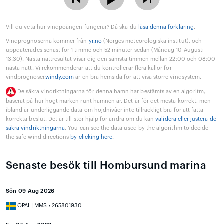
Vill du veta hur vindpoängen fungerar? Då ska du
läsa denna förklaring
.
Vindprognoserna kommer från
yr.no
(Norges meteorologiska institut), och
uppdaterades senast för 1 timme och 52 minuter sedan (Måndag 10 Augusti
13:30). Nästa nattresultat visar dig den sämsta timmen mellan 22:00 och 08:00
nästa natt. Vi rekommenderar att du kontrollerar flera källor för
vindprognoser.
windy.com
är en bra hemsida för att visa större vindsystem.
De säkra vindriktningarna för denna hamn har bestämts av en algoritm,
baserat på hur högt marken runt hamnen är. Det är för det mesta korrekt, men
ibland är underliggande data om höjdnivåer inte tillräckligt bra för att fatta
korrekta beslut. Det är till stor hjälp för andra om du kan
validera eller justera de
säkra vindriktningarna
. You can see the data used by the algorithm to decide
the safe wind directions
by clicking here
.
Senaste besök till Hombursund marina
Sön 09 Aug 2026
OPAL [MMSI: 265801930]