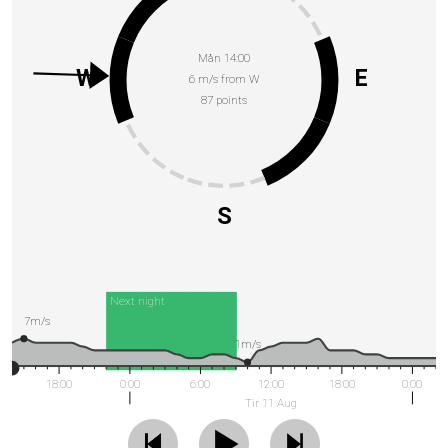
Mån 14:00
W
E
6 m/s from W
87 points
S
Next night
7m/s
1m/s
18:00
0:00
6:00
12:00
18:00
0:00
Tir 11 Aug