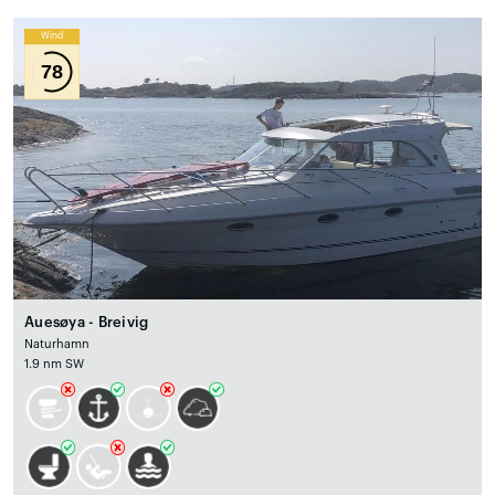
Wind
78
Auesøya - Breivig
Naturhamn
1.9 nm SW