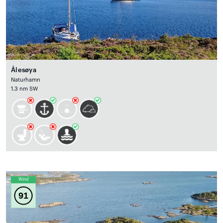
Ålesøya
Naturhamn
1.3 nm SW
Wind
91