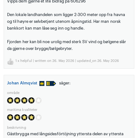
Vipps dem gjerne et lite bidrag på 606296
Den lokale landhandelen som ligger 2-300 meter opp fra havna
og til høyre er selvbetjent utenom åpningstid. Har man norsk
bankkort kan man låse seg inn og handle.
Fjorden her kan bli noe urolig med sterk SV vind og bølgene slår
da gjerne over brygge/bølgebryter.
1
x helpful | written on 26. May 2026 | updated_on 26. May 2026
Johan Almqvist
säger:
område
maritima kvaliteter
beskrivning
Gästbrygga med långsidesförtöjning yttersta delen av yttersta