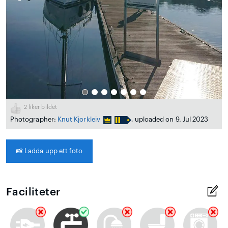
2
liker bildet
Photographer:
Knut Kjorkleiv
, uploaded on 9. Jul 2023
📸
Ladda upp ett foto
Faciliteter