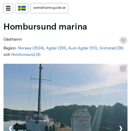
svenskhamnguide.se
Hombursund marina
Gästhamn
Region:
Norway (3524)
,
Agder (291)
,
Aust-Agder (151)
,
Grimstad (28)
och
Homborsund (4)
❮
❯