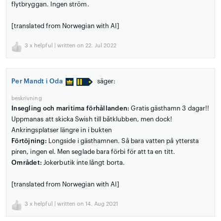
flytbryggan. Ingen ström.
[translated from Norwegian with AI]
3
x helpful | written on 22. Jul 2022
Per Mandt i Oda
säger:
beskrivning
Insegling och maritima förhållanden:
Gratis gästhamn 3 dagar!!
Uppmanas att skicka Swish till båtklubben, men dock!
Ankringsplatser längre in i bukten
Förtöjning:
Longside i gästhamnen. Så bara vatten på yttersta
piren, ingen el. Men seglade bara förbi för att ta en titt.
Området:
Jokerbutik inte långt borta.
[translated from Norwegian with AI]
3
x helpful | written on 14. Aug 2021