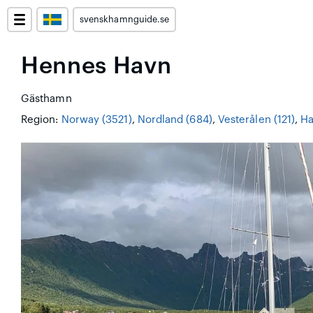
svenskhamnguide.se
Hennes Havn
Gästhamn
Region:
Norway (3521)
,
Nordland (684)
,
Vesterålen (121)
,
Ha