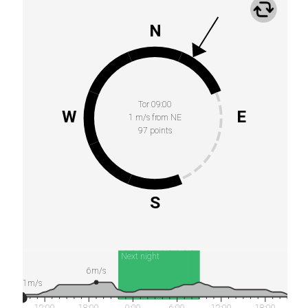
N
Tor 09:00
W
E
1 m/s from NE
97 points
S
Next night
6m/s
1m/s