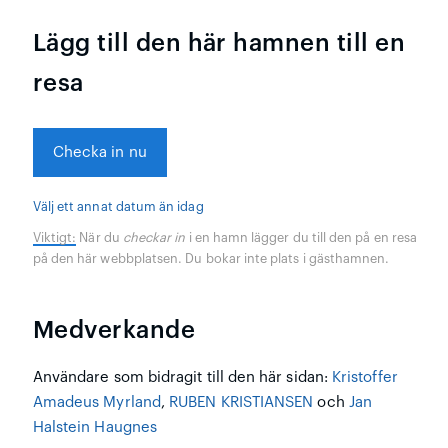
Lägg till den här hamnen till en
resa
Checka in nu
Välj ett annat datum än idag
Viktigt:
När du
checkar in
i en hamn lägger du till den på en resa
på den här webbplatsen. Du bokar inte plats i gästhamnen.
Medverkande
Användare som bidragit till den här sidan:
Kristoffer
Amadeus Myrland
,
RUBEN KRISTIANSEN
och
Jan
Halstein Haugnes