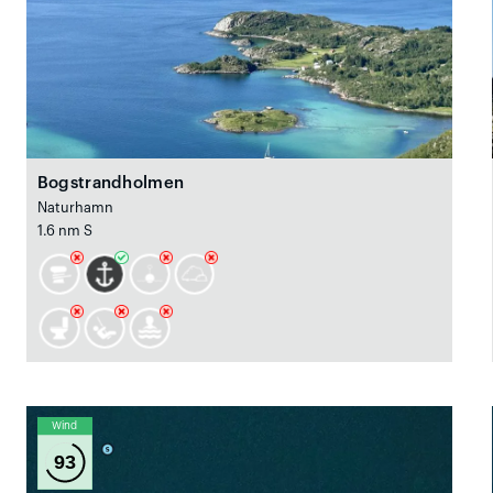
Bogstrandholmen
Naturhamn
1.6 nm S
Wind
93