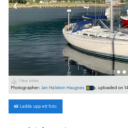
❮
1
liker bildet
Photographer:
Jan Halstein Haugnes
, uploaded on 1
📸
Ladda upp ett foto