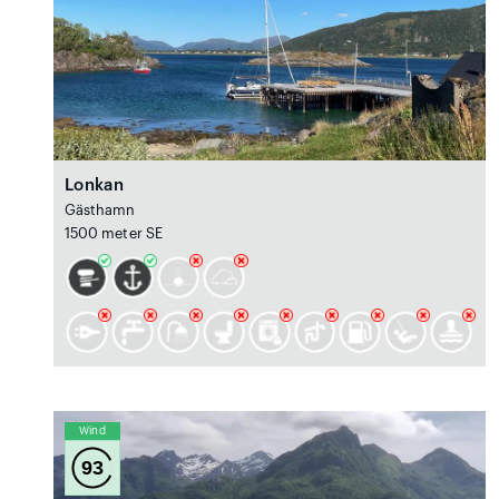
Lonkan
Gästhamn
1500 meter SE
Wind
93