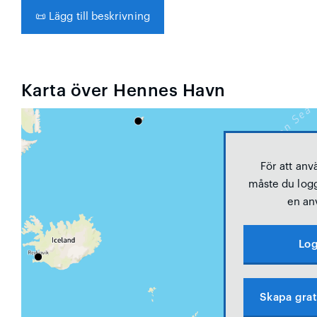
📜
Lägg till beskrivning
Karta över Hennes Havn
För att anv
måste du logg
en an
Log
Skapa grat