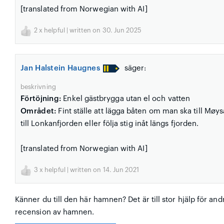
[translated from Norwegian with AI]
2
x helpful | written on 30. Jun 2025
Jan Halstein Haugnes
säger:
beskrivning
Förtöjning:
Enkel gästbrygga utan el och vatten
Området:
Fint ställe att lägga båten om man ska till Mø
till Lonkanfjorden eller följa stig inåt längs fjorden.
[translated from Norwegian with AI]
3
x helpful | written on 14. Jun 2021
Känner du till den här hamnen? Det är till stor hjälp för and
recension av hamnen.