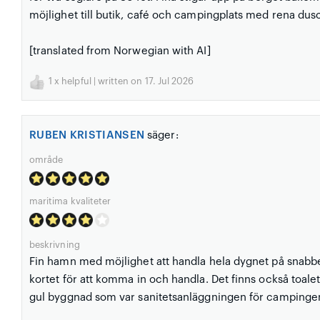
möjlighet till butik, café och campingplats med rena dus
[translated from Norwegian with AI]
1
x helpful | written on 17. Jul 2026
RUBEN KRISTIANSEN
säger:
område
maritima kvaliteter
beskrivning
Fin hamn med möjlighet att handla hela dygnet på snabber
kortet för att komma in och handla. Det finns också toa
gul byggnad som var sanitetsanläggningen för campingen