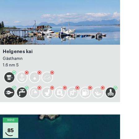
Helgenes kai
Gästhamn
1.6 nm S
Wind
85