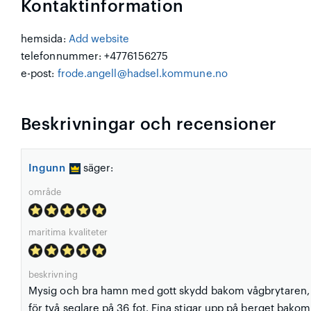
Kontaktinformation
hemsida:
Add website
telefonnummer: +4776156275
e-post:
frode.angell@hadsel.kommune.no
Beskrivningar och recensioner
Ingunn
säger:
område
maritima kvaliteter
beskrivning
Mysig och bra hamn med gott skydd bakom vågbrytaren, ä
för två seglare på 36 fot. Fina stigar upp på berget bak