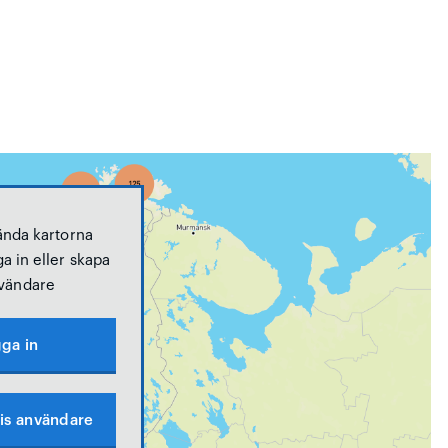
ända kartorna
a in eller skapa
vändare
ga in
is användare