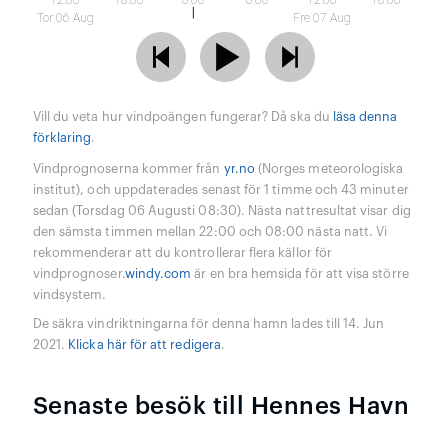
12:00
18:00
0:00
6:00
12:00
18:00
Tor 06 Aug
Fre 07 Aug
Vill du veta hur vindpoängen fungerar? Då ska du
läsa denna
förklaring
.
Vindprognoserna kommer från
yr.no
(Norges meteorologiska
institut), och uppdaterades senast för 1 timme och 43 minuter
sedan (Torsdag 06 Augusti 08:30). Nästa nattresultat visar dig
den sämsta timmen mellan 22:00 och 08:00 nästa natt. Vi
rekommenderar att du kontrollerar flera källor för
vindprognoser.
windy.com
är en bra hemsida för att visa större
vindsystem.
De säkra vindriktningarna för denna hamn lades till 14. Jun
2021.
Klicka här för att redigera
.
Senaste besök till Hennes Havn