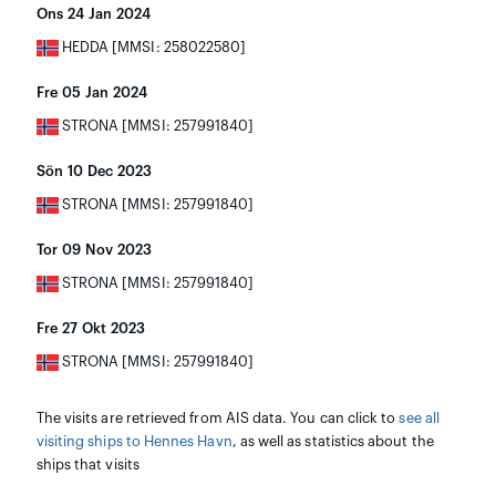
Ons 24 Jan 2024
HEDDA [MMSI: 258022580]
Fre 05 Jan 2024
STRONA [MMSI: 257991840]
Sön 10 Dec 2023
STRONA [MMSI: 257991840]
Tor 09 Nov 2023
STRONA [MMSI: 257991840]
Fre 27 Okt 2023
STRONA [MMSI: 257991840]
The visits are retrieved from AIS data. You can click to
see all
visiting ships to Hennes Havn
, as well as statistics about the
ships that visits