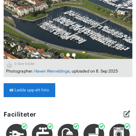
0
liker bildet
Photographer:
Haven Wemeldinge
, uploaded on 8. Sep 2025
📸
Ladda upp ett foto
Faciliteter