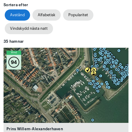
Sortera efter
Avstånd
Alfabetisk
Popularitet
Vindskydd nästa natt
35
hamnar
Wind
94
Prins Willem-Alexanderhaven