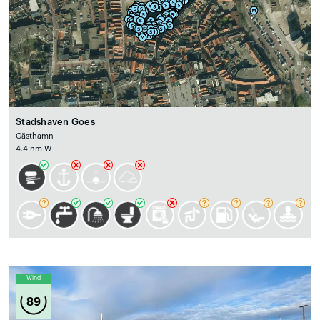
Stadshaven Goes
Gästhamn
4.4 nm W
Wind
89