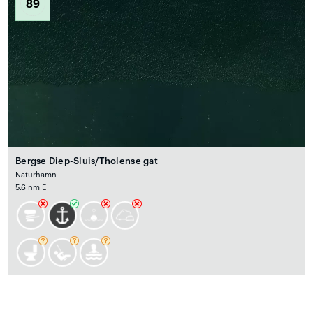
89
Bergse Diep-Sluis/Tholense gat
Naturhamn
5.6 nm E