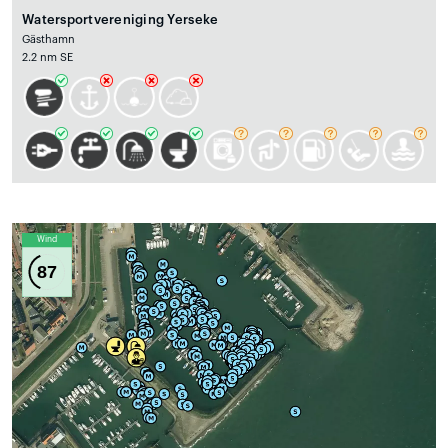
Watersportvereniging Yerseke
Gästhamn
2.2 nm SE
Wind
87