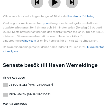
Vill du veta hur vindpoängen fungerar? Då ska du
läsa denna förklaring
.
Vindprognoserna kommer från
yr.no
(Norges meteorologiska institut), och
uppdaterades senast för 4 timmar och 34 minuter sedan (Torsdag 06 Augusti
02:16). Nästa nattresultat visar dig den sämsta timmen mellan 22:00 och 08:00
nästa natt. Vi rekommenderar att du kontrollerar flera källor för
vindprognoser.
windy.com
är en bra hemsida för att visa större vindsystem.
De säkra vindriktningarna för denna hamn lades till 28. Jan 2025.
Klicka här för
att redigera
.
Senaste besök till Haven Wemeldinge
Tis 04 Aug 2026
DE ZOUTE ZEE [MMSI: 244070257]
JERN-LADYEN [MMSI: 219020352]
Mån 03 Aug 2026