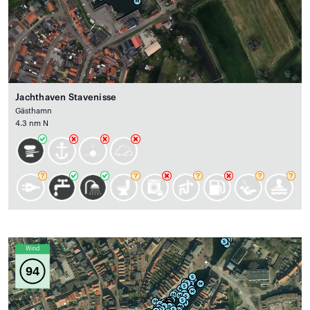
Jachthaven Stavenisse
Gästhamn
4.3 nm N
Wind
94