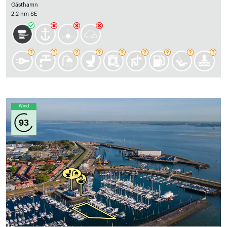
Gästhamn
2.2 nm SE
Wind
93