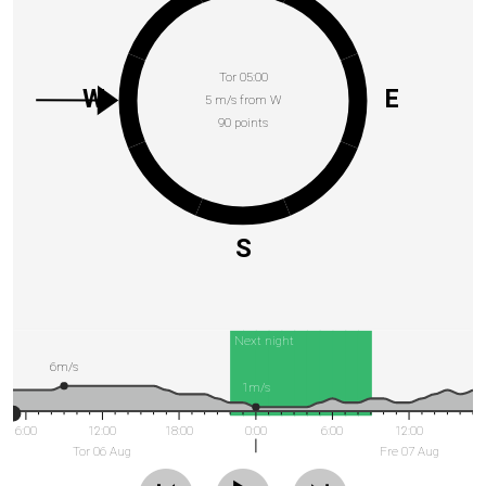
Tor 05:00
W
E
5 m/s from W
90 points
S
Next night
6m/s
1m/s
6:00
12:00
18:00
0:00
6:00
12:00
Tor 06 Aug
Fre 07 Aug