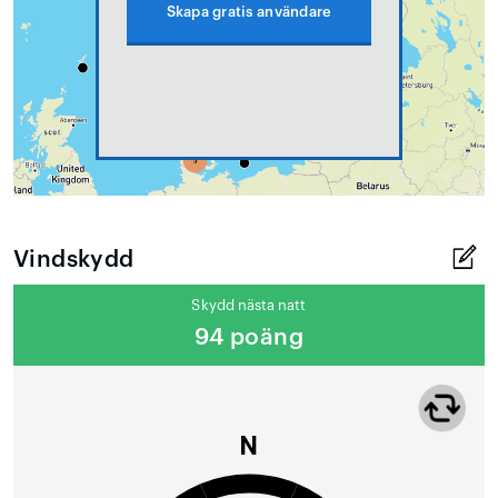
Skapa gratis användare
Vindskydd
Skydd nästa natt
94 poäng
N