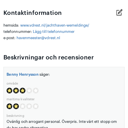
Kontaktinformation
hemsida:
www.vdrest.nl/jachthaven-wemeldinge/
telefonnummer:
Lägg till telefonnummer
e-post:
havenmeester@vdrest.nl
Beskrivningar och recensioner
Benny Henrysson
säger:
område
maritima kvaliteter
beskrivning
Ovänlig och arrogant personal. Överpris. Inte värt ett stopp om
du har andra alternativa.