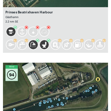
Prinses Beatrixhaven Harbour
Gästhamn
2.2 nm SE
Wind
94