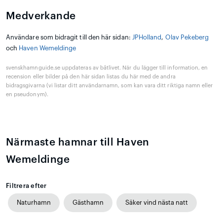
Medverkande
Användare som bidragit till den här sidan:
JPHolland
,
Olav Pekeberg
och
Haven Wemeldinge
svenskhamnguide.se uppdateras av båtlivet. När du lägger till information, en
recension eller bilder på den här sidan listas du här med de andra
bidragsgivarna (vi listar ditt användarnamn, som kan vara ditt riktiga namn eller
en pseudonym).
Närmaste hamnar till Haven
Wemeldinge
Filtrera efter
Naturhamn
Gästhamn
Säker vind nästa natt