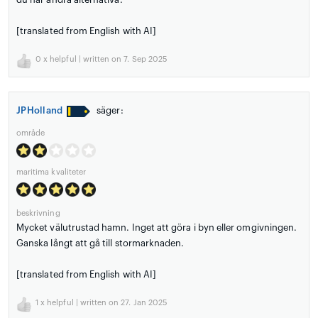
[translated from English with AI]
0
x helpful | written on 7. Sep 2025
JPHolland
säger:
område
maritima kvaliteter
beskrivning
Mycket välutrustad hamn. Inget att göra i byn eller omgivningen.
Ganska långt att gå till stormarknaden.
[translated from English with AI]
1
x helpful | written on 27. Jan 2025