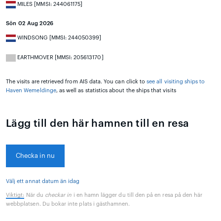
MILES [MMSI: 244061175]
Sön 02 Aug 2026
WINDSONG [MMSI: 244050399]
EARTHMOVER [MMSI: 205613170]
The visits are retrieved from AIS data. You can click to
see all visiting ships to
Haven Wemeldinge
, as well as statistics about the ships that visits
Lägg till den här hamnen till en resa
Checka in nu
Välj ett annat datum än idag
Viktigt:
När du
checkar in
i en hamn lägger du till den på en resa på den här
webbplatsen. Du bokar inte plats i gästhamnen.