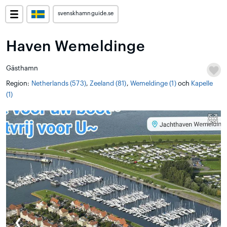
svenskhamnguide.se
Haven Wemeldinge
Gästhamn
Region:
Netherlands (573)
,
Zeeland (81)
,
Wemeldinge (1)
och
Kapelle
(1)
❮
❯