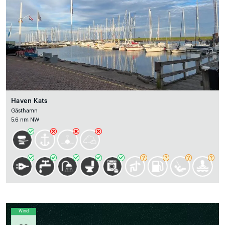
Haven Kats
Gästhamn
5.6 nm NW
Wind