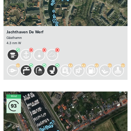
Jachthaven De Werf
Gästhamn
4.3 nm W
Wind
93