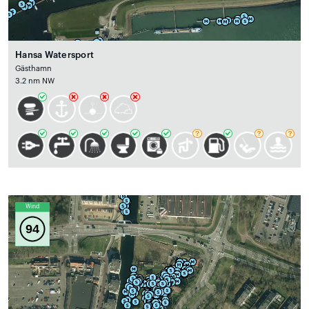
Hansa Watersport
Gästhamn
3.2 nm NW
Wind
94