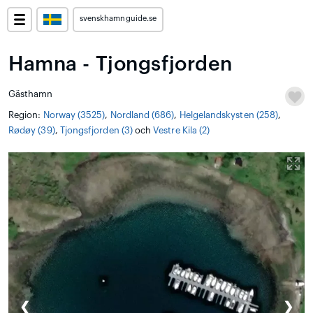
svenskhamnguide.se
Hamna - Tjongsfjorden
Gästhamn
Region:
Norway (3525)
,
Nordland (686)
,
Helgelandskysten (258)
,
Rødøy (39)
,
Tjongsfjorden (3)
och
Vestre Kila (2)
❮
❯