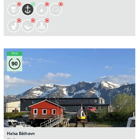
Wind
90
Halsa Båthavn