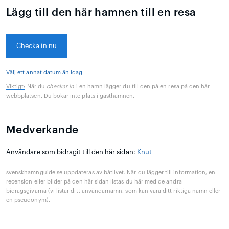
Lägg till den här hamnen till en resa
Checka in nu
Välj ett annat datum än idag
Viktigt:
När du
checkar in
i en hamn lägger du till den på en resa på den här
webbplatsen. Du bokar inte plats i gästhamnen.
Medverkande
Användare som bidragit till den här sidan:
Knut
svenskhamnguide.se uppdateras av båtlivet. När du lägger till information, en
recension eller bilder på den här sidan listas du här med de andra
bidragsgivarna (vi listar ditt användarnamn, som kan vara ditt riktiga namn eller
en pseudonym).