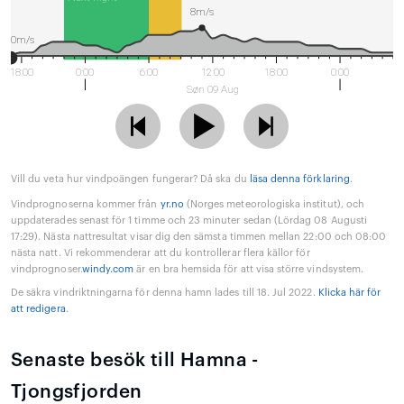
8m/s
0m/s
18:00
0:00
6:00
12:00
18:00
0:00
Søn 09 Aug
Vill du veta hur vindpoängen fungerar? Då ska du
läsa denna förklaring
.
Vindprognoserna kommer från
yr.no
(Norges meteorologiska institut), och
uppdaterades senast för 1 timme och 23 minuter sedan (Lördag 08 Augusti
17:29). Nästa nattresultat visar dig den sämsta timmen mellan 22:00 och 08:00
nästa natt. Vi rekommenderar att du kontrollerar flera källor för
vindprognoser.
windy.com
är en bra hemsida för att visa större vindsystem.
De säkra vindriktningarna för denna hamn lades till 18. Jul 2022.
Klicka här för
att redigera
.
Senaste besök till Hamna -
Tjongsfjorden