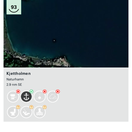
93
Kjettholmen
Naturhamn
2.9 nm SE