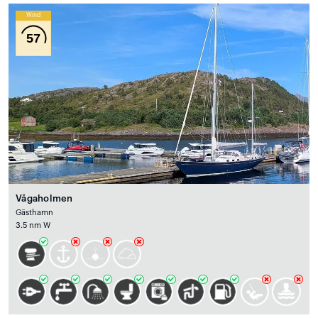
Wind
57
Vågaholmen
Gästhamn
3.5 nm W