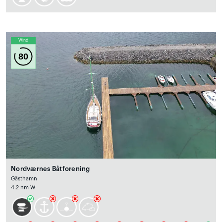
Wind
80
Nordværnes Båtforening
Gästhamn
4.2 nm W