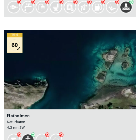
Wind
60
Flatholmen
Naturhamn
4.3 nm SW