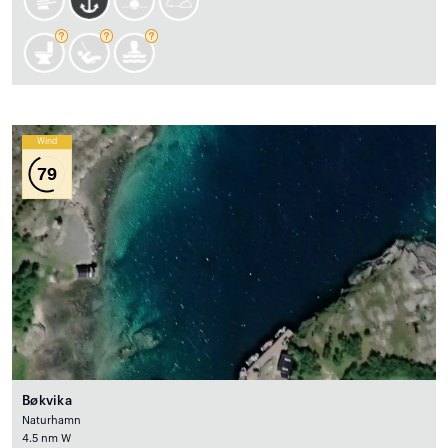
Wind
79
Bøkvika
Naturhamn
4.5 nm W