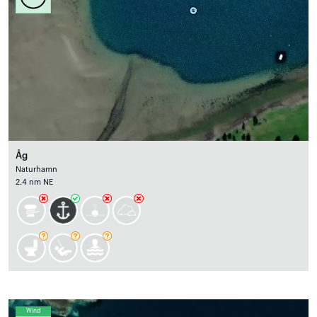
Åg
Naturhamn
2.4 nm NE
Wind