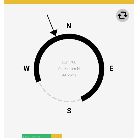
N
Lör 17:00
W
E
0 m/s from N
99 points
S
Next night